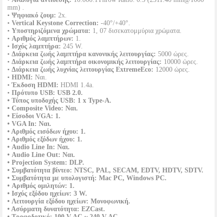
mm) .
•
Ψηφιακό ζουμ:
2x.
•
Vertical Keystone Correction:
-40°/+40°.
•
Υποστηριζόμενα χρώματα:
1, 07 δισεκατομμύρια χρώματα.
•
Αριθμός λαμπτήρων:
1.
•
Ισχύς λαμπτήρα:
245 W.
•
Διάρκεια ζωής λαμπτήρα κανονικής λειτουργίας:
5000 ώρες.
•
Διάρκεια ζωής λαμπτήρα οικονομικής λειτουργίας:
10000 ώρες.
•
Διάρκεια ζωής λυχνίας λειτουργίας ExtremeEco:
12000 ώρες.
•
HDMI:
Ναι.
•
Έκδοση HDMI:
HDMI 1.4a.
•
Πρότυπο USB: USB 2.0.
•
Τύπος υποδοχής USB: 1 x Type-A.
•
Composite Video:
Ναι.
•
Είσοδοι VGA:
1.
•
VGA In:
Ναι.
•
Αριθμός εισόδων ήχου:
1.
•
Αριθμός εξόδων ήχου:
1.
•
Audio Line In:
Ναι.
•
Audio Line Out:
Ναι.
•
Projection System:
DLP.
•
Συμβατότητα βίντεο:
NTSC, PAL, SECAM, EDTV, HDTV, SDTV.
•
Συμβατότητα με υπολογιστή: Mac PC, Windows PC.
•
Αριθμός ομιλητών:
1.
•
Ισχύς εξόδου ηχείων:
3 W.
•
Λειτουργία εξόδου ηχείων:
Μονοφωνική.
•
Ασύρματη δυνατότητα:
EZCast.
•
Τροφοδοτικό:
100 V AC ~ 240 V AC.