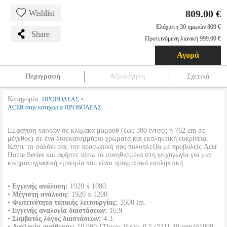
809.00 €
Wishlist
Ελάχιστη 30 ημερών 809 €
Share
Προτεινόμενη λιανική 999.00 €
Αγορά
Περιγραφή
Αξιολόγηση
Σχετικά
Κατηγορία:
•
ΠΡΟΒΟΛΕΑΣ
ACER στην κατηγορία ΠΡΟΒΟΛΕΑΣ
Εμφάνιση ταινιών σε κλίμακα μαμούθ (έως 300 ίντσες ή 762 cm σε
μέγεθος) σε ένα δισεκατομμύριο χρώματα και εκπληκτική ευκρίνεια.
Κάντε το σαλόνι σας την προσωπική σας πολυπλεξία με προβολείς Acer
Home Series και αφήστε πίσω τα συνηθισμένα στη ψυχαγωγία για μια
κινηματογραφική εμπειρία που είναι πραγματικά εκπληκτική.
•
Εγγενής ανάλυση:
1920 x 1080.
•
Μέγιστη ανάλυση:
1920 x 1200.
•
Φωτεινότητα τυπικής λειτουργίας:
3500 lm.
•
Εγγενής αναλογία διαστάσεων:
16:9.
•
Συμβατός λόγος διαστάσεων:
4:3.
•
Αναλογία αντίθεσης:
10.000:1Throw Ratio: 0.5 (2311.40 mm@1000