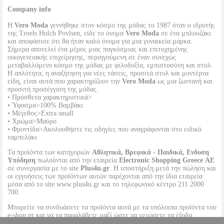
Company info
Η
Vero Moda
γεννήθηκε στον κόσμο της μόδας το 1987 όταν ο ιδρυτής
της Troels Holch Povlsen, είδε το όνομα
Vero Moda
σε ένα μπλουζάκι
και αποφάσισε ότι θα ήταν καλό όνομα για μια γυναικεία μάρκα.
Σήμερα αποτελεί ένα μέρος μιας παγκόσμιας και επιτυχημένης
οικογενειακής επιχείρησης, περιηγούμενη σε έναν συνεχώς
μεταβαλλόμενο κόσμο της μόδας με φιλοδοξία, εμπιστοσύνη και στυλ.
Η απλότητα, η αναζήτηση για νέες τάσεις, προσιτά στυλ και μοντέρνα
είδη, είναι αυτά που χαρακτηρίζουν την
Vero Moda
ως μια ζωντανή και
προσιτή προσέγγιση της μόδας.
• Πρόσθετα χαρακτηριστικά>
• Ύφασμα>100% Βαμβάκι
• Μέγεθος>Extra small
• Χρώμα>Μαύρο
• Φροντίδα>Ακολουθήστε τις οδηγίες που αναγράφονται στο ειδικό
ταμπελάκι
Τα προϊόντα των κατηγοριών
Αθλητικά, Βρεφικά - Παιδικά, Ενδυση
Υπόδηση
πωλούνται από την εταιρεία
Electronic Shopping Greece ΑΕ
σε συνεργασία με το site
Plus4u.gr
. Η υποστήριξη μετά την πώληση και
οι εγγυήσεις των προϊόντων αυτών παρέχονται από την ίδια εταιρεία
μέσα από το site www.plus4u.gr και το τηλεφωνικό κέντρο 211 2000
700.
Μπορείτε να συνδυάσετε τα προϊόντα αυτά με τα υπόλοιπα προϊόντα του
e-shop.gr και να τα παραλάβετε μαζί ώστε να μειώσετε τα έξοδα
αποστολής. Μπορείτε επίσης να παραλάβετε από οποιοδήποτε eshop