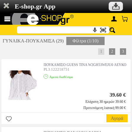
E-shop.gr App
ΓΥΝΑΙΚΑ-ΠΟΥΚΑΜΙΣΑ (29)
Φίλτρα (1/10)
1
2
3
ΠΟΥΚΑΜΙΣΟ GUESS TINA W2GH53WEJU0 ΛΕΥΚΟ
PL3.122218751
Αμεσα διαθέσιμο
39.60 €
Ελάχιστη 30 ημερών 39.60 €
Προτεινόμενη λιανική 99.00 €
Αγορά