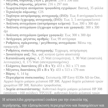
•
Μέγεθος σάρωσης (ADF), μέγιστο:
216 x 356 mm
•
Μέγεθος σάρωσης, μέγιστο:
216 x 297 mm
•
Χωρητικότητα αυτόματου τροφοδότη εγγράφων:
Βασική, 35 φύλλα
•
Τεχνολογία σάρωσης:
CIS
•
Ταχύτητα ασπρόμαυρης αντιγραφής (ISO):
Έως 8 αντίγραφα/λεπτό
•
Ταχύτητα έγχρωμης αντιγραφής (ISO):
Έως 3, 5 αντίγραφα/λεπτό
•
Ανάλυση αντιγράφου (ασπρόμαυρο κείμενο):
Έως 300 x 300 dpi
•
Ανάλυση αντιγράφου (έγχρωμο κείμενο και γραφικά):
300 x 300
dpi
•
Ανάλυση αντιγράφου (μαύρα γραφικά):
Έως 300 x 300 dpi
•
Αντίγραφα, μέγιστος αριθμός:
Έως 99 αντίγραφα
•
Ρυθμίσεις σμίκρυνσης / μεγέθυνσης αντιγράφου:
Μέσω της
εφαρμογής HP
•
Ρυθμίσεις συσκευής αντιγραφής:
Έγχρωμη, ασπρόμαυρη
•
Δυνατότητα φαξ:
Ναι, φαξ κινητού (μόνο αποστολή)
•
Κατανάλωση ισχύος:
4, 25 Watt (ετοιμότητα), 1, 90 Watt (αναστολή
λειτουργίας), 0, 175 Watt (απενεργοποιημένος)
•
Ελάχιστες διαστάσεις (Π x Β x Υ):
433 x 361 x 171 mm
•
Μέγιστες διαστάσεις (Π x Β x Υ):
433 x 513 x 179 mm
•
Βάρος:
6, 14 kg
•
Περιεχόμενα συσκευασίας:
Εκτυπωτής HP Envy 6530e All-in-One,
Αρχικό δοχείο μαύρου μελανιού HP 308, Αρχικό δοχείο μελανιού τριών
χρωμάτων HP 308, Καλώδιο τροφοδοσίας
•
Δοχεία αντικατάστασης:
Αυθεντικό δοχείο μαύρου μελανιού HP 308
(απόδοση ~160 σελίδες) 7FP21UE; αυθεντικό δοχείο μελανιού τριών
χρωμάτων HP 308 7FP20UE (απόδοση ~120 σελίδες), Αυθεντικό δοχείο
Η ιστοσελίδα χρησιμοποιεί cookies για την ευκολία της
μαύρου μελανιού HP 308e EvoMore (απόδοση ~320 σελίδες) 7FP22UE
•
Εγγύηση:
1 χρόνος.
περιήγησης, την εξατομίκευση περιεχομένου και διαφημίσεων και
DOA 7 ημερών