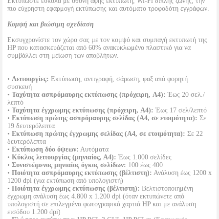
Εκτυπώστε εύκολα με οθόνη αφής εκτυπωτή, Wi-Fi διπλής ζώνης, την
πιο εύχρηστη εφαρμογή εκτύπωσης και αυτόματο τροφοδότη εγγράφων.
Κομψή και βιώσιμη σχεδίαση
Εκσυγχρονίστε τον χώρο σας με τον κομψό και συμπαγή εκτυπωτή της
HP που κατασκευάζεται από 60% ανακυκλωμένο πλαστικό για να
συμβάλλει στη μείωση των αποβλήτων.
•
Λειτουργίες:
Εκτύπωση, αντιγραφή, σάρωση, φαξ από φορητή
συσκευή
•
Ταχύτητα ασπρόμαυρης εκτύπωσης (πρόχειρη, A4):
Έως 20 σελ./
λεπτό
•
Ταχύτητα έγχρωμης εκτύπωσης (πρόχειρη, A4):
Έως 17 σελ/λεπτό
•
Εκτύπωση πρώτης ασπρόμαυρης σελίδας (A4, σε ετοιμότητα):
Σε
19 δευτερόλεπτα
•
Εκτύπωση πρώτης έγχρωμης σελίδας (A4, σε ετοιμότητα):
Σε 22
δευτερόλεπτα
•
Εκτύπωση δύο όψεων:
Αυτόματα
•
Κύκλος λειτουργίας (μηνιαίος, Α4):
Έως 1.000 σελίδες
•
Συνιστώμενος μηνιαίος όγκος σελίδων:
100 έως 400
•
Ποιότητα ασπρόμαυρης εκτύπωσης (βέλτιστη):
Ανάλυση έως 1200 x
1200 dpi (για εκτύπωση από υπολογιστή)
•
Ποιότητα έγχρωμης εκτύπωσης (βέλτιστη):
Βελτιστοποιημένη
έγχρωμη ανάλυση έως 4.800 x 1.200 dpi (όταν εκτυπώνετε από
υπολογιστή σε επιλεγμένα φωτογραφικά χαρτιά HP και με ανάλυση
εισόδου 1.200 dpi)