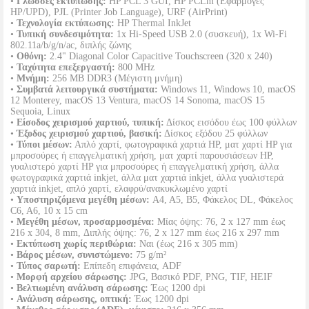
•
Γλώσσες εκτύπωσης:
HP PCL 3 GUI, HP PCLm (Εφαρμογές
HP/UPD), PJL (Printer Job Language), URF (AirPrint)
•
Τεχνολογία εκτύπωσης:
HP Thermal InkJet
•
Τυπική συνδεσιμότητα:
1x Hi-Speed USB 2.0 (συσκευή), 1x Wi-Fi
802.11a/b/g/n/ac, διπλής ζώνης
•
Οθόνη:
2.4" Diagonal Color Capacitive Touchscreen (320 x 240)
•
Ταχύτητα επεξεργαστή:
800 MHz
•
Μνήμη:
256 MB DDR3 (Μέγιστη μνήμη)
•
Συμβατά λειτουργικά συστήματα:
Windows 11, Windows 10, macOS
12 Monterey, macOS 13 Ventura, macOS 14 Sonoma, macOS 15
Sequoia, Linux
•
Είσοδος χειρισμού χαρτιού, τυπική:
Δίσκος εισόδου έως 100 φύλλων
•
Έξοδος χειρισμού χαρτιού, βασική:
Δίσκος εξόδου 25 φύλλων
•
Τύποι μέσων:
Απλό χαρτί, φωτογραφικά χαρτιά HP, ματ χαρτί HP για
μπροσούρες ή επαγγελματική χρήση, ματ χαρτί παρουσιάσεων HP,
γυαλιστερό χαρτί HP για μπροσούρες ή επαγγελματική χρήση, άλλα
φωτογραφικά χαρτιά inkjet, άλλα ματ χαρτιά inkjet, άλλα γυαλιστερά
χαρτιά inkjet, απλό χαρτί, ελαφρύ/ανακυκλωμένο χαρτί
•
Υποστηριζόμενα μεγέθη μέσων:
A4, A5, B5, Φάκελος DL, Φάκελος
C6, A6, 10 x 15 cm
•
Μεγέθη μέσων, προσαρμοσμένα:
Μίας όψης: 76, 2 x 127 mm έως
216 x 304, 8 mm, Διπλής όψης: 76, 2 x 127 mm έως 216 x 297 mm
•
Εκτύπωση χωρίς περιθώρια:
Ναι (έως 216 x 305 mm)
•
Βάρος μέσων, συνιστώμενο:
75 g/m²
•
Τύπος σαρωτή:
Επίπεδη επιφάνεια, ADF
•
Μορφή αρχείου σάρωσης:
JPG, Βασικό PDF, PNG, TIF, HEIF
•
Βελτιωμένη ανάλυση σάρωσης:
Έως 1200 dpi
•
Ανάλυση σάρωσης, οπτική:
Έως 1200 dpi