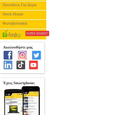
Προτάσεις Για Δώρα
Stock House
Φωτοβολταϊκά
SUPER MARKET