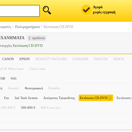
Αγορά
χωρίς εγγραφή
ογιστές
>
Πολυμηχανήματα
>
Εκτύπωση CD-DVD
ΗΧΑΝΗΜΑΤΑ
2 προϊόντα
ιτουργίες
Εκτύπωση CD-DVD
CANON
EPSON
HEWLETT PACKARD
LEXMARK
PANTUM
XEROX
ack & White Laser
Color Laser
USB
Wifi
κή
Οικιακή
Φωτογραφική
Portable
x
Fax
Ink Tank System
Αυτόματος Τροφοδότης
Εκτύπωση CD-DVD
Εκτύπωση 
100-300 €
300-800 €
800 € και άνω