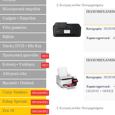
Κεντρική σελίδα: Πολυμηχανήματα
Ηλεκτρονικά παιχνίδια
ΠΟΛΥΜΗΧΑΝΗΜΑ
Gadgets • Παιχνίδια
Είδη γραφείου
Κατηγορία:
ΠΟΛΥ
Βιβλία
Χαρακτηριστικά:
A3
Ταινίες DVD • Blu Ray
Προσωπική φροντίδα
ΝΕΟ
ΠΟΛΥΜΗΧΑΝΗΜΑ 
Ενδυση • Υπόδηση
ΝΕΟ
Αθλητικά είδη
Κατηγορία:
ΠΟΛΥ
Βρεφικά • Παιδικά
Χαρακτηριστικά:
•
CD-DVD • OFFICE
Crazy Sundays
ΠΡΟΣΦΟΡΕΣ
Eshop Specials
ΠΡΟΣΦΟΡΕΣ
Κεντρική σελίδα: Πολυμηχανήματα
Zen 10
ΠΡΟΣΦΟΡΕΣ