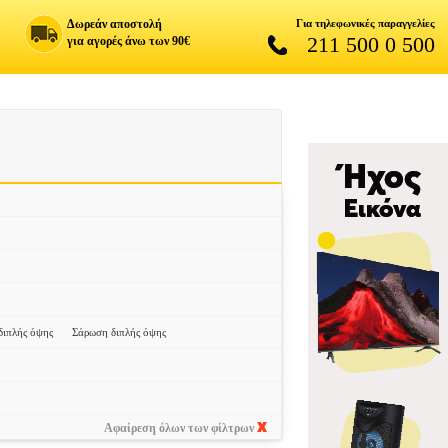
Δωρεάν αποστολή
Για τηλεφωνικές παραγγελίες
211 500 0 500
για αγορές άνω των 90€
διπλής όψης
Σάρωση διπλής όψης
Αφαίρεση όλων των φίλτρων