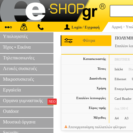
Login / Εγγραφή
Αρχική
>
Υπολ
Υπολογιστές
ΠΟΛΥΜ
Φίλτρα
Επιπλέον λε
Ήχος • Εικόνα
Τηλεπικοινωνίες
Κατασκευαστής
BROTHER
Λευκές συσκευές
Τύπος
InkJet
Bl
Μικροσυσκευές
Διασύνδεση
Ethernet
Χρήση
Επαγγελματι
Εργαλεία
Επιπλέον λειτουργίες
Card Reader
Οργανα γυμναστικής
ΝΕΟ
Εύρος τιμής
έως 100 €
Outdoor
Μέγεθος
A4
A3
Μουσικά όργανα
Απενεργοποίηση πολλαπλών φίλτρων
Security