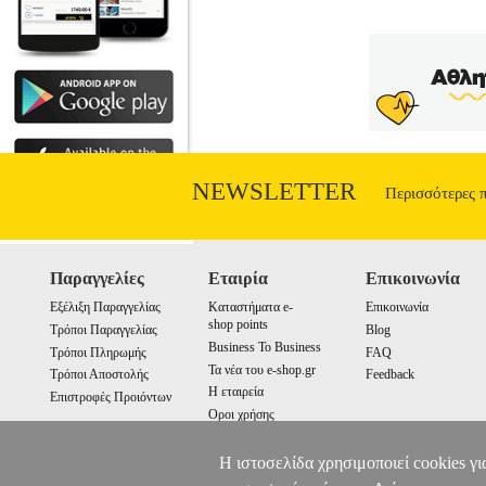
NEWSLETTER
Περισσότερες 
Παραγγελίες
Εταιρία
Επικοινωνία
Εξέλιξη Παραγγελίας
Καταστήματα e-
Επικοινωνία
shop points
Τρόποι Παραγγελίας
Blog
Business To Business
Τρόποι Πληρωμής
FAQ
Τα νέα του e-shop.gr
Τρόποι Αποστολής
Feedback
Η εταιρεία
Επιστροφές Προιόντων
Οροι χρήσης
Cookies
Η ιστοσελίδα χρησιμοποιεί cookies γι