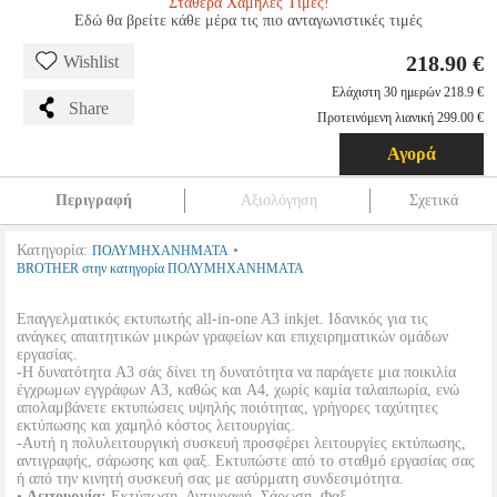
Σταθερά Χαμηλές Τιμές!
Εδώ θα βρείτε κάθε μέρα τις πιο ανταγωνιστικές τιμές
218.90 €
Wishlist
Ελάχιστη 30 ημερών 218.9 €
Share
Προτεινόμενη λιανική 299.00 €
Αγορά
Περιγραφή
Αξιολόγηση
Σχετικά
Κατηγορία:
•
ΠΟΛΥΜΗΧΑΝΗΜΑΤΑ
BROTHER στην κατηγορία ΠΟΛΥΜΗΧΑΝΗΜΑΤΑ
Eπαγγελματικός εκτυπωτής all-in-one A3 inkjet. Iδανικός για τις
ανάγκες απαιτητικών μικρών γραφείων και επιχειρηματικών ομάδων
εργασίας.
-Η δυνατότητα A3 σάς δίνει τη δυνατότητα να παράγετε μια ποικιλία
έγχρωμων εγγράφων A3, καθώς και A4, χωρίς καμία ταλαιπωρία, ενώ
απολαμβάνετε εκτυπώσεις υψηλής ποιότητας, γρήγορες ταχύτητες
εκτύπωσης και χαμηλό κόστος λειτουργίας.
-Αυτή η πολυλειτουργική συσκευή προσφέρει λειτουργίες εκτύπωσης,
αντιγραφής, σάρωσης και φαξ. Εκτυπώστε από το σταθμό εργασίας σας
ή από την κινητή συσκευή σας με ασύρματη συνδεσιμότητα.
•
Λειτουργία:
Εκτύπωση, Αντιγραφή, Σάρωση, Φαξ.