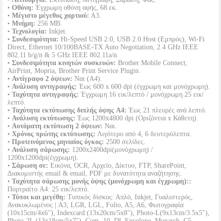
•
Οθόνη:
Έγχρωμη οθόνη αφής, 68 εκ.
•
Μέγιστο μέγεθος χαρτιού:
Α3.
•
Μνήμη:
256 MB.
•
Τεχνολογία:
Inkjet.
•
Συνδεσιμότητα:
Hi-Speed USB 2.0, USB 2.0 Host (Εμπρός), Wi-Fi
Direct, Ethernet 10/100BASE-TX Auto Negotiation, 2.4 GHz IEEE
802.11 b/g/n & 5 GHz IEEE 802.11a/n.
•
Συνδεσιμότητα κινητών συσκευών:
Brother Mobile Connect,
AirPrint, Mopria, Brother Print Service Plugin.
•
Αντίγραφο 2 όψεων:
Ναι (A4).
•
Ανάλυση αντιγραφής:
Έως 600 x 600 dpi (έγχρωμη και μονόχρωμη).
•
Ταχύτητα αντιγραφής:
Έγχρωμη 16 εικ/λεπτό / μονόχρωμη 25 εικ/
λεπτό.
•
Ταχύτητα εκτύπωσης διπλής όψης A4:
Έως 21 πλευρές ανά λεπτό.
•
Ανάλυση εκτύπωσης:
Έως 1200x4800 dpi (Οριζόντια x Κάθετη).
•
Αυτόματη εκτύπωση 2 όψεων:
Ναι.
•
Χρόνος πρώτης εκτύπωσης:
Λιγότερο από 4, 6 δευτερόλεπτα.
•
Προτεινόμενος μηνιαίος όγκος:
2500 σελίδες.
•
Ανάλυση σάρωσης:
1200x2400dpi(μονόχρωμη) /
1200x1200dpi(έγχρωμη).
•
Σάρωση σε:
Εικόνα, OCR, Αρχείο, Δίκτυο, FTP, SharePoint,
Διακομιστής email & email, PDF με δυνατότητα αναζήτησης.
•
Ταχύτητα σάρωσης μονής όψης (μονόχρωμη και έγχρωμη)::
Πορτραίτο A4: 25 εικ/λεπτό.
•
Τύποι και μεγέθη:
Τυπικός δίσκος: Απλό, Inkjet, Γυαλιστερός,
Ανακυκλωμένος | A3, LGR, LGL, Folio, A5, A6, Φωτογραφία
(10x15cm/4x6"), Indexcard (13x20cm/5x8"), Photo-L(9x13cm/3.5x5"),
Photo-2L (13x18cm/5x7"), Com -10, DL Envelope, Monarch, C5,