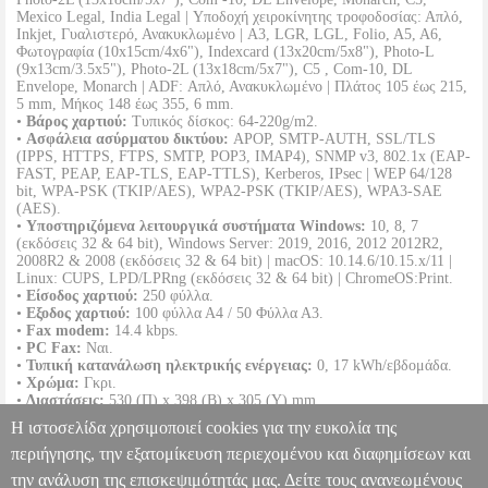
Mexico Legal, India Legal | Υποδοχή χειροκίνητης τροφοδοσίας: Απλό,
Inkjet, Γυαλιστερό, Ανακυκλωμένο | A3, LGR, LGL, Folio, A5, A6,
Φωτογραφία (10x15cm/4x6"), Indexcard (13x20cm/5x8"), Photo-L
(9x13cm/3.5x5"), Photo-2L (13x18cm/5x7"), C5 , Com-10, DL
Envelope, Monarch | ADF: Απλό, Ανακυκλωμένο | Πλάτος 105 έως 215,
5 mm, Μήκος 148 έως 355, 6 mm.
•
Βάρος χαρτιού:
Τυπικός δίσκος: 64-220g/m2.
•
Ασφάλεια ασύρματου δικτύου:
APOP, SMTP-AUTH, SSL/TLS
(IPPS, HTTPS, FTPS, SMTP, POP3, IMAP4), SNMP v3, 802.1x (EAP-
FAST, PEAP, EAP-TLS, EAP-TTLS), Kerberos, IPsec | WEP 64/128
bit, WPA-PSK (TKIP/AES), WPA2-PSK (TKIP/AES), WPA3-SAE
(AES).
•
Υποστηριζόμενα λειτουργικά συστήματα Windows:
10, 8, 7
(εκδόσεις 32 & 64 bit), Windows Server: 2019, 2016, 2012 2012R2,
2008R2 & 2008 (εκδόσεις 32 & 64 bit) | macOS: 10.14.6/10.15.x/11 |
Linux: CUPS, LPD/LPRng (εκδόσεις 32 & 64 bit) | ChromeOS:Print.
•
Είσοδος χαρτιού:
250 φύλλα.
•
Εξοδος χαρτιού:
100 φύλλα Α4 / 50 Φύλλα Α3.
•
Fax modem:
14.4 kbps.
•
PC Fax:
Ναι.
•
Τυπική κατανάλωση ηλεκτρικής ενέργειας:
0, 17 kWh/εβδομάδα.
•
Χρώμα:
Γκρι.
•
Διαστάσεις:
530 (Π) x 398 (Β) x 305 (Υ) mm.
•
Βάρος:
17 kg.
Η ιστοσελίδα χρησιμοποιεί cookies για την ευκολία της
•
Εγγύηση:
1 χρόνος.
DOA 7 ημερών
περιήγησης, την εξατομίκευση περιεχομένου και διαφημίσεων και
την ανάλυση της επισκεψιμότητάς μας. Δείτε τους ανανεωμένους
ΠΟΛΥΜΗΧΑΝΗΜΑ BROTHER MFC-J5340DW A3 WIFI