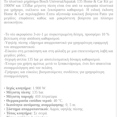
To πλυστικό μηχάνημα Bosch UniversalAquatak 135 Home & Car Kit με
1900W και 135Bar μέγιστη πίεση είναι ένα από τα κορυφαία πλυστικά
για γρήγορο, ευέλικτο και ξεκούραστο καθαρισμό. H ειδική έκδοση
Home & Car περιλαμβάνει Extra αξεσουάρ κυκλική βούρτσα Patio για
μεγάλες επιφάνειες καθώς και μακρόστενη βούρτσα για πλύσιμο
αυτοκινήτου.
-Το νέο ακροφύσιο 3-σε-1 με συγκεντρωμένη δέσμη, προσφέρει 10 %
βελτίωση στην απόδοση καθαρισμού.
-Υψηλής πίεσης εξάρτημα απορρυπαντικό για γρηγορότερη εφαρμογή
του απορρυπαντικού.
-Εύκολο στη μετακίνηση και στη φύλαξη με μια επεκτεινόμενη λαβή και
μεγάλες ρόδες.
-Ισχυρή αντλία 135 bar με αποτελεσματική δύναμη καθαρισμού.
-Έτοιμο για χρήση αμέσως μετά το ξεπακετάρισμα, έτσι δεν απαιτείται
συναρμολόγηση από τον πελάτη.
-Γρήγορες και εύκολες βυσματούμενες συνδέσεις για γρηγορότερη
συναρμολόγηση.
•
Ισχύς κινητήρα:
1.900 W.
•
Μέγιστη πίεση:
135 bar.
•
Μέγιστη παροχή:
410 λίτρα/ώρα.
•
Θερμοκρασία εισόδου νερού:
40 °C.
•
Ικανότητα αυτόματης αναρρόφησης:
0, 5 m.
•
Σύστημα απορρυπαντικού:
Αφρός υψηλής πίεσης.
•
Τύπος κινητήρα:
Σε σειρά.