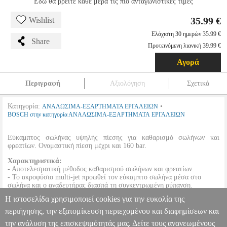
Εδώ θα βρείτε κάθε μέρα τις πιο ανταγωνιστικές τιμές
35.99 €
Wishlist
Ελάχιστη 30 ημερών 35.99 €
Share
Προτεινόμενη λιανική 39.99 €
Αγορά
Περιγραφή
Αξιολόγηση
Σχετικά
Κατηγορία:
•
ΑΝΑΛΩΣΙΜΑ-ΕΞΑΡΤΗΜΑΤΑ ΕΡΓΑΛΕΙΩΝ
BOSCH στην κατηγορία ΑΝΑΛΩΣΙΜΑ-ΕΞΑΡΤΗΜΑΤΑ ΕΡΓΑΛΕΙΩΝ
Εύκαμπτος σωλήνας υψηλής πίεσης για καθαρισμό σωλήνων και
φρεατίων. Ονομαστική πίεση μέχρι και 160 bar.
Χαρακτηριστικά:
- Αποτελεσματική μέθοδος καθαρισμού σωλήνων και φρεατίων.
- Το ακροφύσιο multi-jet προωθεί τον εύκαμπτο σωλήνα μέσα στο
σωλήνα και ο αναδευτήρας διασπά τη συγκεντρωμένη ρύπανση.
- 10 m μήκος για μεγαλύτερη εμβέλεια. Συμβατό με EasyAquatak
Η ιστοσελίδα χρησιμοποιεί cookies για την ευκολία της
100LL/110/120, UniversalAquatak, AdvancedAquatak, AQT 33-10, AQT
33-11, AQT 35-12, AQT 37-13, AQT 40-13, AQT 42-13, AQT 45-14 X.
περιήγησης, την εξατομίκευση περιεχομένου και διαφημίσεων και
την ανάλυση της επισκεψιμότητάς μας. Δείτε τους ανανεωμένους
ΚΑΘΑΡΙΣΤΙΚΟ ΥΔΡΟΡΟΩΝ BOSCH 10M 160 BAR F016800483