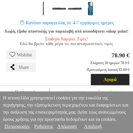
Κατόπιν παραγγελίας σε 4-7 εργάσιμες ημέρες
Χωρίς έξοδα αποστολής για παραλαβή από οποιοδήποτε eshop point!
Σταθερά Χαμηλές Τιμές!
Εδώ θα βρείτε κάθε μέρα τις πιο ανταγωνιστικές τιμές
78.90 €
Wishlist
Ελάχιστη 30 ημερών 78.9 €
Share
Προτεινόμενη λιανική 83.00 €
Αγορά
Περιγραφή
Αξιολόγηση
Σχετικά
Η ιστοσελίδα χρησιμοποιεί cookies για την ευκολία της
PITAKA X ARIES TACTILE WOVEN CASE CREDIT CARD
περιήγησης, την εξατομίκευση περιεχομένου και διαφημίσεων και
FOR IPHONE 16 PRO MAX
TEL.219007
TEL.219007
PITAKA
την ανάλυση της επισκεψιμότητάς μας. Δείτε τους ανανεωμένους
PITAKA
ΘΗΚΗ
PITAKA X ARIES TACTILE WOVEN CASE
Πληροφορίες & Υπηρεσίες >
όρους χρήσης για την προστασία δεδομένων και τα cookies.
CREDIT CARD FOR IPHONE 16 PRO MAX
78.90
Πληροφορίες
Ρυθμίσεις
Απόρριψη
Αποδοχή