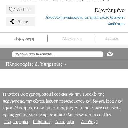
Εξαντλημένο
Wishlist
Αποστολή ενημέρωσης με email μόλις ξαναγίνει
Share
διαθέσιμο
Περιγραφή
Αξιολόγηση
Σχετικά
PIRASTRO ΧΟΡΔΕΣ ΒΙΟΛΙΟΥ ΜΕ ΜΠΙΛΙΑ TONICA 4120.22
MSC.002923
MSC.002923
PIRASTRO
PIRASTRO
ΧΟΡΔΕΣ
PIRASTRO ΧΟΡΔΕΣ ΒΙΟΛΙΟΥ ΜΕ ΜΠΙΛΙΑ TONICA 4120.22
Πληροφορίες & Υπηρεσίες >
0
Η ιστοσελίδα χρησιμοποιεί cookies για την ευκολία της
περιήγησης, την εξατομίκευση περιεχομένου και διαφημίσεων και
την ανάλυση της επισκεψιμότητάς μας. Δείτε τους ανανεωμένους
όρους χρήσης για την προστασία δεδομένων και τα cookies.
Πληροφορίες
Ρυθμίσεις
Απόρριψη
Αποδοχή