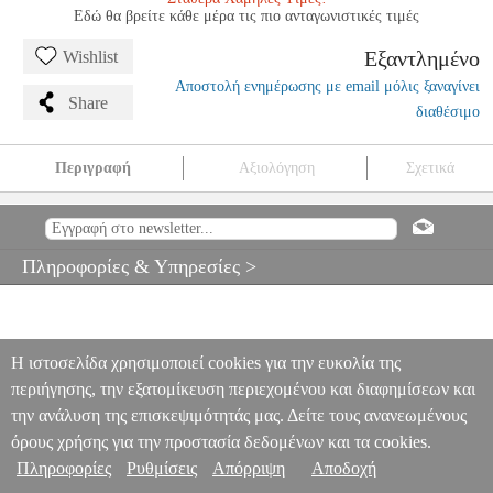
Εδώ θα βρείτε κάθε μέρα τις πιο ανταγωνιστικές τιμές
Εξαντλημένο
Wishlist
Αποστολή ενημέρωσης με email μόλις ξαναγίνει
Share
διαθέσιμο
Περιγραφή
Αξιολόγηση
Σχετικά
PIRASTRO ΧΟΡΔΕΣ ΒΙΟΛΑΣ EVAH PIRAZZI GOLD MEDIUM
MSC.003072
MSC.003072
PIRASTRO
PIRASTRO
ΧΟΡΔΕΣ
PIRASTRO ΧΟΡΔΕΣ ΒΙΟΛΑΣ EVAH PIRAZZI GOLD MEDIUM
Πληροφορίες & Υπηρεσίες >
0
Η ιστοσελίδα χρησιμοποιεί cookies για την ευκολία της
περιήγησης, την εξατομίκευση περιεχομένου και διαφημίσεων και
την ανάλυση της επισκεψιμότητάς μας. Δείτε τους ανανεωμένους
όρους χρήσης για την προστασία δεδομένων και τα cookies.
Πληροφορίες
Ρυθμίσεις
Απόρριψη
Αποδοχή