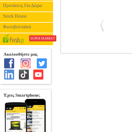
Προτάσεις Για Δώρα
Stock House
Φωτοβολταϊκά
SUPER MARKET
PIRASTRO GOLD A-2152.21 ΧΟΡΔ