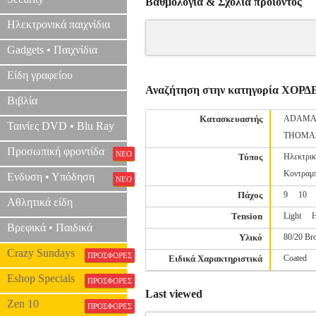
Βαθμολογία & Σχόλια προιόντος
Ηλεκτρονικά παιχνίδια
Gadgets • Παιχνίδια
Είδη γραφείου
Αναζήτηση στην κατηγορία ΧΟΡΔ
Βιβλία
Κατασκευαστής
ADAMA
Ταινίες DVD • Blu Ray
THOMA
Προσωπική φροντίδα
ΝΕΟ
Τύπος
Ηλεκτρικ
Κοντραμ
Ενδυση • Υπόδηση
ΝΕΟ
Πάχος
9
10
Αθλητικά είδη
Tension
Light
H
Βρεφικά • Παιδικά
Υλικό
80/20 Br
Crazy Sundays
ΠΡΟΣΦΟΡΕΣ
Ειδικά Χαρακτηριστικά
Coated
Eshop Specials
ΠΡΟΣΦΟΡΕΣ
Last viewed
Zen 10
ΠΡΟΣΦΟΡΕΣ