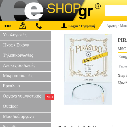
Login / Εγγραφή
Αρχική
>
Μουσ
Υπολογιστές
PIR
Ήχος • Εικόνα
MSC.
Τηλεπικοινωνίες
Κατηγ
Λευκές συσκευές
Υποκα
Μικροσυσκευές
Χωρί
Εξαντ
Εργαλεία
Οργανα γυμναστικής
ΝΕΟ
Outdoor
Μουσικά όργανα
Security