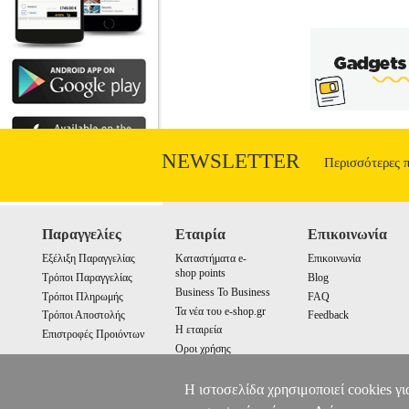
NEWSLETTER
Περισσότερες 
Παραγγελίες
Εταιρία
Επικοινωνία
Εξέλιξη Παραγγελίας
Καταστήματα e-
Επικοινωνία
shop points
Τρόποι Παραγγελίας
Blog
Business To Business
Τρόποι Πληρωμής
FAQ
Τα νέα του e-shop.gr
Τρόποι Αποστολής
Feedback
Η εταιρεία
Επιστροφές Προιόντων
Οροι χρήσης
Cookies
Η ιστοσελίδα χρησιμοποιεί cookies γι