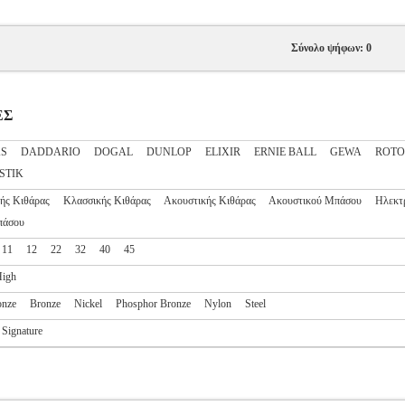
Σύνολο ψήφων: 0
ΕΣ
S
DADDARIO
DOGAL
DUNLOP
ELIXIR
ERNIE BALL
GEWA
ROT
STIK
ής Κιθάρας
Κλασσικής Κιθάρας
Ακουστικής Κιθάρας
Ακουστικού Μπάσου
Ηλεκτ
πάσου
11
12
22
32
40
45
igh
onze
Bronze
Nickel
Phosphor Bronze
Nylon
Steel
Signature