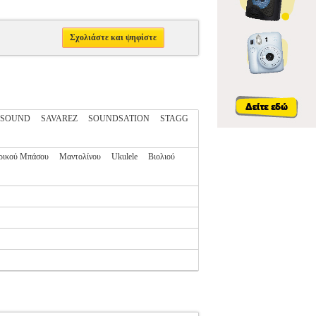
Σχολιάστε και ψηφίστε
OSOUND
SAVAREZ
SOUNDSATION
STAGG
ρικού Μπάσου
Μαντολίνου
Ukulele
Βιολιού