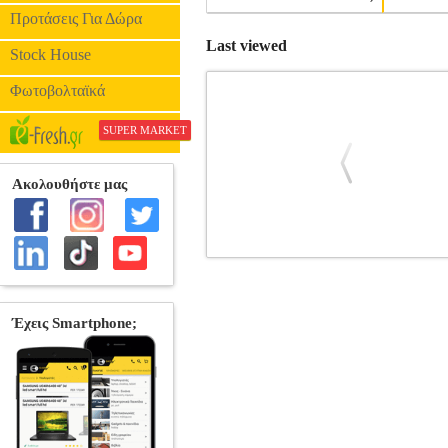
Προτάσεις Για Δώρα
Last viewed
Stock House
Φωτοβολταϊκά
SUPER MARKET
ΠΙΝΕΛΟ ΒΑΦΗΣ 1''/ 25MM INGC
•INGCO στην κατηγορία ΕΡΓΑΛΕΙΑ ΒΑΦ
25mm.• Πάχος: 10 mm.