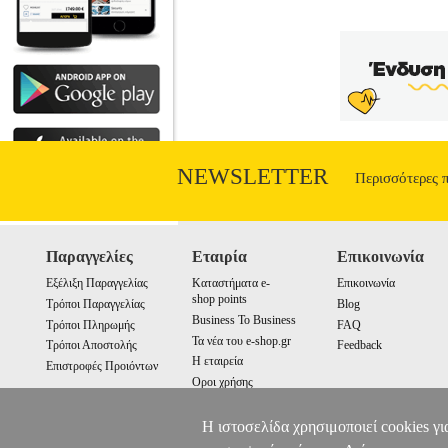
NEWSLETTER
Περισσότερες 
Παραγγελίες
Εταιρία
Επικοινωνία
Εξέλιξη Παραγγελίας
Καταστήματα e-
Επικοινωνία
shop points
Τρόποι Παραγγελίας
Blog
Business To Business
Τρόποι Πληρωμής
FAQ
Τα νέα του e-shop.gr
Τρόποι Αποστολής
Feedback
Η εταιρεία
Επιστροφές Προιόντων
Οροι χρήσης
Cookies
Η ιστοσελίδα χρησιμοποιεί cookies γι