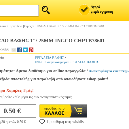
Αγορά
χωρίς εγγραφή
λεία
>
Εργαλεία βαφής
>
ΠΙΝΕΛΟ ΒΑΦΗΣ 1"/ 25MM INGCO CHPTB78601
ΕΛΟ ΒΑΦΗΣ 1"/ 25MM INGCO CHPTB78601
90868
ρία
ΕΡΓΑΛΕΙΑ ΒΑΦΗΣ
•
INGCO στην κατηγορία ΕΡΓΑΛΕΙΑ ΒΑΦΗΣ
ιμότητα: Αμεσα διαθέσιμο για online παραγγελία
/
Διαθεσιμότητα καταστημ
έξοδα αποστολής για παραλαβή από οποιοδήποτε eshop point!
ερά Χαμηλές Τιμές!
 βρείτε κάθε μέρα τις πιο ανταγωνιστικές τιμές
0.50 €
Προσθήκη στη wishlist
 30 ημερών 0.50 €