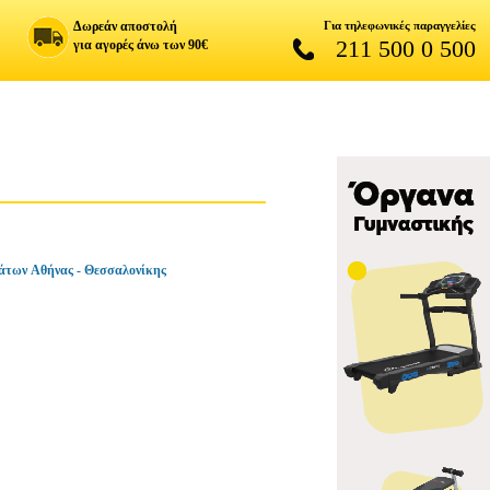
Δωρεάν αποστολή
Για τηλεφωνικές παραγγελίες
211 500 0 500
για αγορές άνω των 90€
άτων Αθήνας - Θεσσαλονίκης