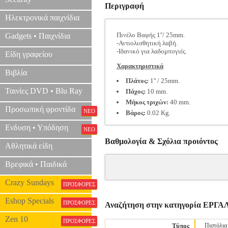
Περιγραφή
Ηλεκτρονικά παιχνίδια
Πινέλο Βαφής 1''/ 25mm.
Gadgets • Παιχνίδια
-Αντιολισθητική λαβή.
-Ιδανικό για λαδομπογιές.
Είδη γραφείου
Χαρακτηριστικά
Βιβλία
Πλάτος:
1'' / 25mm.
Ταινίες DVD • Blu Ray
Πάχος:
10 mm.
Μήκος τριχών:
40 mm.
Προσωπική φροντίδα
ΝΕΟ
Βάρος:
0.02 Kg.
Ενδυση • Υπόδηση
ΝΕΟ
Βαθμολογία & Σχόλια προιόντος
Αθλητικά είδη
Βρεφικά • Παιδικά
Crazy Sundays
ΠΡΟΣΦΟΡΕΣ
Eshop Specials
ΠΡΟΣΦΟΡΕΣ
Αναζήτηση στην κατηγορία ΕΡΓ
Zen 10
ΠΡΟΣΦΟΡΕΣ
Τύπος
Πιστόλια