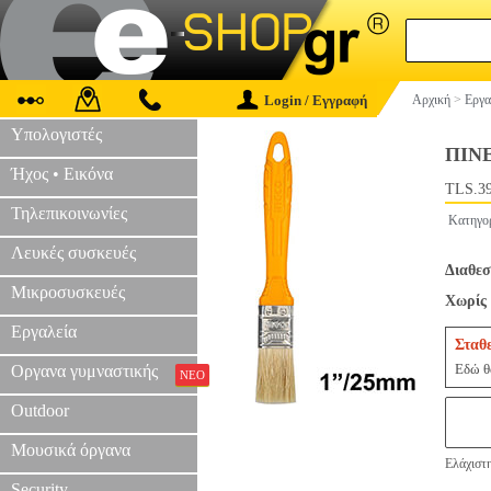
Login / Εγγραφή
Αρχική
>
Εργα
Υπολογιστές
ΠΙΝ
Ήχος • Εικόνα
TLS.3
Τηλεπικοινωνίες
Κατηγο
Λευκές συσκευές
Διαθεσ
Μικροσυσκευές
Χωρίς 
Εργαλεία
Σταθ
Εδώ θα
Οργανα γυμναστικής
ΝΕΟ
Outdoor
Μουσικά όργανα
Ελάχιστη
Security