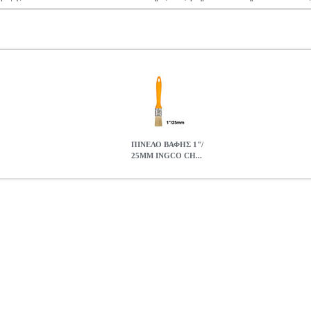
ΠΙΝΕΛΟ ΒΑΦΗΣ 1"/
25MM INGCO CH...
O CHPTB78601
TLS.390868
TLS.390868
INGCO
INGCO
ΕΡΓΑΛΕ
ΗΣ Πινέλο Βαφής 1''/ 25mm. -Αντιολισθητική λαβή. -Ιδανικό για λ
• Μήκος τριχών: 40 mm.• Βάρος: 0.02 Kg.
ΠΙΝΕΛΟ ΒΑΦΗΣ 1"/ 2
0.50