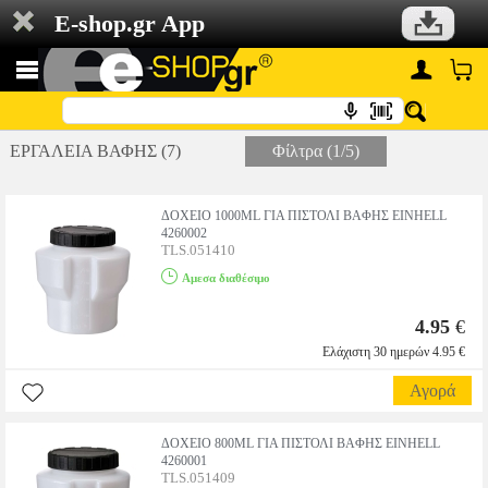
E-shop.gr App
ΕΡΓΑΛΕΙΑ ΒΑΦΗΣ (7)
Φίλτρα (1/5)
ΔΟΧΕΙΟ 1000ML ΓΙΑ ΠΙΣΤΟΛΙ ΒΑΦΗΣ EINHELL
4260002
TLS.051410
Αμεσα διαθέσιμο
4.95
€
Ελάχιστη 30 ημερών 4.95 €
Αγορά
ΔΟΧΕΙΟ 800ML ΓΙΑ ΠΙΣΤΟΛΙ ΒΑΦΗΣ EINHELL
4260001
TLS.051409