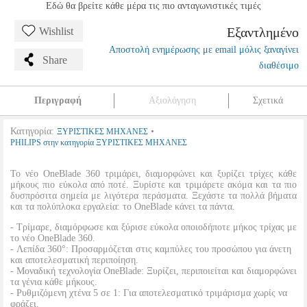
Εδώ θα βρείτε κάθε μέρα τις πιο ανταγωνιστικές τιμές
Εξαντλημένο
Wishlist
Αποστολή ενημέρωσης με email μόλις ξαναγίνει
Share
διαθέσιμο
Περιγραφή
Αξιολόγηση
Σχετικά
Κατηγορία:
•
ΞΥΡΙΣΤΙΚΕΣ ΜΗΧΑΝΕΣ
PHILIPS στην κατηγορία ΞΥΡΙΣΤΙΚΕΣ ΜΗΧΑΝΕΣ
Το νέο OneBlade 360 τριμάρει, διαμορφώνει και ξυρίζει τρίχες κάθε
μήκους πιο εύκολα από ποτέ. Ξυρίστε και τριμάρετε ακόμα και τα πιο
δυσπρόσιτα σημεία με λιγότερα περάσματα. Ξεχάστε τα πολλά βήματα
και τα πολύπλοκα εργαλεία: το OneBlade κάνει τα πάντα.
- Τρίμαρε, διαμόρφωσε και ξύρισε εύκολα οποιοδήποτε μήκος τρίχας με
το νέο OneBlade 360.
- Λεπίδα 360°: Προσαρμόζεται στις καμπύλες του προσώπου για άνετη
και αποτελεσματική περιποίηση.
- Μοναδική τεχνολογία OneBlade: Ξυρίζει, περιποιείται και διαμορφώνει
τα γένια κάθε μήκους.
- Ρυθμιζόμενη χτένα 5 σε 1: Για αποτελεσματικό τριμάρισμα χωρίς να
φράζει.