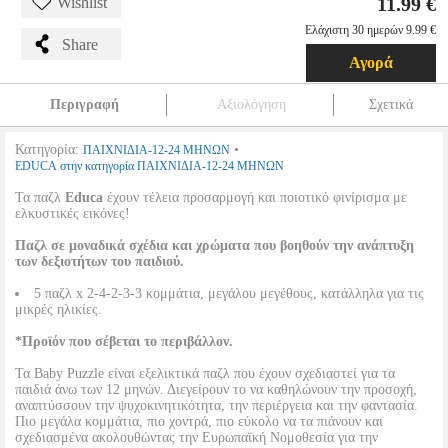
11.99 €
Wishlist
Ελάχιστη 30 ημερών 9.99 €
Share
Αγορά
Περιγραφή
Αξιολόγηση
Σχετικά
Κατηγορία:
•
ΠΑΙΧΝΙΔΙΑ-12-24 ΜΗΝΩΝ
EDUCA στην κατηγορία ΠΑΙΧΝΙΔΙΑ-12-24 ΜΗΝΩΝ
Τα παζλ
Educa
έχουν τέλεια προσαρμογή και ποιοτικό φινίρισμα με
ελκυστικές εικόνες!
Παζλ σε μοναδικά σχέδια και χρώματα που βοηθούν την ανάπτυξη
των δεξιοτήτων του παιδιού.
5 παζλ x 2-4-2-3-3 κομμάτια, μεγάλου μεγέθους, κατάλληλα για τις
μικρές ηλικίες.
*Προϊόν που σέβεται το περιβάλλον.
Τα Baby Puzzle είναι εξελικτικά παζλ που έχουν σχεδιαστεί για τα
παιδιά άνω των 12 μηνών. Διεγείρουν το να καθηλώνουν την προσοχή,
αναπτύσσουν την ψυχοκινητικότητα, την περιέργεια και την φαντασία.
Πιο μεγάλα κομμάτια, πιο χοντρά, πιο εύκολο να τα πιάνουν και
σχεδιασμένα ακολουθώντας την Ευρωπαϊκή Νομοθεσία για την