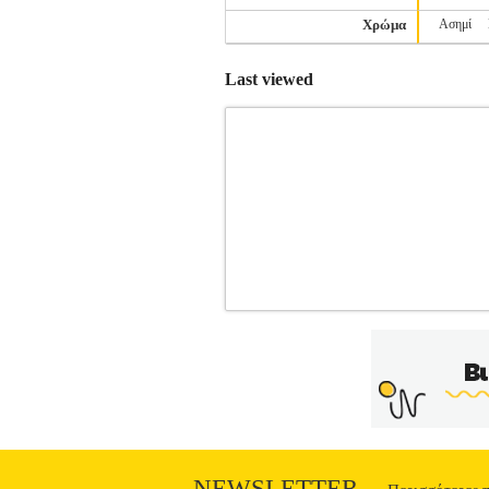
Χρώμα
Ασημί
Last viewed
ΠΑΠΟΥΤΣΙ NEW BALANCE FRES
RUNNING-ΑΝΔΡΑΣ-ΥΠΟΔΗΣΗ
Κατ
Fresh Foam X Hierro v9 έχει δημιουργηθ
για Oρεινό Έδαφος, Μικρές- Μεσαίε
Ενισχυμένη γλώσσα για ασφαλή εφαρμο
βιολογική περιεκτικότητα προσφέρει τ
μεγαλύτερη άνεση και κατώτερη πιο σφι
και ανανεωμένο σχέδιο που προσφέρει
πέτρες, ρίζες και συντρίμμια. H Νew Bal
NEWSLETTER