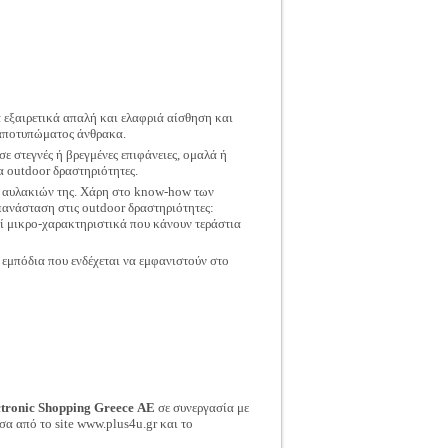
α εξαιρετικά απαλή και ελαφριά αίσθηση και
 αποτυπώματος άνθρακα.
ε στεγνές ή βρεγμένες επιφάνειες, ομαλά ή
 outdoor δραστηριότητες.
ων αυλακιών της. Χάρη στο know-how των
πανάσταση στις outdoor δραστηριότητες:
ί μικρο-χαρακτηριστικά που κάνουν τεράστια
εμπόδια που ενδέχεται να εμφανιστούν στο
ctronic Shopping Greece ΑΕ
σε συνεργασία με
σα από το site www.plus4u.gr και το