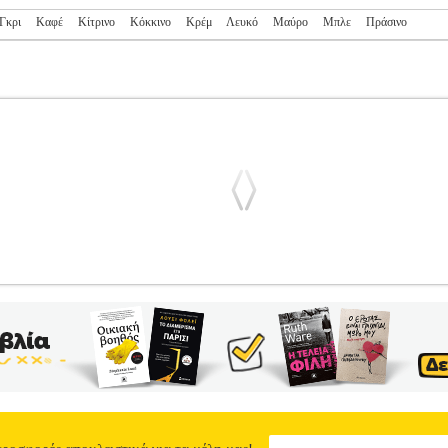
Γκρι
Καφέ
Κίτρινο
Κόκκινο
Κρέμ
Λευκό
Μαύρο
Μπλε
Πράσινο
H FOAM X HIERRO V9 ΚΡΕΜ/ΚΑΦΕ
PL2.138166232
PL2.1381
ηγορία: RUNNING-ΑΝΔΡΑΣ-ΥΠΟΔΗΣΗ •NEW BALANCE στην κ
εί για να εμπνέει εμπιστοσύνη και να προσφέρει απόδοση όπου κι αν 
ς αποστάσεις μέχρι Ημιμαραθώνιο. • Πάνω μέρος από συνθετικό διαπ
γή και αποφυγή εισόδου βρωμιάς.• Η ενδιάμεση σόλα από αφρό Fre
ην πιο απορροφητική εμπειρία Fresh Foam για απίστευτη άνεση.• Η εν
χτή στρώση για μεγαλύτερη σταθερότητα σε ακανόνιστο έδαφος.• Σόλ
 εξαιρετική πρόσφυση σε υγρά και ξηρά εδάφη.• Η τεχνολογία Toe P
ance έχει μια ιστορία ενός αιώνα. Ιδρύθηκε το 1906 στο Bellmont τη