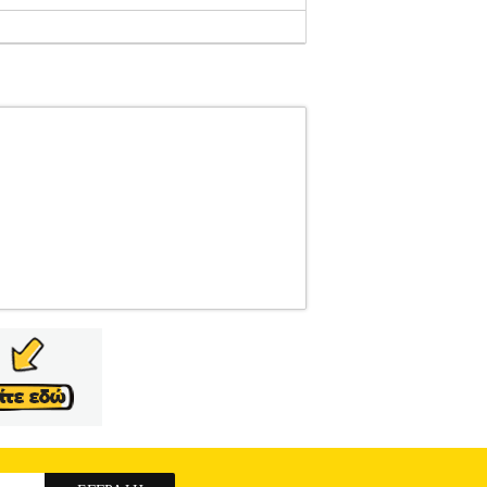
66232
NEW BALANCE
NEW BALANCE
ατηγορία RUNNING-ΑΝΔΡΑΣ-ΥΠΟΔΗΣΗ Tο
σε οδηγήσει η περιπέτεια. Ενδείκνυται κυρίως
νέον πλέγμα με ενισχυτικές επιστρώσεις•
sh Foam X διπλής πυκνότητας με περίπου 3%
διάμεση σόλα διαθέτει πιο μαλακή στρώση για
α Vibram Megagrip με τεχνολογία Traction Lug
rotect βοηθά στην προστασία των ποδιών από
ς Μασαχουσέτης και γιά πενήντα χρόνια έφτιαχνε