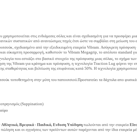
υ χρησιμοποιείται στις ενδιάμεσες σόλες και είναι σχεδιασμένη για να προσφέρει μι
γανικών συστατικών από ανανεώσιμες πηγές έτσι ώστε να συμβάλει στη μείωση του
ουτσούκ, σχεδιασμένο από την εξειδικευμένη εταιρεία Vibram. Ασύγκριτη πρόσφυση σ
και εύκαμπτη προσαρμογή, καθιστούν το Vibram Megagrip, το απόλυτο standard για
χνολογία που εστιάζει στο βασικό στοιχείο της πρόσφυσης μιας σόλας, το σχήμα τ
ση της Vibram για κράτημα και πρόσφυση, η τεχνολογία Traction Lug φέρνει την ε
ης σταθερότητας και βελτίωση της επιφάνειας κατά 50%. Η τεχνολογία χρησιμοποιε
τσούκ τοποθετημένη στην μύτη του παπουτσιού.Προστατεύει τα δάχτυλα απο φυσικά 
ποπρηνισμός (Suppination)
Μαύρο
ν
Αθλητικά, Βρεφικά - Παιδικά, Ενδυση Υπόδηση
πωλούνται από την εταιρεία
Ele
ν πώληση και οι εγγυήσεις των προϊόντων αυτών παρέχονται από την ίδια εταιρεία μέ