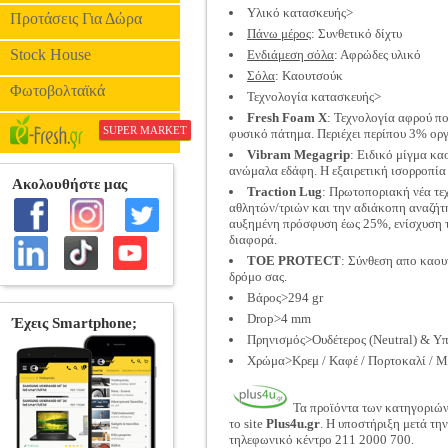
Υλικό κατασκευής>
Προτάσεις Για Δώρα
Πάνω μέρος
: Συνθετικό δίχτυ
Stock House
Ενδιάμεση σόλα
: Αφρώδες υλικό
Σόλα
: Καουτσούκ
Φωτοβολταϊκά
Τεχνολογία κατασκευής>
Fresh Foam Χ
: Τεχνολογία αφρού πο
SUPER MARKET
φυσικό πάτημα. Περιέχει περίπου 3% ορ
Vibram Megagrip
: Ειδικό μίγμα κα
ανώμαλα εδάφη. Η εξαιρετική ισορροπία 
Traction Lug
: Πρωτοποριακή νέα τε
αθλητών/τριών και την αδιάκοπη αναζήτη
αυξημένη πρόσφυση έως 25%, ενίσχυση τ
διαφορά.
TOE PROTECT
: Σύνθεση απο καου
δρόμο σας.
Βάρος>294 gr
Drop>4 mm
Πρηνισμός>Ουδέτερος (Neutral) & Υ
Χρώμα>Κρεμ / Καφέ / Πορτοκαλί / 
Τα προϊόντα των κατηγοριώ
το site
Plus4u.gr
. Η υποστήριξη μετά τη
τηλεφωνικό κέντρο 211 2000 700.