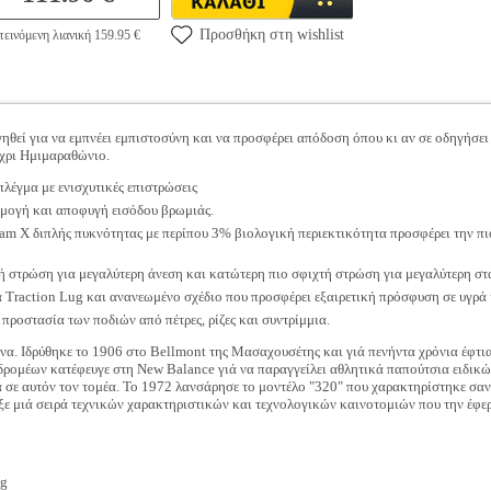
Προσθήκη στη wishlist
εινόμενη λιανική 159.95 €
ηθεί για να εμπνέει εμπιστοσύνη και να προσφέρει απόδοση όπου κι αν σε οδηγήσει 
χρι Ημιμαραθώνιο.
λέγμα με ενισχυτικές επιστρώσεις
μογή και αποφυγή εισόδου βρωμιάς.
am X διπλής πυκνότητας με περίπου 3% βιολογική περιεκτικότητα προσφέρει την πι
ή στρώση για μεγαλύτερη άνεση και κατώτερη πιο σφιχτή στρώση για μεγαλύτερη στ
 Traction Lug και ανανεωμένο σχέδιο που προσφέρει εξαιρετική πρόσφυση σε υγρά 
προστασία των ποδιών από πέτρες, ρίζες και συντρίμμια.
ώνα. Ιδρύθηκε το 1906 στο Bellmont της Μασαχουσέτης και γιά πενήντα χρόνια έφτια
ς δρομέων κατέφευγε στη New Balance γιά να παραγγείλει αθλητικά παπούτσια ειδικ
 σε αυτόν τον τομέα. Το 1972 λανσάρησε το μοντέλο "320" που χαρακτηρίστηκε σαν
ξε μιά σειρά τεχνικών χαρακτηριστικών και τεχνολογικών καινοτομιών που την έφε
ng