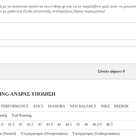
ά με τα υπόλοιπα προϊόντα του e-shop.gr και να τα παραλάβετε μαζί ώστε να μειώσε
t με μηδενικά έξοδα αποστολής ανεξαρτήτως ύψους παραγγελίας!
Σύνολο ψήφων: 0
UNNING-ΑΝΔΡΑΣ-ΥΠΟΔΗΣΗ
S PERFORMANCE
ASICS
DIADORA
NEW BALANCE
NIKE
REEBOK
ning
Trail Running
1/3
41.5
42
42.5
43
43.5
44
44.5
45
46
46 2/3
46.5
ς (Neutral)
Υπερπρηνισμός (Overpronation)
Υποπρηνισμός (Underpronation)