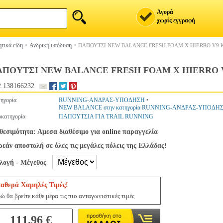
Αγορά
χωρίς εγγραφή
τικά είδη
>
Ανδρική υπόδυση
>
ΠΑΠΟΥΤΣΙ NEW BALANCE FRESH FOAM X HIERRO V9
ΑΠΟΥΤΣΙ NEW BALANCE FRESH FOAM X HIERRO 
.138166232
ηγορία
RUNNING-ΑΝΔΡΑΣ-ΥΠΟΔΗΣΗ
•
NEW BALANCE στην κατηγορία RUNNING-ΑΝΔΡΑΣ-ΥΠΟΔΗ
κατηγορία
ΠΑΠΟΥΤΣΙΑ ΓΙΑ TRAIL RUNNING
θεσιμότητα: Αμεσα διαθέσιμο για online παραγγελία
εάν αποστολή σε όλες τις μεγάλες πόλεις της Ελλάδας!
ιλογή - Μέγεθος
ταθερά Χαμηλές Τιμές!
ώ θα βρείτε κάθε μέρα τις πιο ανταγωνιστικές τιμές
111.96 €