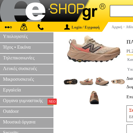
Login / Εγγραφή
Αρχική
>
Αθλη
Υπολογιστές
Π
Ήχος • Εικόνα
PL2
Τηλεπικοινωνίες
Κατ
Λευκές συσκευές
Υπο
Δια
Μικροσυσκευές
Δωρ
Εργαλεία
Επ
Οργανα γυμναστικής
ΝΕΟ
Σ
Outdoor
Εδ
Μουσικά όργανα
Security