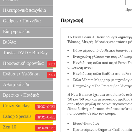
Προτ
Ηλεκτρονικά παιχνίδια
Περιγραφή
Gadgets • Παιχνίδια
Είδη γραφείου
Tο Fresh Foam X Hierro v9 έχει δημιουργ
Βιβλία
Έδαφος, Μικρές- Μεσαίες αποστάσεις μέ
Πάνω μέρος από συνθετικό διαπνέον π
Ταινίες DVD • Blu Ray
Ενισχυμένη γλώσσα για ασφαλή εφαρ
Η ενδιάμεση σόλα από αφρό Fresh Fo
Προσωπική φροντίδα
ΝΕΟ
απίστευτη άνεση.
Ενδυση • Υπόδηση
Η ενδιάμεση σόλα διαθέτει πιο μαλακ
ΝΕΟ
Σόλα Vibram Megagrip με τεχνολογία
Αθλητικά είδη
Η τεχνολογία Toe Protect βοηθά στην 
H Νew Balance έχει μια ιστορία ενός αι
Βρεφικά • Παιδικά
'50 και '60 όλο και μεγαλύτερος αριθμό
αποκτήσει μεγάλη πείρα και τεχνογνωσία
Crazy Sundays
ΠΡΟΣΦΟΡΕΣ
έδωσε διεθνή υπόσταση. Από τότε ανέπτυ
παπουτσιών σε όλο τον κόσμο.
Eshop Specials
ΠΡΟΣΦΟΡΕΣ
Είδος>Παπούτσι
Zen 10
ΠΡΟΣΦΟΡΕΣ
Προτεινόμενα αθλήματα>Trail runni