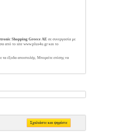
ctronic Shopping Greece ΑΕ
σε συνεργασία με
σα από το site www.plus4u.gr και το
τε τα έξοδα αποστολής. Μπορείτε επίσης να
Σχολιάστε και ψηφίστε