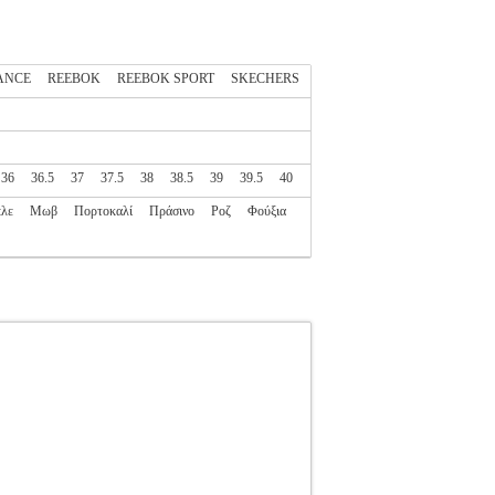
ANCE
REEBOK
REEBOK SPORT
SKECHERS
36
36.5
37
37.5
38
38.5
39
39.5
40
λε
Μωβ
Πορτοκαλί
Πράσινο
Ροζ
Φούξια