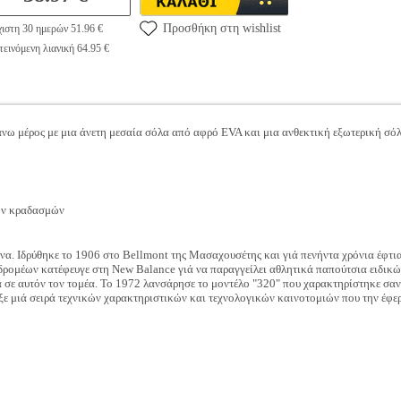
Προσθήκη στη wishlist
ιστη 30 ημερών 51.96 €
εινόμενη λιανική 64.95 €
άνω μέρος με μια άνετη μεσαία σόλα από αφρό EVA και μια ανθεκτική εξωτερική σό
ων κραδασμών
ώνα. Ιδρύθηκε το 1906 στο Bellmont της Μασαχουσέτης και γιά πενήντα χρόνια έφτια
ς δρομέων κατέφευγε στη New Balance γιά να παραγγείλει αθλητικά παπούτσια ειδικ
 σε αυτόν τον τομέα. Το 1972 λανσάρησε το μοντέλο "320" που χαρακτηρίστηκε σαν
ξε μιά σειρά τεχνικών χαρακτηριστικών και τεχνολογικών καινοτομιών που την έφε