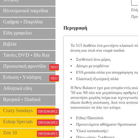
Ελάχ
Ηλεκτρονικά παιχνίδια
Προτ
Gadgets • Παιχνίδια
Περιγραφή
Είδη γραφείου
Βιβλία
Το 515 διαθέτει ένα μοντέρνο κλασικό π
άνεση και στυλ στα νεαρά παιδιά.
Ταινίες DVD • Blu Ray
Συνθετικό άνω μέρος
Προσωπική φροντίδα
Δέσιμο με κορδόνια
ΝΕΟ
EVA μεσαία σόλα για απορρόφηση τ
Ενδυση • Υπόδηση
ΝΕΟ
Ελαστική εξωτερική σόλα
H Νew Balance έχει μια ιστορία ενός αι
Αθλητικά είδη
'50 και '60 όλο και μεγαλύτερος αριθμό
αποκτήσει μεγάλη πείρα και τεχνογνωσία
Βρεφικά • Παιδικά
έδωσε διεθνή υπόσταση. Από τότε ανέπτυ
παπουτσιών σε όλο τον κόσμο.
Crazy Sundays
ΠΡΟΣΦΟΡΕΣ
Είδος>Παπούτσι
Eshop Specials
ΠΡΟΣΦΟΡΕΣ
Προτεινόμενα αθλήματα>Sportswear
Υλικό κατασκευής>
Zen 10
ΠΡΟΣΦΟΡΕΣ
Πάνω μέρος
: Συνθετικό