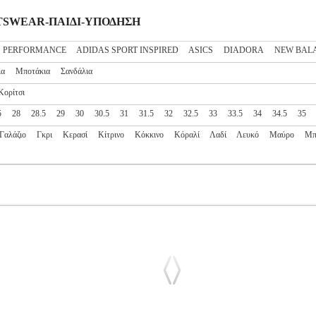
PORTSWEAR-ΠΑΙΔΙ-ΥΠΟΔΗΣΗ
S PERFORMANCE
ADIDAS SPORT INSPIRED
ASICS
DIADORA
NEW BAL
ια
Μποτάκια
Σανδάλια
Κορίτσι
5
28
28.5
29
30
30.5
31
31.5
32
32.5
33
33.5
34
34.5
35
Γαλάζιο
Γκρι
Κερασί
Κίτρινο
Κόκκινο
Κόραλί
Λαδί
Λευκό
Μαύρο
Μπ