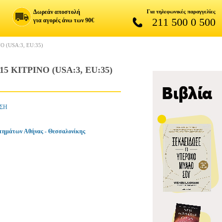
Δωρεάν αποστολή
Για τηλεφωνικές παραγγελίες
211 500 0 500
για αγορές άνω των 90€
 (USA:3, EU:35)
ΚΙΤΡΙΝΟ (USA:3, EU:35)
ΗΣΗ
τημάτων Αθήνας - Θεσσαλονίκης