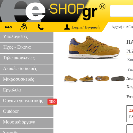
Login / Εγγραφή
Αρχική
>
Αθλη
Υπολογιστές
ΠΑ
Ήχος • Εικόνα
PL2
Τηλεπικοινωνίες
Κατ
Λευκές συσκευές
Υπο
Δια
Μικροσυσκευές
Χωρ
Εργαλεία
Επ
Οργανα γυμναστικής
ΝΕΟ
Σ
Outdoor
Εδ
Μουσικά όργανα
Security