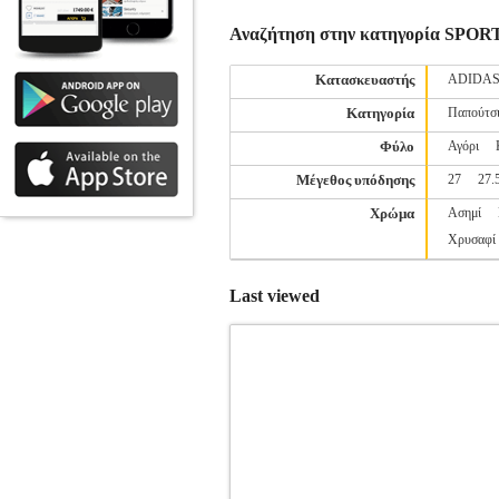
Αναζήτηση στην κατηγορία S
Κατασκευαστής
ADIDA
Κατηγορία
Παπούτσ
Φύλο
Αγόρι
Μέγεθος υπόδησης
27
27.
Χρώμα
Ασημί
Χρυσαφί
Last viewed