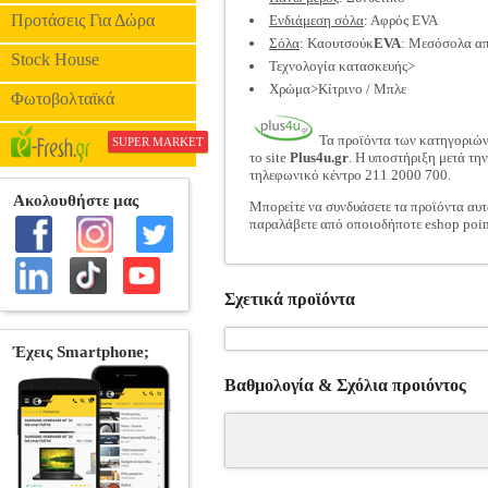
Προτάσεις Για Δώρα
Ενδιάμεση σόλα
: Αφρός EVA
Σόλα
: Καουτσούκ
EVA
: Μεσόσολα απ
Stock House
Τεχνολογία κατασκευής>
Χρώμα>Κίτρινο / Μπλε
Φωτοβολταϊκά
Τα προϊόντα των κατηγοριώ
SUPER MARKET
το site
Plus4u.gr
. Η υποστήριξη μετά τη
τηλεφωνικό κέντρο 211 2000 700.
Μπορείτε να συνδυάσετε τα προϊόντα αυτ
παραλάβετε από οποιοδήποτε eshop poin
Σχετικά προϊόντα
Βαθμολογία & Σχόλια προιόντος