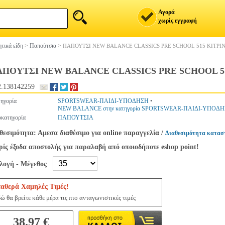
Αγορά
χωρίς εγγραφή
τικά είδη
>
Παπούτσια
>
ΠΑΠΟΥΤΣΙ NEW BALANCE CLASSICS PRE SCHOOL 515 ΚΙΤΡΙΝΟ
ΠΟΥΤΣΙ NEW BALANCE CLASSICS PRE SCHOOL 515 
.138142259
ηγορία
SPORTSWEAR-ΠΑΙΔΙ-ΥΠΟΔΗΣΗ
•
NEW BALANCE στην κατηγορία SPORTSWEAR-ΠΑΙΔΙ-ΥΠΟΔ
κατηγορία
ΠΑΠΟΥΤΣΙΑ
θεσιμότητα: Αμεσα διαθέσιμο για online παραγγελία
/
Διαθεσιμότητα κατασ
ίς έξοδα αποστολής για παραλαβή από οποιοδήποτε eshop point!
ιλογή - Μέγεθος
ταθερά Χαμηλές Τιμές!
ώ θα βρείτε κάθε μέρα τις πιο ανταγωνιστικές τιμές
38.97 €