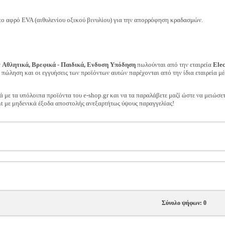
ο αφρό EVA (αιθυλενίου οξικού βινυλίου) για την απορρόφηση κραδασμών.
ν
Αθλητικά, Βρεφικά - Παιδικά, Ενδυση Υπόδηση
πωλούνται από την εταιρεία
Ele
ν πώληση και οι εγγυήσεις των προϊόντων αυτών παρέχονται από την ίδια εταιρεία μέ
ά με τα υπόλοιπα προϊόντα του e-shop.gr και να τα παραλάβετε μαζί ώστε να μειώσε
t με μηδενικά έξοδα αποστολής ανεξαρτήτως ύψους παραγγελίας!
Σύνολο ψήφων: 0