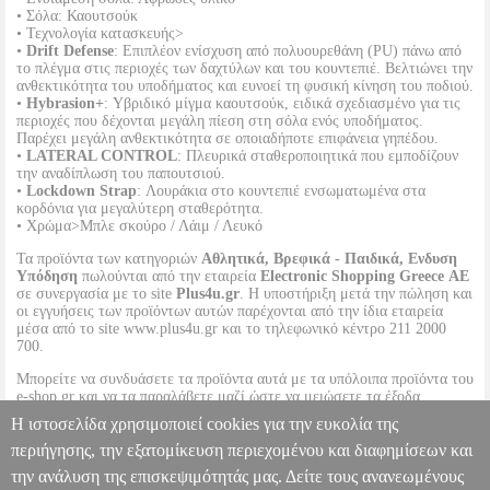
• Σόλα: Καουτσούκ
• Τεχνολογία κατασκευής>
•
Drift Defense
: Επιπλέον ενίσχυση από πολυουρεθάνη (PU) πάνω από
το πλέγμα στις περιοχές των δαχτύλων και του κουντεπιέ. Βελτιώνει την
ανθεκτικότητα του υποδήματος και ευνοεί τη φυσική κίνηση του ποδιού.
•
Hybrasion+
: Υβριδικό μίγμα καουτσούκ, ειδικά σχεδιασμένο για τις
περιοχές που δέχονται μεγάλη πίεση στη σόλα ενός υποδήματος.
Παρέχει μεγάλη ανθεκτικότητα σε οποιαδήποτε επιφάνεια γηπέδου.
•
LATERAL CONTROL
: Πλευρικά σταθεροποιητικά που εμποδίζουν
την αναδίπλωση του παπουτσιού.
•
Lockdown Strap
: Λουράκια στο κουντεπιέ ενσωματωμένα στα
κορδόνια για μεγαλύτερη σταθερότητα.
• Χρώμα>Μπλε σκούρο / Λάιμ / Λευκό
Τα προϊόντα των κατηγοριών
Αθλητικά, Βρεφικά - Παιδικά, Ενδυση
Υπόδηση
πωλούνται από την εταιρεία
Electronic Shopping Greece ΑΕ
σε συνεργασία με το site
Plus4u.gr
. Η υποστήριξη μετά την πώληση και
οι εγγυήσεις των προϊόντων αυτών παρέχονται από την ίδια εταιρεία
μέσα από το site www.plus4u.gr και το τηλεφωνικό κέντρο 211 2000
700.
Μπορείτε να συνδυάσετε τα προϊόντα αυτά με τα υπόλοιπα προϊόντα του
e-shop.gr και να τα παραλάβετε μαζί ώστε να μειώσετε τα έξοδα
αποστολής. Μπορείτε επίσης να παραλάβετε από οποιοδήποτε eshop
Η ιστοσελίδα χρησιμοποιεί cookies για την ευκολία της
point με μηδενικά έξοδα αποστολής ανεξαρτήτως ύψους παραγγελίας!
περιήγησης, την εξατομίκευση περιεχομένου και διαφημίσεων και
την ανάλυση της επισκεψιμότητάς μας. Δείτε τους ανανεωμένους
ΠΑΠΟΥΤΣΙ HEAD MOTION TEAM PADEL ΜΠΛΕ ΣΚΟΥΡΟ