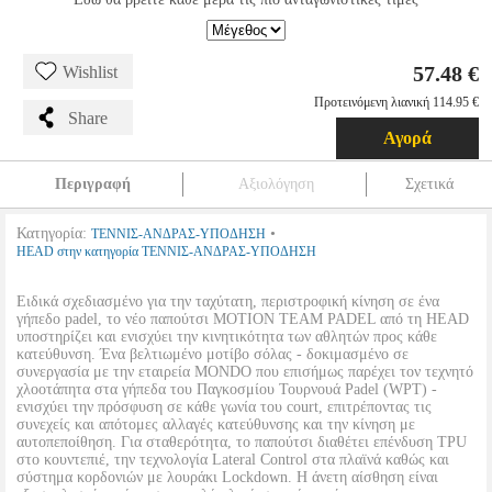
57.48 €
Wishlist
Προτεινόμενη λιανική 114.95 €
Share
Αγορά
Περιγραφή
Αξιολόγηση
Σχετικά
Κατηγορία:
•
ΤΕΝΝΙΣ-ΑΝΔΡΑΣ-ΥΠΟΔΗΣΗ
HEAD στην κατηγορία ΤΕΝΝΙΣ-ΑΝΔΡΑΣ-ΥΠΟΔΗΣΗ
Ειδικά σχεδιασμένο για την ταχύτατη, περιστροφική κίνηση σε ένα
γήπεδο padel, το νέο παπούτσι MOTION TEAM PADEL από τη HEAD
υποστηρίζει και ενισχύει την κινητικότητα των αθλητών προς κάθε
κατεύθυνση. Ένα βελτιωμένο μοτίβο σόλας - δοκιμασμένο σε
συνεργασία με την εταιρεία MONDO που επισήμως παρέχει τον τεχνητό
χλοοτάπητα στα γήπεδα του Παγκοσμίου Τουρνουά Padel (WPT) -
ενισχύει την πρόσφυση σε κάθε γωνία του court, επιτρέποντας τις
συνεχείς και απότομες αλλαγές κατεύθυνσης και την κίνηση με
αυτοπεποίθηση. Για σταθερότητα, το παπούτσι διαθέτει επένδυση TPU
στο κουντεπιέ, την τεχνολογία Lateral Control στα πλαϊνά καθώς και
σύστημα κορδονιών με λουράκι Lockdown. Η άνετη αίσθηση είναι