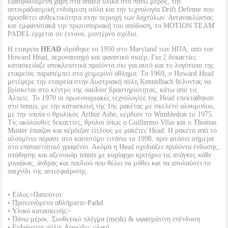
εξασφαλισμένη χάρη στα απαλά υλικά στο πάνω μέρος, την
αντικραδασμική ενδιάμεση σόλα και την τεχνολογία Drift Defense που
προσθέτει ανθεκτικότητα στην περιοχή των δαχτύλων. Αντανακλώντας
και εμφανισιακά την πρωτοποριακή του απόδοση, το MOTION TEAM
PADEL έρχεται σε έντονο, μοντέρνο σχέδιο.
Η εταιρεία
HEAD
ιδρύθηκε το 1950 στο Maryland των ΗΠΑ, από τον
Howard Head, αεροναυπηγό και φανατικό σκιέρ. Για 2 δεκαετίες
κατασκεύαζε αποκλειστικά προϊόντα σκι για αυτό και το λογότυπο της
εταιρείας παραπέμπει στο χειμερινό άθλημα. Το 1969, ο Howard Head
μετέφερε την εταιρεία στην Αυστριακή πόλη Kennelbach θέλοντας να
βρίσκεται στο κέντρο της outdoor δραστηριότητας, κάτω από τις
Αλπεις. Το 1970 οι πρωτοποριακές τεχνολογίες της Head επεκτάθηκαν
στο tennis, με την κατασκευή της 1ης ρακέτας με σκελετό αλουμινίου,
με την οποία ο θρυλικός Arthur Ashe, κέρδισε το Wimbledon το 1975.
Τις ακόλουθες δεκαετίες, θρύλοι όπως ο Guillermo Vilas και ο Thomas
Muster έπαιζαν και κέρδιζαν τίτλους με ρακέτες Head. Η ρακέτα από το
αλουμίνιο πέρασε στο καινοτόμο τιτάνιο το 1998, πριν φτάσει σήμερα
στο επαναστατικό γραφένιο. Ακόμα η Head σχεδιάζει προϊόντα ένδυσης,
υπόδησης και αξεσουάρ tennis με κυρίαρχο κριτήριο τις ανάγκες κάθε
γυναίκας, άνδρας και παιδιού που θέλει να μάθει και να απολαύσει το
παιχνίδι της αντισφαίρισης.
• Είδος>Παπούτσι
• Προτεινόμενα αθλήματα>Padel
• Υλικό κατασκευής>
• Πάνω μέρος: Συνθετικό πλέγμα (mesh) & υφασμάτινη επένδυση
• Ενδιάμεση σόλα: Αφρώδες υλικό