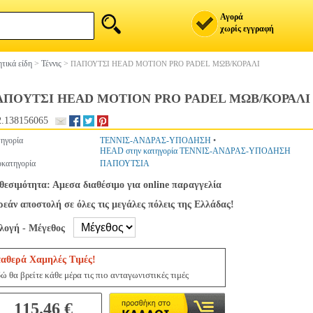
Αγορά
χωρίς εγγραφή
τικά είδη
>
Τέννις
>
ΠΑΠΟΥΤΣΙ HEAD MOTION PRO PADEL ΜΩΒ/ΚΟΡΑΛΙ
ΑΠΟΥΤΣΙ HEAD MOTION PRO PADEL ΜΩΒ/ΚΟΡΑΛΙ
.138156065
ηγορία
ΤΕΝΝΙΣ-ΑΝΔΡΑΣ-ΥΠΟΔΗΣΗ
•
HEAD στην κατηγορία ΤΕΝΝΙΣ-ΑΝΔΡΑΣ-ΥΠΟΔΗΣΗ
κατηγορία
ΠΑΠΟΥΤΣΙΑ
θεσιμότητα: Αμεσα διαθέσιμο για online παραγγελία
εάν αποστολή σε όλες τις μεγάλες πόλεις της Ελλάδας!
ιλογή - Μέγεθος
ταθερά Χαμηλές Τιμές!
ώ θα βρείτε κάθε μέρα τις πιο ανταγωνιστικές τιμές
115.46 €