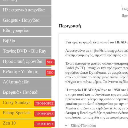
Ελάχ
Ηλεκτρονικά παιχνίδια
Προτ
Gadgets • Παιχνίδια
Περιγραφή
Είδη γραφείου
Βιβλία
Για πρώτη φορά, ένα παπούτσι HEAD σχ
Ανεπτυγμένο με τη βοήθεια επαγγελματ
Ταινίες DVD • Blu Ray
άνετης εφαρμογής, της σταθερότητας και 
Προσωπική φροντίδα
ΝΕΟ
Ένα βελτιωμένο μοτίβο σόλας - δοκιμασ
Padel (WPT) - ενισχύει την πρόσφυση προ
Ενδυση • Υπόδηση
αφρώδες υλικό DynaFoam, με μικρές κυψ
ΝΕΟ
στο κουντεπιέ, το ενισχυμένο πάνω μέρο
Αθλητικά είδη
πλέγμα στο πάνω μέρος. Το έντονο σχέδι
Η εταιρεία
HEAD
ιδρύθηκε το 1950 στο 
Βρεφικά • Παιδικά
σκι για αυτό και το λογότυπο της εταιρ
βρίσκεται στο κέντρο της outdoor δραστη
Crazy Sundays
ρακέτας με σκελετό αλουμινίου, με την ο
ΠΡΟΣΦΟΡΕΣ
Muster έπαιζαν και κέρδιζαν τίτλους με 
Eshop Specials
Ακόμα η Head σχεδιάζει προϊόντα ένδυσης
ΠΡΟΣΦΟΡΕΣ
απολαύσει το παιχνίδι της αντισφαίρισης
Zen 10
ΠΡΟΣΦΟΡΕΣ
Είδος>Παπούτσι