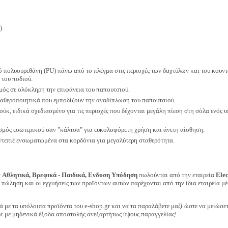
)
ό πολυουρεθάνη (PU) πάνω από το πλέγμα στις περιοχές των δαχτύλων και του κουντε
 του ποδιού.
μός σε ολόκληρη την επιφάνεια του παπουτσιού.
ταθεροποιητικά που εμποδίζουν την αναδίπλωση του παπουτσιού.
ούκ, ειδικά σχεδιασμένο για τις περιοχές που δέχονται μεγάλη πίεση στη σόλα ενός
σμός εσωτερικού σαν "κάλτσα" για ευκολοφόρετη χρήση και άνετη αίσθηση.
ντεπιέ ενσωματωμένα στα κορδόνια για μεγαλύτερη σταθερότητα.
ν
Αθλητικά, Βρεφικά - Παιδικά, Ενδυση Υπόδηση
πωλούνται από την εταιρεία
Ele
ν πώληση και οι εγγυήσεις των προϊόντων αυτών παρέχονται από την ίδια εταιρεία μέ
ά με τα υπόλοιπα προϊόντα του e-shop.gr και να τα παραλάβετε μαζί ώστε να μειώσε
t με μηδενικά έξοδα αποστολής ανεξαρτήτως ύψους παραγγελίας!