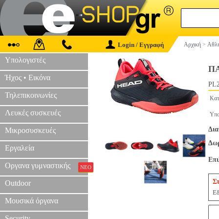
Login / Εγγραφή
Αρχική
>
Αθλη
Υπολογιστές
Π
Ήχος • Εικόνα
PL2
Τηλεπικοινωνίες
Κατ
Λευκές συσκευές
Υπο
Δια
Μικροσυσκευές
Δωρ
Εργαλεία
Επ
Οργανα γυμναστικής
ΝΕΟ
Σ
Outdoor
Εδ
Μουσικά όργανα
Security