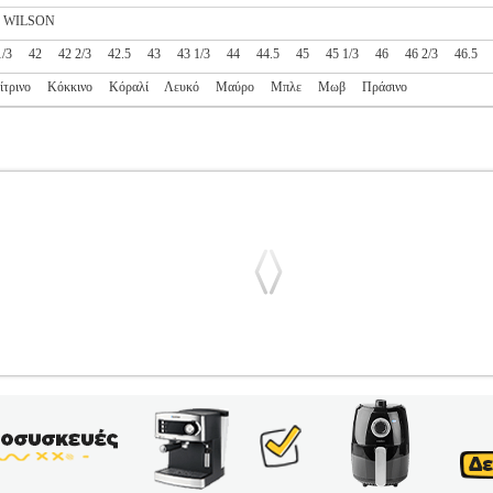
WILSON
1/3
42
42 2/3
42.5
43
43 1/3
44
44.5
45
45 1/3
46
46 2/3
46.5
ίτρινο
Κόκκινο
Κόραλί
Λευκό
Μαύρο
Μπλε
Μωβ
Πράσινο
ADEL ΜΩΒ/ΚΟΡΑΛΙ
PL2.138156065
PL2.138156065
HEAD
HEA
ν κατηγορία ΤΕΝΝΙΣ-ΑΝΔΡΑΣ-ΥΠΟΔΗΣΗ Για πρώτη φορά, ένα π
 με τη βοήθεια επαγγελματιών αθλητών/τριών Padel, το νέο MOTIO
 άνετης εφαρμογής, της σταθερότητας και της διαπνοής, χωρίς να πρ
 την εταιρεία MONDO που επισήμως παρέχει τον τεχνητό χλοοτάπτητ
ς τις κατευθύνσεις. Για εξαιρετική άνεση, το παπούτσι διαθέτει ελα