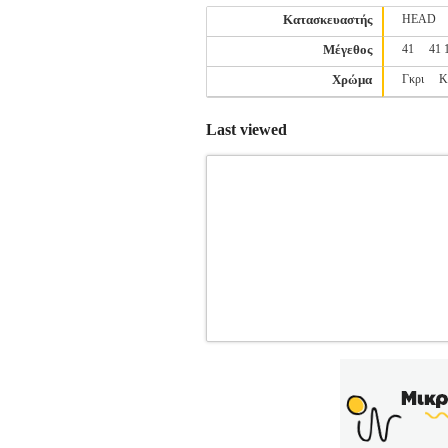
Κατασκευαστής
HEAD
Μέγεθος
41
41 
Χρώμα
Γκρι
Κ
Last viewed
ΠΑΠΟΥΤΣΙ HEAD MOTION PRO P
ΤΕΝΝΙΣ-ΑΝΔΡΑΣ-ΥΠΟΔΗΣΗ •HEAD στη
για το άθλημα του Padel! Ανεπτυγμένο
κατεύθυνση και υψηλή απόδοση μέσω της
σόλας - δοκιμασμένο σε συνεργασία με
(WPT) - ενισχύει την πρόσφυση προς όλε