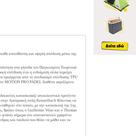
 κάθε κατεύθυνση και υψηλή απόδοση μέσω της
οοτάπτητα στα γήπεδα του Παγκοσμίου Τουρνουά
ρική επένδυση ενώ η ενδιάμεση σόλα περιέχει
τα προέρχεται από το συνδυασμό επένδυσης TPU
ερό, το MOTION PRO PADEL διαθέτει αεριζόμενο
δεκαετίες κατασκεύαζε αποκλειστικά προϊόντα
ία στην Αυστριακή πόλη Kennelbach θέλοντας να
κτάθηκαν στο tennis, με την κατασκευή της 1ης
ες, θρύλοι όπως ο Guillermo Vilas και ο Thomas
ιν φτάσει σήμερα στο επαναστατικό γραφένιο.
δρας και παιδιού που θέλει να μάθει και να