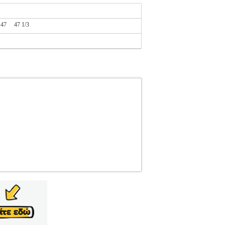
47
47 1/3
D
ΤΕΝΝΙΣ-ΑΝΔΡΑΣ-ΥΠΟΔΗΣΗ
Κατηγορία:
απούτσι HEAD σχεδιασμένο αποκλειστικά
N PRO PADEL προσφέρει κίνηση 360o προς κάθε
οσθέτει περιττό βάρος. Ένα βελτιωμένο μοτίβο
α στα γήπεδα του Παγκοσμίου Τουρνουά Padel
στική εσωτερική επένδυση ενώ η ενδιάμεση σόλα