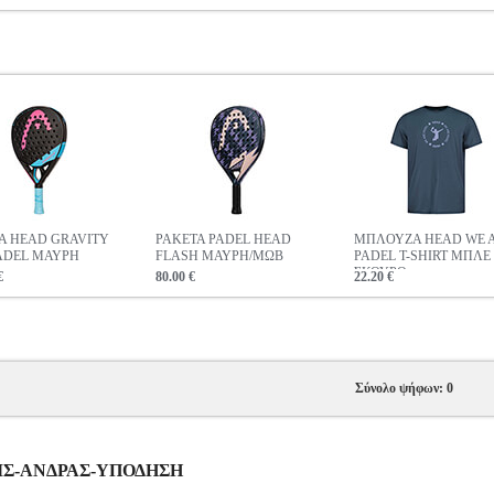
Α HEAD GRAVITY
ΡΑΚΕΤΑ PADEL HEAD
ΜΠΛΟΥΖΑ HEAD WE 
ADEL ΜΑΥΡΗ
FLASH ΜΑΥΡΗ/ΜΩΒ
PADEL T-SHIRT ΜΠΛΕ
ΣΚΟΥΡΟ
€
80.00 €
22.20 €
Σύνολο ψήφων: 0
ΝΝΙΣ-ΑΝΔΡΑΣ-ΥΠΟΔΗΣΗ