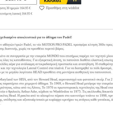
Προσθήκη στη wishlist
ιστη 30 ημερών 164.95 €
εινόμενη λιανική 164.95 €
εδιασμένο αποκλειστικά για το άθλημα του Padel!
ιών αθλητών/τριών Padel, το νέο MOTION PRO PADEL προσφέρει κίνηση 360o προς
της διαπνοής, χωρίς να προσθέτει περιττό βάρος.
μένο σε συνεργασία με την εταιρεία MONDO που επισήμως παρέχει τον τεχνητό χλ
ς όλες τις κατευθύνσεις. Για εξαιρετική άνεση, το παπούτσι διαθέτει ελαστική εσωτε
ελίδες αέρα για ανάλαφρη αντικραδασμική προστασία και αναπήδηση. Η σταθερότη
ς και την τεχνολογία Lateral Control στα πλαϊνά. Για να διατηρηθεί το πόδι δροσ
ο με το μεγάλο λογότυπο HEAD προσθέτει στη μοντέρνα αισθητική του παπουτσιού.
Maryland των ΗΠΑ, από τον Howard Head, αεροναυπηγό και φανατικό σκιέρ. Για 2 
είας παραπέμπει στο χειμερινό άθλημα. Το 1969, ο Howard Head μετέφερε την εταιρε
ριότητας, κάτω από τις Αλπεις. Το 1970 οι πρωτοποριακές τεχνολογίες της Head επε
ποία ο θρυλικός Arthur Ashe, κέρδισε το Wimbledon το 1975. Τις ακόλουθες δεκαετί
ρακέτες Head. Η ρακέτα από το αλουμίνιο πέρασε στο καινοτόμο τιτάνιο το 1998, πρ
, υπόδησης και αξεσουάρ tennis με κυρίαρχο κριτήριο τις ανάγκες κάθε γυναίκας, άν
.