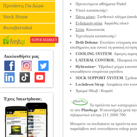
Προτεινόμενα αθλήματα>Padel
Προτάσεις Για Δώρα
Υλικό κατασκευής>
Stock House
Πάνω μέρος
: Συνθετικό πλέγμα (mesh
Ενδιάμεση σόλα
: Αφρώδες υλικό
Φωτοβολταϊκά
Σόλα
: Καουτσούκ
Τεχνολογία κατασκευής>
SUPER MARKET
Drift Defense
: Επιπλέον ενίσχυση απ
υποδήματος και ευνοεί τη φυσική κίνηση
COOLING SYSTEM
: Αψογος αερισ
LATERAL CONTROL
: Πλευρικά σ
Hybrasion+
: Υβριδικό μίγμα καουτσ
οποιαδήποτε επιφάνεια γηπέδου.
SOCK SUPPORT SYSTEM
: Σχεδια
Lockdown Strap
: Λουράκια στο κου
Χρώμα>Μωβ / Κοραλί
Τα προϊόντα των κατηγοριώ
το site
Plus4u.gr
. Η υποστήριξη μετά τη
τηλεφωνικό κέντρο 211 2000 700.
Μπορείτε να συνδυάσετε τα προϊόντα αυτ
παραλάβετε από οποιοδήποτε eshop poin