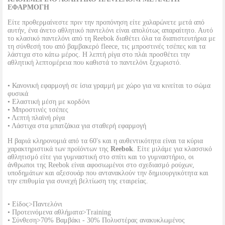
ΕΦΑΡΜΟΓΗ
Είτε προθερμαίνεστε πριν την προπόνηση είτε χαλαρώνετε μετά από
αυτήν, ένα άνετο αθλητικό παντελόνι είναι απολύτως απαραίτητο. Αυτό
το κλασικό παντελόνι από τη Reebok διαθέτει όλα τα διαπιστευτήρια με
τη σύνθεσή του από βαμβακερό fleece, τις μπροστινές τσέπες και τα
λάστιχα στο κάτω μέρος. Η λεπτή ρίγα στο πλάι προσθέτει την
αθλητική λεπτομέρεια που καθιστά το παντελόνι ξεχωριστό.
• Κανονική εφαρμογή σε ίσια γραμμή με χώρο για να κινείται το σώμα
φυσικά
• Ελαστική μέση με κορδόνι
• Μπροστινές τσέπες
• Λεπτή πλαϊνή ρίγα
• Λάστιχα στα μπατζάκια για σταθερή εφαρμογή
Η βαριά κληρονομιά από τα 60's και η αυθεντικότητα είναι τα κύρια
χαρακτηριστικά των προϊόντων της
Reebok
. Είτε μιλάμε για κλασσικό
αθλητισμό είτε για γυμναστική στο σπίτι και το γυμναστήριο, οι
άνθρωποι της Reebok είναι αφοσιωμένοι στο σχεδιασμό ρούχων,
υποδημάτων και αξεσουάρ που αντανακλούν την δημιουργικότητα και
την επιθυμία για συνεχή βελτίωση της εταιρείας.
• Είδος>Παντελόνι
• Προτεινόμενα αθλήματα>Training
• Σύνθεση>70% Βαμβάκι - 30% Πολυστέρας ανακυκλωμένος