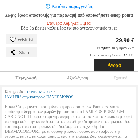
Κατόπιν παραγγελίας
Χωρίς έξοδα αποστολής για παραλαβή από οποιοδήποτε eshop point!
Σταθερά Χαμηλές Τιμές!
Εδώ θα βρείτε κάθε μέρα τις πιο ανταγωνιστικές τιμές
29.90 €
Wishlist
Ελάχιστη 30 ημερών 27 €
Share
Προτεινόμενη λιανική 37.99 €
Αγορά
Περιγραφή
Αξιολόγηση
Σχετικά
Κατηγορία:
•
ΠΑΝΕΣ ΜΩΡΟΥ
PAMPERS στην κατηγορία ΠΑΝΕΣ ΜΩΡΟΥ
Η απαλότερη άνεση και η ιδανική προστασία των Pampers, για το
ευαίσθητο δέρμα των μωρών βρίσκεται στο PAMPERS PREMIUM
CARE NO1. Η παρατεταμένη επαφή με τα τσίσα και τα κακάκια μπορεί
να επηρεάσει την κατάσταση στο ευαίσθητο δερματάκι του μωρού σου
και μπορεί να του προκαλέσει δυσφορία ή ενόχληση. Το
DERMACOMFORT με απορροφητικούς πόρους που τραβούν την
υγρασία και τα κακάκια μακριά από την επιδερμίδα, κλειδώνοντάς τα