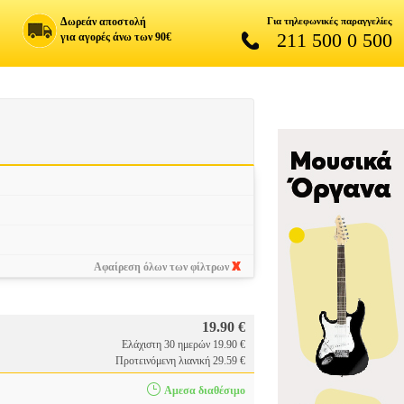
Δωρεάν αποστολή
Για τηλεφωνικές παραγγελίες
211 500 0 500
για αγορές άνω των 90€
Αφαίρεση όλων των φίλτρων
19.90 €
Ελάχιστη 30 ημερών 19.90 €
Προτεινόμενη λιανική 29.59 €
Αμεσα διαθέσιμο