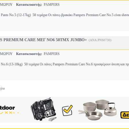
 ΜΩΡΟΥ
Κατασκευαστής:
PAMPERS
Pants No.5 (12-17kg)  58 τεμάχια Οι πάνες-βρακάκι Pampers Premium Care No.5 είναι ιδανι
S PREMIUM CARE ΜΕΓ NO6 50ΤΜΧ JUMBO+
(ANA.PNS0730)
 ΜΩΡΟΥ
Κατασκευαστής:
PAMPERS
No.6 (13-18kg)  50 τεμάχια Οι πάνες Pampers Premium Care No.6 προσφέρουν άνεση και π
ηλα