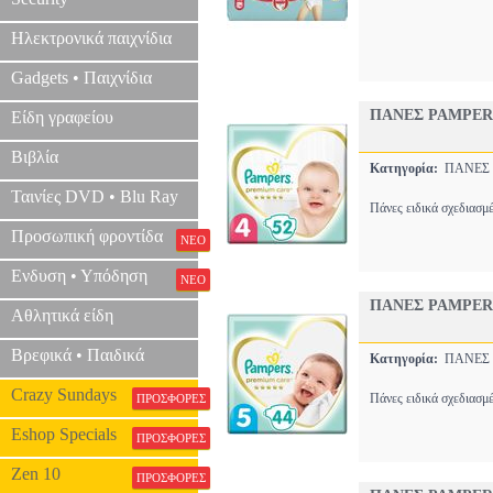
Ηλεκτρονικά παιχνίδια
Gadgets • Παιχνίδια
ΠΑΝΕΣ PAMPER
Είδη γραφείου
Βιβλία
Κατηγορία:
ΠΑΝΕΣ
Ταινίες DVD • Blu Ray
Πάνες ειδικά σχεδιασμ
Προσωπική φροντίδα
ΝΕΟ
Ενδυση • Υπόδηση
ΝΕΟ
ΠΑΝΕΣ PAMPER
Αθλητικά είδη
Βρεφικά • Παιδικά
Κατηγορία:
ΠΑΝΕΣ
Crazy Sundays
Πάνες ειδικά σχεδιασμ
ΠΡΟΣΦΟΡΕΣ
Eshop Specials
ΠΡΟΣΦΟΡΕΣ
Zen 10
ΠΡΟΣΦΟΡΕΣ