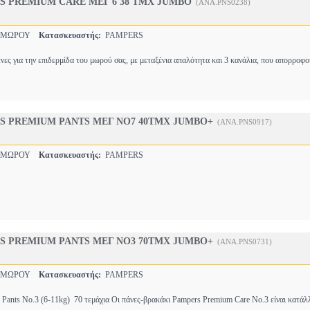
S PREMIUM CARE ΜΕΓ 6 38 ΤΜΧ JUMBO
(ANA.PNS0238)
 ΜΩΡΟΥ
Κατασκευαστής:
PAMPERS
ένες για την επιδερμίδα του μωρού σας, με μεταξένια απαλότητα και 3 κανάλια, που απορροφ
S PREMIUM PANTS ΜΕΓ NO7 40ΤΜΧ JUMBO+
(ANA.PNS0917)
 ΜΩΡΟΥ
Κατασκευαστής:
PAMPERS
S PREMIUM PANTS ΜΕΓ NO3 70ΤΜΧ JUMBO+
(ANA.PNS0731)
 ΜΩΡΟΥ
Κατασκευαστής:
PAMPERS
Pants No.3 (6-11kg)  70 τεμάχια Οι πάνες-βρακάκι Pampers Premium Care No.3 είναι κατάλ