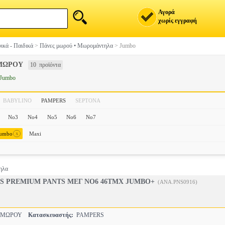
Αγορά
χωρίς εγγραφή
ικά - Παιδικά
>
Πάνες μωρού • Μωρομάντηλα
>
Jumbo
ΜΩΡΟΥ
10 προϊόντα
Jumbo
BABYLINO
PAMPERS
SEPTONA
No3
Nο4
Nο5
Nο6
No7
x
Jumbo
Maxi
ηλα
S PREMIUM PANTS ΜΕΓ NO6 46ΤΜΧ JUMBO+
(ANA.PNS0916)
 ΜΩΡΟΥ
Κατασκευαστής:
PAMPERS