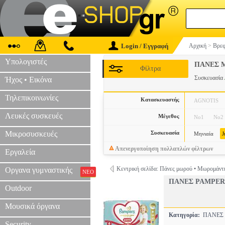
Login / Εγγραφή
Αρχική
>
Βρεφ
Υπολογιστές
ΠΑΝΕΣ 
Φίλτρα
Συσκευασία
Ήχος • Εικόνα
Τηλεπικοινωνίες
Κατασκευαστής
AGNOTIS
Λευκές συσκευές
Μέγεθος
Nο1
Nο2
Μικροσυσκευές
Συσκευασία
Μηνιαία
Απενεργοποίηση πολλαπλών φίλτρων
Εργαλεία
Κεντρική σελίδα: Πάνες μωρού • Μωρομάντ
Οργανα γυμναστικής
ΝΕΟ
ΠΑΝΕΣ PAMPER
Outdoor
Μουσικά όργανα
Κατηγορία:
ΠΑΝΕΣ
Security