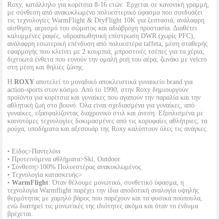
Roxy, κατάλληλο για κορίτσια 8-16 ετών. Έρχεται σε κανονική γραμμή,
με σύνθεση από ανακυκλωμένο πολυεστερικό ύφασμα που συνδυάζει
τις τεχνολογίες WarmFlight & DryFlight 10K για ζεστασιά, ανάλαφρη
αίσθηση, αερισμό του σώματος και αδιάβροχη προστασία. Διαθέτει
καλυμμένες ραφές, υδροαπωθητική επίστρωση DWR (χωρίς PFC),
ανάλαφρη εσωτερική επένδυση από πολυεστέρα taffeta, μέση σταθερής
εφαρμογής που κλείνει με 2 κουμπιά, μπροστινές τσέπες για τα χέρια,
διχτυωτά ένθετα που ευνούν την ομαλή ροή του αέρα, ζωνάκι με velcro
στη μέση και θηλιές ζώνης.
Η
ROXY
αποτελεί το μοναδικό αποκλειστικά γυναικείο brand για
action-sports στον κόσμο. Από το 1990, στην Roxy δημιουργούν
προϊόντα για κορίτσια και γυναίκες που αγαπούν την παραλία και την
αθλητική ζωή στο βουνό. Όλα είναι σχεδιασμένα για γυναίκες, από
γυναίκες, εξασφαλίζοντας διαχρονικό στιλ και άνεση. Εξοπλισμένα με
καινοτόμες τεχνολογίες δοκιμασμένες από τις κορυφαίες αθλήτριες, τα
ρούχα, υποδήματα και αξεσουάρ της Roxy καλύπτουν όλες τις ανάγκες.
• Είδος>Παντελόνι
• Προτεινόμενα αθλήματα>Ski, Outdoor
• Σύνθεση>100% Πολυεστέρας ανακυκλωμένος
• Τεχνολογία κατασκευής>
•
WarmFlight
: Όταν θέλουμε μονωτικό, συνθετικό ύφασμα, η
τεχνολογία Warmflight παρέχει την ίδια αποδοτική αναλογία υψηλής
θερμότητας με χαμηλό βάρος που παρέχουν και τα φυσικά πούπουλα,
ενώ διατηρεί τις μονωτικές της ιδιότητες ακόμα και όταν το ένδυμα
βρέχεται.