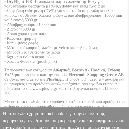
•
DryFlight 10K
: Η αποκλειστική τεχνολογία της Roxy για
πολυεστερικά υφάσματα με πλέξη dobby και επεξεργασία με
υδροφοβική επίστρωση (DWR) για προστασία σε μεγάλη ποικλία
καιρικών συνθηκών. Χαρακτηρίζονται από aδιαβροχοποίηση 10000 mm
και διαπνοή 5000 gr.
• Αδιαβροχοποίηση>10000 mm
• Διαπνοή>5000 gr
• Λοιπά χαρακτηριστικά>
• Κανονική γραμμή
• Καλυμμένες ραφές
• Μέση με 2 κουμπιά, ζωνάκι με velcro και θηλιές ζώνης
• Μπροστινές τσέπες για τα χέρια
• διχτυωτά ένθετα αερισμού
• Χρώμα>Ροδακινί (peach pink)
Τα προϊόντα των κατηγοριών
Αθλητικά, Βρεφικά - Παιδικά, Ενδυση
Υπόδηση
πωλούνται από την εταιρεία
Electronic Shopping Greece ΑΕ
σε συνεργασία με το site
Plus4u.gr
. Η υποστήριξη μετά την πώληση και
οι εγγυήσεις των προϊόντων αυτών παρέχονται από την ίδια εταιρεία
μέσα από το site www.plus4u.gr και το τηλεφωνικό κέντρο 211 2000
700.
Μπορείτε να συνδυάσετε τα προϊόντα αυτά με τα υπόλοιπα προϊόντα του
e-shop.gr και να τα παραλάβετε μαζί ώστε να μειώσετε τα έξοδα
αποστολής. Μπορείτε επίσης να παραλάβετε από οποιοδήποτε eshop
Η ιστοσελίδα χρησιμοποιεί cookies για την ευκολία της
point με μηδενικά έξοδα αποστολής ανεξαρτήτως ύψους παραγγελίας!
περιήγησης, την εξατομίκευση περιεχομένου και διαφημίσεων και
την ανάλυση της επισκεψιμότητάς μας. Δείτε τους ανανεωμένους
ΠΑΙΔΙΚΟ ΠΑΝΤΕΛΟΝΙ ROXY BACKYARD SNOW PANT