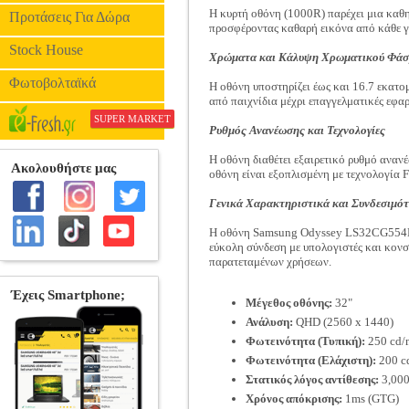
Η κυρτή οθόνη (1000R) παρέχει μια καθηλ
Προτάσεις Για Δώρα
προσφέροντας καθαρή εικόνα από κάθε 
Stock House
Χρώματα και Κάλυψη Χρωματικού Φάσ
Φωτοβολταϊκά
Η οθόνη υποστηρίζει έως και 16.7 εκατ
από παιχνίδια μέχρι επαγγελματικές εφα
SUPER MARKET
Ρυθμός Ανανέωσης και Τεχνολογίες
Η οθόνη διαθέτει εξαιρετικό ρυθμό αναν
οθόνη είναι εξοπλισμένη με τεχνολογία 
Γενικά Χαρακτηριστικά και Συνδεσιμό
Η οθόνη Samsung Odyssey LS32CG554EUXE
εύκολη σύνδεση με υπολογιστές και κονσό
παρατεταμένων χρήσεων.
Μέγεθος οθόνης:
32"
Ανάλυση:
QHD (2560 x 1440)
Φωτεινότητα (Τυπική):
250 cd/
Φωτεινότητα (Ελάχιστη):
200 c
Στατικός λόγος αντίθεσης:
3,000
Χρόνος απόκρισης:
1ms (GTG)