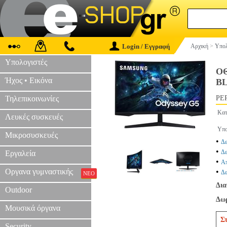
Login / Εγγραφή
Αρχική
>
Υπολ
Υπολογιστές
ΟΘ
Ήχος • Εικόνα
B
Τηλεπικοινωνίες
PER
Κατ
Λευκές συσκευές
Υπο
Μικροσυσκευές
•
Δε
•
Δε
Εργαλεία
•
Απ
Οργανα γυμναστικής
•
Δε
ΝΕΟ
Δια
Outdoor
Δωρ
Μουσικά όργανα
Σ
Security