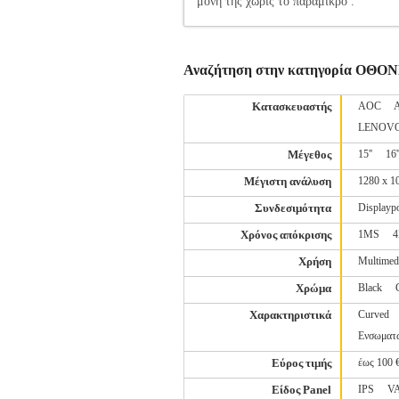
μονη της χωρις το παραμικρο .
Αναζήτηση στην κατηγορία ΟΘΟ
Κατασκευαστής
AOC
LENOV
Μέγεθος
15''
16'
Μέγιστη ανάλυση
1280 x 1
Συνδεσιμότητα
Displaypo
Χρόνος απόκρισης
1MS
Χρήση
Multimed
Χρώμα
Black
Χαρακτηριστικά
Curved
Ενσωματ
Εύρος τιμής
έως 100 
Είδος Panel
IPS
V