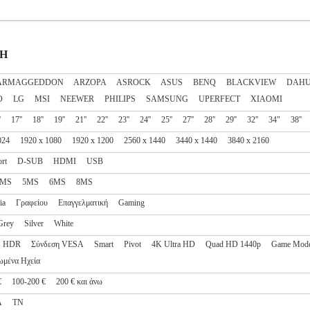
ΝΗ
ARMAGGEDDON
ARZOPA
ASROCK
ASUS
BENQ
BLACKVIEW
DAH
O
LG
MSI
NEEWER
PHILIPS
SAMSUNG
UPERFECT
XIAOMI
'
17''
18''
19''
21''
22''
23''
24''
25''
27''
28''
29''
32''
34"
38''
024
1920 x 1080
1920 x 1200
2560 x 1440
3440 x 1440
3840 x 2160
rt
D-SUB
HDMI
USB
4MS
5MS
6MS
8MS
ia
Γραφείου
Επαγγελματική
Gaming
Grey
Silver
White
HDR
Σύνδεση VESA
Smart
Pivot
4K Ultra HD
Quad HD 1440p
Game Mod
ωμένα Ηχεία
€
100-200 €
200 € και άνω
A
TN