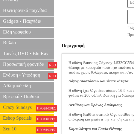
Εδ
Ηλεκτρονικά παιχνίδια
Gadgets • Παιχνίδια
Ελάχ
Είδη γραφείου
Προτ
Βιβλία
Περιγραφή
Ταινίες DVD • Blu Ray
Η οθόνη Samsung Odyssey LS32CG554EUX
Προσωπική φροντίδα
ΝΕΟ
θέασης με κορυφαία ποιότητα εικόνας 
εικόνες χωρίς θολώματα, ακόμα και στις 
Ενδυση • Υπόδηση
ΝΕΟ
Λόγος Διαστάσεων και Φωτεινότητα
Αθλητικά είδη
Η οθόνη έχει λόγο διαστάσεων 16:9 και 
φτάνει τα 200 cd/m², ιδανική για διάφο
Βρεφικά • Παιδικά
Αντίθεση και Χρόνος Απόκρισης
Crazy Sundays
ΠΡΟΣΦΟΡΕΣ
Η οθόνη διαθέτει στατικό λόγο αντίθεση
Eshop Specials
απόκριση και μειώνει την κίνηση και τ
ΠΡΟΣΦΟΡΕΣ
Zen 10
Καμπυλότητα και Γωνία Θέασης
ΠΡΟΣΦΟΡΕΣ