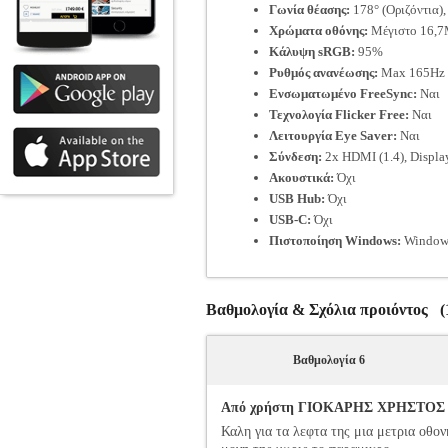
Γωνία θέασης:
178° (Οριζόντια),
Χρώματα οθόνης:
Μέγιστο 16,
Κάλυψη sRGB:
95%
Ρυθμός ανανέωσης:
Max 165Hz
Ενσωματωμένο FreeSync:
Ναι
Τεχνολογία Flicker Free:
Ναι
Λειτουργία Eye Saver:
Ναι
Σύνδεση:
2x HDMI (1.4), Display
Ακουστικά:
Όχι
USB Hub:
Όχι
USB-C:
Όχι
Πιστοποίηση Windows:
Window
Βαθμολογία & Σχόλια προιόντος (1
Βαθμολογία 6
Από χρήστη ΓΙΟΚΑΡΗΣ ΧΡΗΣΤΟΣ - Β
Καλη για τα λεφτα της μια μετρια οθο