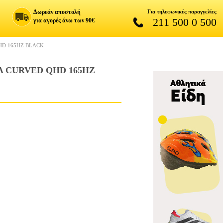
Δωρεάν αποστολή
Για τηλεφωνικές παραγγελίες
211 500 0 500
για αγορές άνω των 90€
HD 165HZ BLACK
A CURVED QHD 165HZ