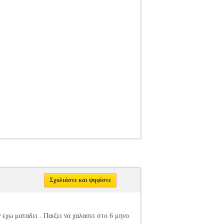
Σχολιάστε και ψηφίστε
εχω ματαδει . Παιζει να χαλασει στο 6 μηνο