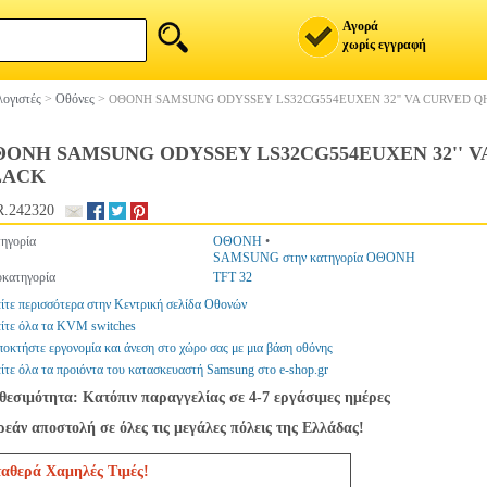
Αγορά
χωρίς εγγραφή
ογιστές
>
Οθόνες
>
ΟΘΟΝΗ SAMSUNG ODYSSEY LS32CG554EUXEN 32'' VA CURVED Q
ΟΝΗ SAMSUNG ODYSSEY LS32CG554EUXEN 32'' V
LACK
.242320
ηγορία
ΟΘΟΝΗ
•
SAMSUNG στην κατηγορία ΟΘΟΝΗ
κατηγορία
TFT 32
ίτε περισσότερα στην Κεντρική σελίδα Οθονών
ίτε όλα τα KVM switches
οκτήστε εργονομία και άνεση στο χώρο σας με μια βάση οθόνης
ίτε όλα τα προιόντα του κατασκευαστή Samsung στο e-shop.gr
θεσιμότητα: Κατόπιν παραγγελίας σε 4-7 εργάσιμες ημέρες
εάν αποστολή σε όλες τις μεγάλες πόλεις της Ελλάδας!
ταθερά Χαμηλές Τιμές!