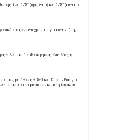
ασης είναι 178° (οριζόντια) και 178° (καθέτη),
φυσικά και ζωντανά χρώματα για κάθε χρήση,
ρίς θολώματα ή καθυστερήσεις. Επιπλέον, η
ότητας με 2 θύρες HDMI και DisplayPort για
να προστατεύει τα μάτια σας κατά τη διάρκεια