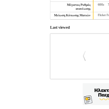
Μέγιστος Ρυθμός
60Hz
ανανέωσης
Μείωση Κόπωσης Ματιών
Flicker F
Last viewed
ΟΘΟΝΗ SAMSUNG ODYSSEY LS3
ΟΘΟΝΗ
Κατηγορία: ΟΘΟΝΗ •SAMSUN
η τέλεια επιλογή για gamers και επαγγελμ
ανάλυση QHD (2560 x 1440) συνδυάζο
σκηνές του παιχνιδιού. Λόγος Διαστάσ
εικόνες και ζωντανά χρώματα σε κάθε π
Χρόνος Απόκρισης Η οθόνη διαθέτει στα