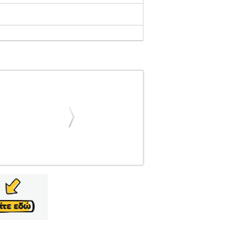
2320
PER.242320
SAMSUNG
SAMSUNG
EUXEN 32" Curved QHD 165Hz Black είναι
τητα εικόνας και ταχύτητα. Η κυρτή οθόνη και η
 θολώματα, ακόμα και στις πιο απαιτητικές
τητα 250 cd/m² (τυπική), παρέχοντας καθαρές
ια διάφορες συνθήκες φωτισμού. Αντίθεση και
κρινή χρώματα. Με χρόνο απόκρισης 1ms (GTG),