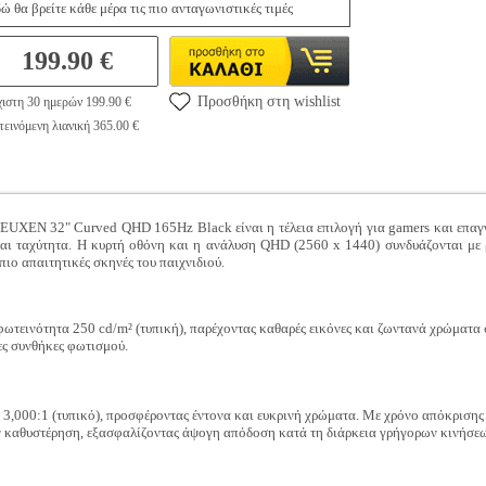
ώ θα βρείτε κάθε μέρα τις πιο ανταγωνιστικές τιμές
199.90 €
Προσθήκη στη wishlist
ιστη 30 ημερών 199.90 €
εινόμενη λιανική 365.00 €
EN 32" Curved QHD 165Hz Black είναι η τέλεια επιλογή για gamers και επαγγελ
και ταχύτητα. Η κυρτή οθόνη και η ανάλυση QHD (2560 x 1440) συνδυάζονται μ
πιο απαιτητικές σκηνές του παιχνιδιού.
φωτεινότητα 250 cd/m² (τυπική), παρέχοντας καθαρές εικόνες και ζωντανά χρώματα 
ρες συνθήκες φωτισμού.
ς 3,000:1 (τυπικό), προσφέροντας έντονα και ευκρινή χρώματα. Με χρόνο απόκριση
ην καθυστέρηση, εξασφαλίζοντας άψογη απόδοση κατά τη διάρκεια γρήγορων κινήσεω