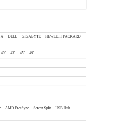
UA
DELL
GIGABYTE
HEWLETT PACKARD
40''
43''
45''
49''
e
AMD FreeSync
Screen Split
USB Hub