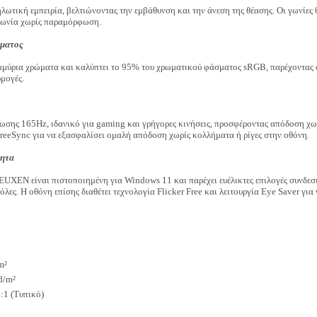
ωτική εμπειρία, βελτιώνοντας την εμβάθυνση και την άνεση της θέασης. Οι γωνίες θέ
γωνία χωρίς παραμόρφωση.
ματος
ομμύρια χρώματα και καλύπτει το 95% του χρωματικού φάσματος sRGB, παρέχοντας 
ρμογές.
έωσης 165Hz, ιδανικό για gaming και γρήγορες κινήσεις, προσφέροντας απόδοση χω
FreeSync για να εξασφαλίσει ομαλή απόδοση χωρίς κολλήματα ή ρίγες στην οθόνη.
τητα
N είναι πιστοποιημένη για Windows 11 και παρέχει ευέλικτες επιλογές συνδεσιμ
λες. Η οθόνη επίσης διαθέτει τεχνολογία Flicker Free και λειτουργία Eye Saver για 
m²
d/m²
:1 (Τυπικό)