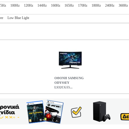
75Hz
100Hz
120Hz
144Hz
160Hz
165Hz
170Hz
180Hz
240Hz
360Hz
ree
Low Blue Light
ΟΘΟΝΗ SAMSUNG
ODYSSEY
LS32CG55...
2CG554EUXEN 32'' VA CURVED QHD 165HZ BLACK
PER.24
G στην κατηγορία ΟΘΟΝΗ Η οθόνη Samsung Odyssey LS32CG554
ατίες που αναζητούν μια εξαιρετική εμπειρία θέασης με κορυφαία ποιό
νται με ρυθμό ανανέωσης 165Hz, προσφέροντας ομαλές εικόνες χωρίς
εων και Φωτεινότητα Η οθόνη έχει λόγο διαστάσεων 16:9 και φωτεινό
εριβάλλον. Η φωτεινότητα (ελάχιστη) φτάνει τα 200 cd/m², ιδανική γ
τικό λόγο αντίθεσης 3, 000:1 (τυπικό), προσφέροντας έντονα και ευ