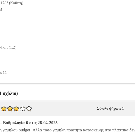
 178° (Καθέτη)
7M
Port (1.2)
s 11
 σχόλιο)
Σύνολο ψήφων: 1
αθμολογία 6 στις 26-04-2025
νη χαμηλου budget .Αλλα τοσο χαμηλη ποιοτητα κατασκευης στα πλαστικα δεν 