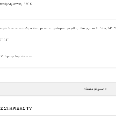
εινόμενη λιανική 18.90 €
λεοράσεων με επίπεδη οθόνη, με υποστηριζόμενο μέγεθος οθόνης από 10" έως 24". 
"-24".
 TV συμπεριλαμβάνονται.
Σύνολο ψήφων: 0
ΕΙΣ ΣΤΗΡΙΞΗΣ TV