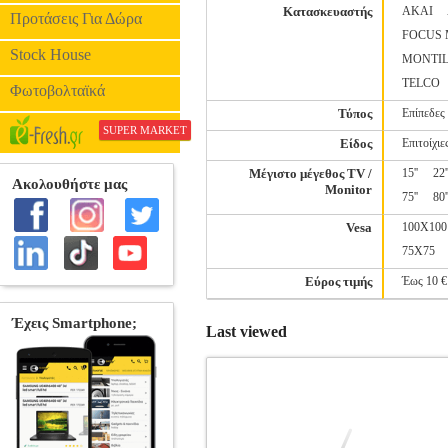
Κατασκευαστής
AKAI
Προτάσεις Για Δώρα
FOCUS
Stock House
MONTIL
TELCO
Φωτοβολταϊκά
Τύπος
Επίπεδες
SUPER MARKET
Είδος
Επιτοίχιε
Μέγιστο μέγεθος TV /
15''
22'
Monitor
75''
80'
Vesa
100X100
75X75
Εύρος τιμής
Έως 10 €
Last viewed