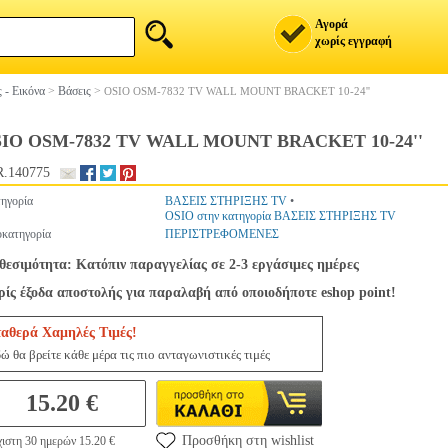
Αγορά
χωρίς εγγραφή
 - Εικόνα
>
Βάσεις
>
OSIO OSM-7832 TV WALL MOUNT BRACKET 10-24''
IO OSM-7832 TV WALL MOUNT BRACKET 10-24''
.140775
ηγορία
ΒΑΣΕΙΣ ΣΤΗΡΙΞΗΣ TV
•
OSIO στην κατηγορία ΒΑΣΕΙΣ ΣΤΗΡΙΞΗΣ TV
κατηγορία
ΠΕΡΙΣΤΡΕΦΟΜΕΝΕΣ
θεσιμότητα: Κατόπιν παραγγελίας σε 2-3 εργάσιμες ημέρες
ίς έξοδα αποστολής για παραλαβή από οποιοδήποτε eshop point!
ταθερά Χαμηλές Τιμές!
ώ θα βρείτε κάθε μέρα τις πιο ανταγωνιστικές τιμές
15.20 €
Προσθήκη στη wishlist
ιστη 30 ημερών 15.20 €