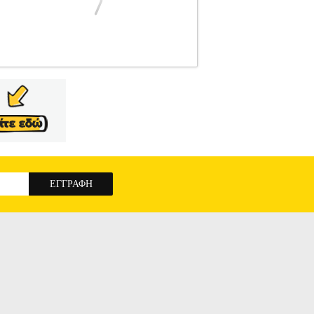
ΤΗΡΙΞΗΣ TV
Κατηγορία: ΒΑΣΕΙΣ ΣΤΗΡΙΞΗΣ
δη οθόνη, με υποστηριζόμενο μέγεθος οθόνης
Από 10"-24".• Ωφέλιμο φορτίο: 10Kg.• Γωνία
0.
OSIO OSM-7832 TV WALL MOUNT