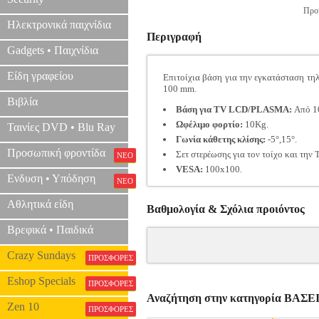
Προτ
Ηλεκτρονικά παιχνίδια
Περιγραφή
Gadgets • Παιχνίδια
Είδη γραφείου
Επιτοίχια βάση για την εγκατάσταση τη
100 mm.
Βιβλία
Βάση για TV LCD/PLASMA:
Από 10
Ωφέλιμο φορτίο:
10Kg.
Ταινίες DVD • Blu Ray
Γωνία κάθετης κλίσης:
-5°,15°.
Προσωπική φροντίδα
Σετ στερέωσης για τον τοίχο και την
ΝΕΟ
VESA:
100x100.
Ενδυση • Υπόδηση
ΝΕΟ
Αθλητικά είδη
Βαθμολογία & Σχόλια προιόντος
Βρεφικά • Παιδικά
Crazy Sundays
ΠΡΟΣΦΟΡΕΣ
Eshop Specials
ΠΡΟΣΦΟΡΕΣ
Αναζήτηση στην κατηγορία ΒΑΣ
Zen 10
ΠΡΟΣΦΟΡΕΣ