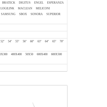
BRATECK
DIGITUS
ENGEL
ESPERANZA
LOGILINK
MACLEAN
MELICONI
SAMSUNG
SBOX
SONORA
SUPERIOR
52''
54''
55''
56''
60''
63''
64''
65''
70''
0X300
400X400
50X50
600X400
600X500