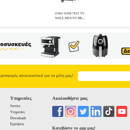
OSIO OSM-7832 TV
WALL MOUNT BR...
RACKET 10-24''
PER.140775
PER.140775
OSIO
OSIO
ΒΑΣΕΙΣ Σ
ΞΗΣ TV Επιτοίχια βάση για την εγκατάσταση τηλεοράσεων με επίπε
 πρότυπα VESA έως και 100 x 100 mm. • Βάση για TV LCD/PLASMA: 
ερέωσης για τον τοίχο και την TV συμπεριλαμβάνονται.• VESA: 100x10
BRACKET 10-24''
15.20
προσφορές αποκλειστικά για τα μέλη μας!
Υπηρεσίες
Ακολουθήστε μας
Service
Υπηρεσίες
Downloads
Εγγυήσεις
Κατεβάστε το app μας!