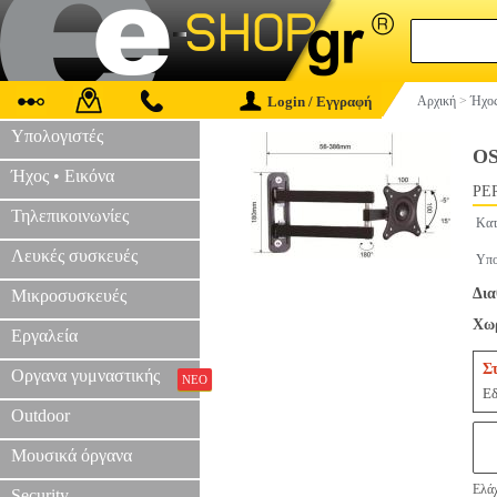
Login / Εγγραφή
Αρχική
>
Ήχος
Υπολογιστές
OS
Ήχος • Εικόνα
PER
Τηλεπικοινωνίες
Κατ
Λευκές συσκευές
Υπο
Δια
Μικροσυσκευές
Χωρ
Εργαλεία
Σ
Οργανα γυμναστικής
ΝΕΟ
Εδ
Outdoor
Μουσικά όργανα
Ελάχ
Security