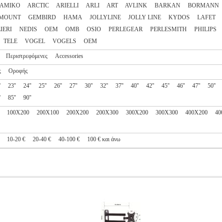
AMIKO
ARCTIC
ARIELLI
ARLI
ART
AVLINK
BARKAN
BORMANN
 MOUNT
GEMBIRD
HAMA
JOLLYLINE
JOLLY LINE
KYDOS
LAFET
IERI
NEDIS
OEM
OMB
OSIO
PERLEGEAR
PERLESMITH
PHILIPS
TELE
VOGEL
VOGELS
ΟΕΜ
Περιστρεφόμενες
Accessories
ς
Οροφής
'
23''
24''
25''
26''
27''
30''
32''
37''
40''
42''
45''
46''
47''
50''
'
85''
90''
100X200
200X100
200X200
200X300
300X200
300X300
400X200
40
10-20 €
20-40 €
40-100 €
100 € και άνω