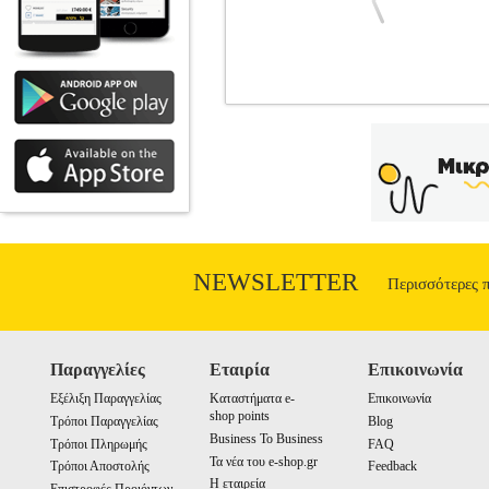
OSIO OSM-7832 TV WALL MOUNT B
TV •OSIO στην κατηγορία ΒΑΣΕΙΣ ΣΤΗΡΙ
από 10" έως 24". Υποστηρίζει όλα τα
κάθετης κλίσης: -5°, 15°.• Σετ στ
NEWSLETTER
Περισσότερες 
Παραγγελίες
Εταιρία
Επικοινωνία
Εξέλιξη Παραγγελίας
Καταστήματα e-
Επικοινωνία
shop points
Τρόποι Παραγγελίας
Blog
Business To Business
Τρόποι Πληρωμής
FAQ
Τα νέα του e-shop.gr
Τρόποι Αποστολής
Feedback
Η εταιρεία