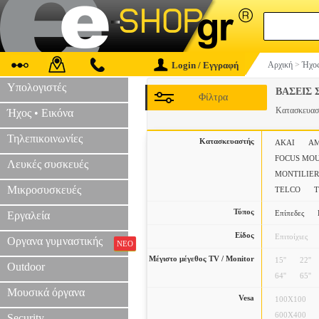
Login / Εγγραφή
Αρχική
>
Ήχος
Υπολογιστές
ΒΑΣΕΙΣ 
Φίλτρα
Κατασκευα
Ήχος • Εικόνα
Τηλεπικοινωνίες
Κατασκευαστής
AKAI
A
FOCUS MO
Λευκές συσκευές
MONTILIER
Μικροσυσκευές
TELCO
T
Τύπος
Επίπεδες
Εργαλεία
Είδος
Επιτοίχιες
Οργανα γυμναστικής
ΝΕΟ
Μέγιστο μέγεθος TV / Monitor
15''
22''
Outdoor
64''
65''
Μουσικά όργανα
Vesa
100X100
600X400
Security