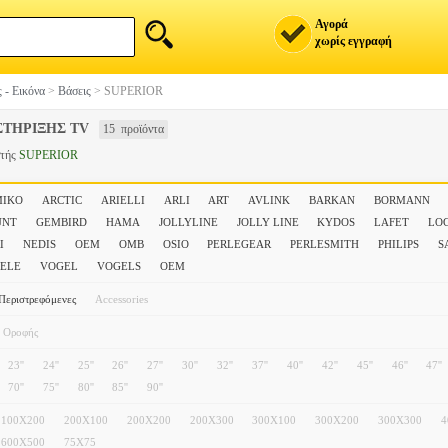
Αγορά
χωρίς εγγραφή
 - Εικόνα
>
Βάσεις
>
SUPERIOR
ΣΤΗΡΙΞΗΣ TV
15 προϊόντα
στής
SUPERIOR
MIKO
ARCTIC
ARIELLI
ARLI
ART
AVLINK
BARKAN
BORMANN
UNT
GEMBIRD
HAMA
JOLLYLINE
JOLLY LINE
KYDOS
LAFET
LO
I
NEDIS
OEM
OMB
OSIO
PERLEGEAR
PERLESMITH
PHILIPS
S
ELE
VOGEL
VOGELS
ΟΕΜ
Περιστρεφόμενες
Accessories
Οροφής
23''
24''
25''
26''
27''
30''
32''
37''
40''
42''
45''
46''
47''
70''
75''
80''
85''
90''
100X200
200X100
200X200
200X300
300X100
300X200
300X300
4
600X500
75X75