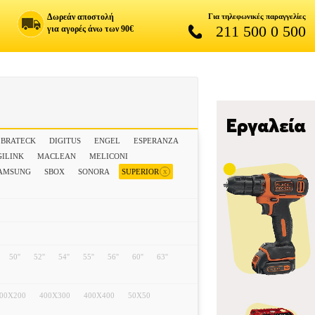
Δωρεάν αποστολή
Για τηλεφωνικές παραγγελίες
211 500 0 500
για αγορές άνω των 90€
BRATECK
DIGITUS
ENGEL
ESPERANZA
GILINK
MACLEAN
MELICONI
x
AMSUNG
SBOX
SONORA
SUPERIOR
50''
52''
54''
55''
56''
60''
63''
00X200
400X300
400X400
50X50