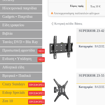
Εύρος τιμής
Έως 10 €
Ηλεκτρονικά παιχνίδια
Απενεργοποίηση πολλαπλών φίλτρων
Gadgets • Παιχνίδια
Κεντρική σελίδα: Βάσεις
Είδη γραφείου
SUPERIOR 23-4
Βιβλία
Ταινίες DVD • Blu Ray
Κατηγορία:
ΒΑΣΕΙΣ
Προσωπική φροντίδα
ΝΕΟ
Ενδυση • Υπόδηση
ΝΕΟ
Αθλητικά είδη
Βρεφικά • Παιδικά
SUPERIOR 23-5
Crazy Sundays
ΠΡΟΣΦΟΡΕΣ
Κατηγορία:
ΒΑΣΕΙΣ
Eshop Specials
ΠΡΟΣΦΟΡΕΣ
Zen 10
ΠΡΟΣΦΟΡΕΣ