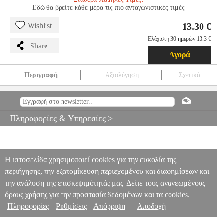
Εδώ θα βρείτε κάθε μέρα τις πιο ανταγωνιστικές τιμές
13.30 €
Wishlist
Ελάχιστη 30 ημερών 13.3 €
Share
Αγορά
Περιγραφή
Αξιολόγηση
Σχετικά
OSIO OSM-68 TV WALL MOUNT BRACKET 10-40'
PER.140738
PER.140738
OSIO
OSIO
ΒΑΣΕΙΣ ΣΤΗΡΙΞΗΣ TV
OSIO OSM-68
TV WALL MOUNT BRACKET 10-40'
Πληροφορίες & Υπηρεσίες >
13.30
Η ιστοσελίδα χρησιμοποιεί cookies για την ευκολία της
περιήγησης, την εξατομίκευση περιεχομένου και διαφημίσεων και
την ανάλυση της επισκεψιμότητάς μας. Δείτε τους ανανεωμένους
όρους χρήσης για την προστασία δεδομένων και τα cookies.
Πληροφορίες
Ρυθμίσεις
Απόρριψη
Αποδοχή