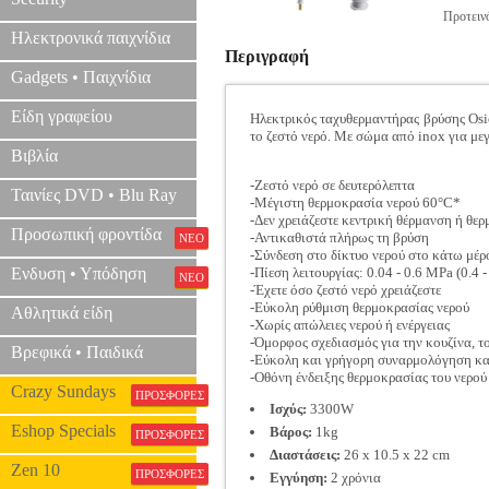
Προτεινό
Ηλεκτρονικά παιχνίδια
Περιγραφή
Gadgets • Παιχνίδια
Είδη γραφείου
Ηλεκτρικός ταχυθερμαντήρας βρύσης Osio
το ζεστό νερό. Με σώμα από inox για με
Βιβλία
-Ζεστό νερό σε δευτερόλεπτα
Ταινίες DVD • Blu Ray
-Μέγιστη θερμοκρασία νερού 60°C*
-Δεν χρειάζεστε κεντρική θέρμανση ή θε
Προσωπική φροντίδα
-Αντικαθιστά πλήρως τη βρύση
ΝΕΟ
-Σύνδεση στο δίκτυο νερού στο κάτω μέρ
Ενδυση • Υπόδηση
-Πίεση λειτουργίας: 0.04 - 0.6 MPa (0.4 -
ΝΕΟ
-Έχετε όσο ζεστό νερό χρειάζεστε
-Εύκολη ρύθμιση θερμοκρασίας νερού
Αθλητικά είδη
-Χωρίς απώλειες νερού ή ενέργειας
-Όμορφος σχεδιασμός για την κουζίνα, το
Βρεφικά • Παιδικά
-Εύκολη και γρήγορη συναρμολόγηση κα
-Οθόνη ένδειξης θερμοκρασίας του νερού
Crazy Sundays
ΠΡΟΣΦΟΡΕΣ
Ισχύς:
3300W
Eshop Specials
Βάρος:
1kg
ΠΡΟΣΦΟΡΕΣ
Διαστάσεις:
26 x 10.5 x 22 cm
Zen 10
ΠΡΟΣΦΟΡΕΣ
Εγγύηση:
2 χρόνια