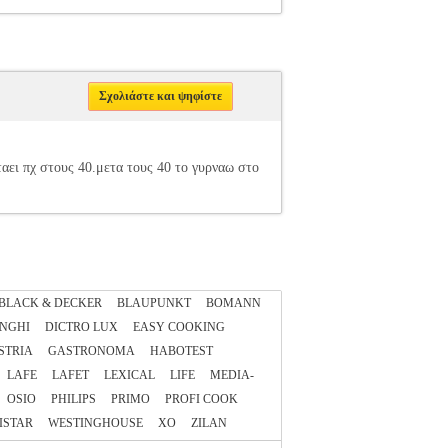
Σχολιάστε και ψηφίστε
αει πχ στους 40.μετα τους 40 το γυρναω στο
BLACK & DECKER
BLAUPUNKT
BOMANN
NGHI
DICTRO LUX
EASY COOKING
STRIA
GASTRONOMA
HABOTEST
LAFE
LAFET
LEXICAL
LIFE
MEDIA-
OSIO
PHILIPS
PRIMO
PROFI COOK
ISTAR
WESTINGHOUSE
XO
ZILAN