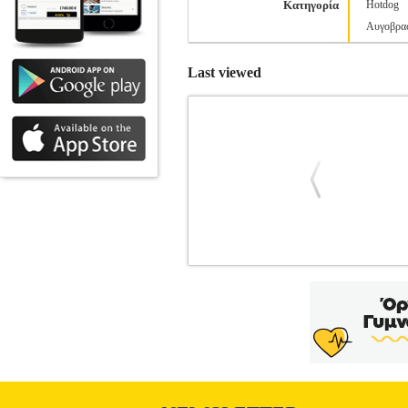
Κατηγορία
Hotdog
Αυγοβρα
Last viewed
OSIO OHF-2020D ΤΑΧΥΘΕΡΜΑ
Κατηγορία: ΕΙΔΙΚΕΣ ΜΙΚΡΟΣΥΣΚΕΥΕΣ 
με οθόνη ένδειξης θερμοκρασίας νερού
μεγαλύτερη αντοχή στο χρόνο και ακόμ
κεντρική θέρμανση ή θερμοσίφωνα -Αντι
bar) -Έχετε όσο ζεστό νερό χρειάζεστε
μπάνιο, το εξοχικό -Εύκολη και γρήγορ
26 x 10.5 x 22 cm•