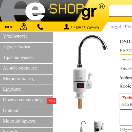
Login / Εγγραφή
Αρχική
>
Ηλεκ
Υπολογιστές
OSI
Ήχος • Εικόνα
HAP.7
Τηλεπικοινωνίες
Κατηγο
Λευκές συσκευές
Υποκατ
Διαθεσ
Μικροσυσκευές
Χωρίς 
Εργαλεία
Σταθ
Οργανα γυμναστικής
ΝΕΟ
Εδώ θα
Outdoor
Μουσικά όργανα
Ελάχιστ
Security