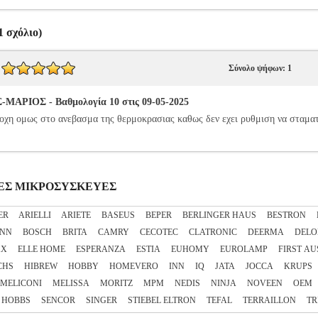
 σχόλιο)
Σύνολο ψήφων: 1
ΑΡΙΟΣ - Βαθμολογία 10 στις 09-05-2025
οχη ομως στο ανεβασμα της θερμοκρασιας καθως δεν εχει ρυθμιση να σταματ
ΔΙΚΕΣ ΜΙΚΡΟΣΥΣΚΕΥΕΣ
ER
ARIELLI
ARIETE
BASEUS
BEPER
BERLINGER HAUS
BESTRON
NN
BOSCH
BRITA
CAMRY
CECOTEC
CLATRONIC
DEERMA
DELO
XX
ELLE HOME
ESPERANZA
ESTIA
EUHOMY
EUROLAMP
FIRST AU
CHS
HIBREW
HOBBY
HOMEVERO
INN
IQ
JATA
JOCCA
KRUPS
MELICONI
MELISSA
MORITZ
MPM
NEDIS
NINJA
NOVEEN
OEM
 HOBBS
SENCOR
SINGER
STIEBEL ELTRON
TEFAL
TERRAILLON
TR