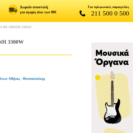
Δωρεάν αποστολή
Για τηλεφωνικές παραγγελίες
211 500 0 500
για αγορές άνω των 90€
Η ΜΕ ΟΘΟΝΗ 3300W
ΝΗ 3300W
άτων Αθήνας - Θεσσαλονίκης