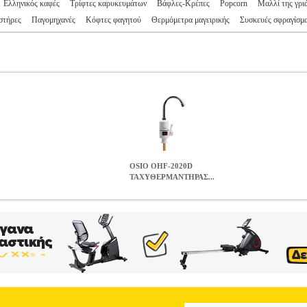
Ελληνικός καφές
Τρίφτες καρυκευμάτων
Βάφλες-Κρέπες
Popcorn
Μαλλί της γρι
στήρες
Παγομηχανές
Κόφτες φαγητού
Θερμόμετρα μαγειρικής
Συσκευές σφραγίσμ
OSIO OHF-2020D
ΤΑΧΥΘΕΡΜΑΝΤΗΡΑΣ...
ΝΤΗΡΑΣ ΒΡΥΣΗ ΜΕ ΟΘΟΝΗ 3300W
HAP.709316
HAP.709316
O
•OSIO στην κατηγορία ΕΙΔΙΚΕΣ ΜΙΚΡΟΣΥΣΚΕΥΕΣ Ηλεκτρικός τα
 ιδανικός για εξοχικά αλλά και όπου θέλετε να εξοικονομήσετε ενέργ
α πιο όμορφη κουζίνα ή μπάνιο. -Ζεστό νερό σε δευτερόλεπτα -Μέγι
καθιστά πλήρως τη βρύση -Σύνδεση στο δίκτυο νερού στο κάτω μέρος 
 -Εύκολη ρύθμιση θερμοκρασίας νερού -Χωρίς απώλειες νερού ή ενέργ
η συναρμολόγηση και τοποθέτηση -Οθόνη ένδειξης θερμοκρασίας του 
 Εγγύηση: 2 χρόνια
OSIO OHF-2020D ΤΑΧΥΘΕΡΜΑΝΤΗΡΑΣ ΒΡΥ
43.00