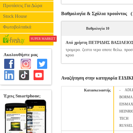
Προτάσεις Για Δώρα
Βαθμολογία & Σχόλια προιόντος (1
Stock House
Φωτοβολταϊκά
Βαθμολογία 10
SUPER MARKET
Από χρήστη ΠΕΤΡΙΔΗΣ ΒΑΣΙΛΕΙΟΣ-Μ
τρομερο. ζεστο νερο οποτε θελω. προσ
κρυο
Αναζήτηση στην κατηγορία ΕΙ
Κατασκευαστής
-
ADL
BORMA
EISMA
HEINRI
TECH
RUSSEL