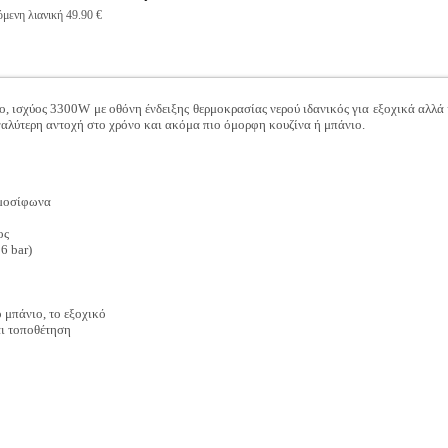
μενη λιανική 49.90 €
, ισχύος 3300W με οθόνη ένδειξης θερμοκρασίας νερού ιδανικός για εξοχικά αλλά 
γαλύτερη αντοχή στο χρόνο και ακόμα πιο όμορφη κουζίνα ή μπάνιο.
ρμοσίφωνα
ος
 6 bar)
 μπάνιο, το εξοχικό
ι τοποθέτηση