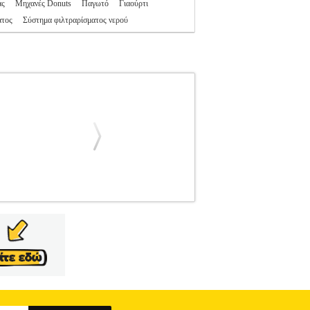
άς
Μηχανές Donuts
Παγωτό
Γιαούρτι
ατος
Σύστημα φιλτραρίσματος νερού
SIO
OSIO
ΕΙΔΙΚΕΣ ΜΙΚΡΟΣΥΣΚΕΥΕΣ
χυθερμαντήρας βρύσης Osio, ισχύος 3300W
εια από το ζεστό νερό. Με σώμα από inox για
στη θερμοκρασία νερού 60°C* -Δεν χρειάζεστε
-Πίεση λειτουργίας: 0.04 - 0.6 MPa (0.4 - 6
ειας -Όμορφος σχεδιασμός για την κουζίνα, το
νερού• Ισχύς: 3300W• Βάρος: 1kg• Διαστάσεις:
ΣΗ ΜΕ ΟΘΟΝΗ 3300W