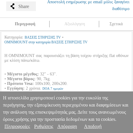
Αποστολή ενημέρωσης με email μόλις ξαναγίνει
Share
διαθέσιμο
Περιγραφή
Αξιολόγηση
Σχετικά
Κατηγορία:
•
ΒΑΣΕΙΣ ΣΤΗΡΙΞΗΣ TV
OMNIMOUNT στην κατηγορία ΒΑΣΕΙΣ ΣΤΗΡΙΞΗΣ TV
Η OMNIMOUNT σας παρουσιάζει τη βάση τοίχου στήριξης flat οθόνων
με κλίση πάνω/κάτω.
•
Μέγιστο μέγεθος:
32" - 63".
•
Μέγιστο βάρος:
90, 7kg.
•
Πρότυπο Vesa:
100x100, 200x200.
•
Εγγύηση:
2 χρόνια.
DOA 7 ημερών
Η ιστοσελίδα χρησιμοποιεί cookies για την ευκολία της
OMNIMOUNT U3T LARGE/X-LARGE UNIVERSAL FLAT
PANEL TILT MOUNT LCD/PLASMA SILVER
PER.503592
περιήγησης, την εξατομίκευση περιεχομένου και διαφημίσεων και
PER.503592
OMNIMOUNT
OMNIMOUNT
ΒΑΣΕΙΣ ΣΤΗΡΙΞΗΣ
Πληροφορίες & Υπηρεσίες >
την ανάλυση της επισκεψιμότητάς μας. Δείτε τους ανανεωμένους
TV
Κατηγορία: ΒΑΣΕΙΣ ΣΤΗΡΙΞΗΣ TV
όρους χρήσης για την προστασία δεδομένων και τα cookies.
•OMNIMOUNT στην κατηγορία ΒΑΣΕΙΣ ΣΤΗΡΙΞΗΣ TV Η
OMNIMOUNT σας παρουσιάζει τη βάση τοίχου στήριξης flat
Πληροφορίες
Ρυθμίσεις
Απόρριψη
Αποδοχή
οθόνων με κλίση πάνω/κάτω. • Μέγιστο μέγεθος: 32" - 63". •