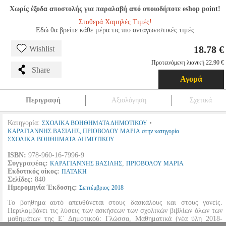
Χωρίς έξοδα αποστολής για παραλαβή από οποιοδήποτε eshop point!
Σταθερά Χαμηλές Τιμές!
Εδώ θα βρείτε κάθε μέρα τις πιο ανταγωνιστικές τιμές
18.78 €
Wishlist
Προτεινόμενη λιανική 22.90 €
Share
Αγορά
Περιγραφή
Αξιολόγηση
Σχετικά
Κατηγορία:
•
ΣΧΟΛΙΚΑ ΒΟΗΘΗΜΑΤΑ ΔΗΜΟΤΙΚΟΥ
ΚΑΡΑΓΙΑΝΝΗΣ ΒΑΣΙΛΗΣ, ΠΡΙΟΒΟΛΟΥ ΜΑΡΙΑ στην κατηγορία
ΣΧΟΛΙΚΑ ΒΟΗΘΗΜΑΤΑ ΔΗΜΟΤΙΚΟΥ
ISBN:
978-960-16-7996-9
Συγγραφέας:
,
ΚΑΡΑΓΙΑΝΝΗΣ ΒΑΣΙΛΗΣ
ΠΡΙΟΒΟΛΟΥ ΜΑΡΙΑ
Εκδοτικός οίκος:
ΠΑΤΑΚΗ
Σελίδες:
840
Ημερομηνία Έκδοσης:
Σεπτέμβριος
2018
Το βοήθημα αυτό απευθύνεται στους δασκάλους και στους γονείς.
Περιλαμβάνει τις λύσεις των ασκήσεων των σχολικών βιβλίων όλων των
μαθημάτων της Ε΄ Δημοτικού: Γλώσσα, Μαθηματικά (νέα ύλη 2018-