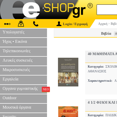
Login / Εγγραφή
Αρχική
>
Βιβλ
Υπολογιστές
Βιβλία
4
Ήχος • Εικόνα
Τηλεπικοινωνίες
40 ΜΑΘΗΜΑΤΑ 
Λευκές συσκευές
Κατηγορία:
ΣΧΟΛΙΚ
Μικροσυσκευές
ΑΘΑΝΑΣΙΟΣ
Εργαλεία
Χαρακτηριστικά:
ΑΡ
Οργανα γυμναστικής
ΝΕΟ
Outdoor
4 1/2 ΦΙΛΟΙ Κ
Μουσικά όργανα
Κατηγορία:
ΠΑΙΔΙ
Security