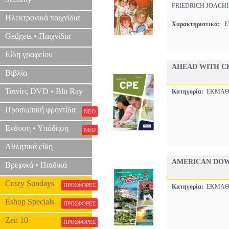
FRIEDRICH JOACH
Ηλεκτρονικά παιχνίδια
Χαρακτηριστικά:
ΕΤ
Gadgets • Παιχνίδια
Είδη γραφείου
AHEAD WITH CP
Βιβλία
Ταινίες DVD • Blu Ray
Κατηγορία:
ΕΚΜΑΘ
Προσωπική φροντίδα
ΝΕΟ
Ενδυση • Υπόδηση
ΝΕΟ
Αθλητικά είδη
AMERICAN DOW
Βρεφικά • Παιδικά
Crazy Sundays
ΠΡΟΣΦΟΡΕΣ
Κατηγορία:
ΕΚΜΑΘ
Eshop Specials
ΠΡΟΣΦΟΡΕΣ
Zen 10
ΠΡΟΣΦΟΡΕΣ