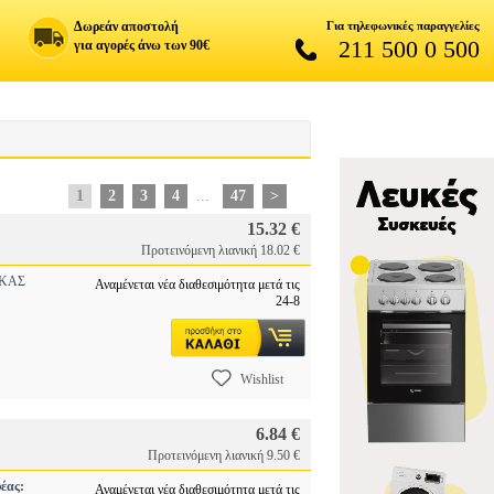
Δωρεάν αποστολή
Για τηλεφωνικές παραγγελίες
211 500 0 500
για αγορές άνω των 90€
1
2
3
4
...
47
>
15.32 €
Προτεινόμενη λιανική 18.02 €
ΚΑΣ
Αναμένεται νέα διαθεσιμότητα μετά τις
24-8
Wishlist
6.84 €
Προτεινόμενη λιανική 9.50 €
έας:
Αναμένεται νέα διαθεσιμότητα μετά τις