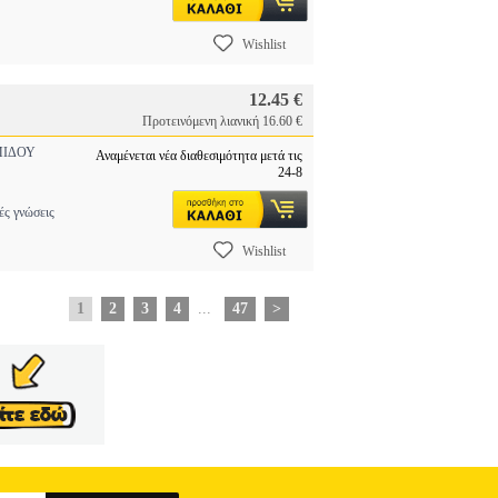
Wishlist
12.45 €
Προτεινόμενη λιανική 16.60 €
ΙΔΟΥ
Αναμένεται νέα διαθεσιμότητα μετά τις
24-8
ς γνώσεις
Wishlist
1
2
3
4
...
47
>