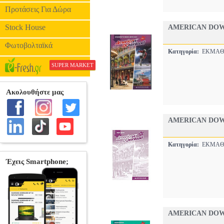
Προτάσεις Για Δώρα
Stock House
AMERICAN DOW
Φωτοβολταϊκά
Κατηγορία:
ΕΚΜΑΘ
SUPER MARKET
AMERICAN DOW
Κατηγορία:
ΕΚΜΑΘ
AMERICAN DO