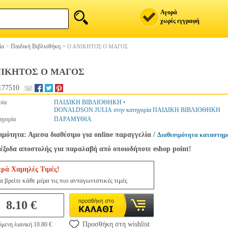
Αγορά
χωρίς εγγραφή
ία
>
Παιδική Βιβλιοθήκη
>
Ο ΑΝΙΚΗΤΟΣ Ο ΜΑΓΟΣ
ΝΙΚΗΤΟΣ Ο ΜΑΓΟΣ
177510
ρία
ΠΑΙΔΙΚΗ ΒΙΒΛΙΟΘΗΚΗ
•
DONALDSON JULIA στην κατηγορία ΠΑΙΔΙΚΗ ΒΙΒΛΙΟΘΗΚΗ
ηγορία
ΠΑΡΑΜΥΘΙΑ
ιμότητα: Αμεσα διαθέσιμο για online παραγγελία
/
Διαθεσιμότητα καταστημ
έξοδα αποστολής για παραλαβή από οποιοδήποτε eshop point!
ερά Χαμηλές Τιμές!
 βρείτε κάθε μέρα τις πιο ανταγωνιστικές τιμές
8.10 €
Προσθήκη στη wishlist
μενη λιανική 10.80 €