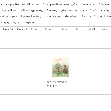
υμπεριφοράς Και Συναισθημάτων
Αγαπημένα Κινούμενα Σχέδια
Παραμύθια
Κλασικά 
ς Παραμυθιών
Βιβλία Ζωγραφικής
Χειροτεχνίες-Κατασκευές
Βιβλία Με Αυτοκόλλητ
ραστηριοτήτων
Πρώτες Γνώσεις
Εκπαιδευτικά
Μυθολογία
Για Πολύ Μικρά Παιδιά
Ποίηση
Τέχνες
Διάφορα
Ετών 3+
Ετών 4+
Ετών 5+
Ετών 6+
Ετών 7+
Ετών 8+
Ετών 9+
Ετών 10
Ο ΑΝΙΚΗΤΟΣ Ο
ΜΑΓΟΣ
10
BKS.0177510
DONALDSON JULIA
DONALDSON JULIA
ΠΑ
 στην κατηγορία ΠΑΙΔΙΚΗ ΒΙΒΛΙΟΘΗΚΗ ISBN: 978-960-16-7
ιαστάσεις: 29Χ24 Ημερομηνία Έκδοσης: Ιανουάριος 2018 Σπίτι γυρνο
ή φωνή «Είμαι Ο ΑΝΙΚΗΤΟΣ Ο ΜΑΓΟΣ, είμαι γερός και δυνατός σαν 