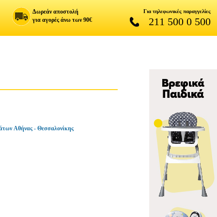
Δωρεάν αποστολή
Για τηλεφωνικές παραγγελίες
211 500 0 500
για αγορές άνω των 90€
άτων Αθήνας - Θεσσαλονίκης