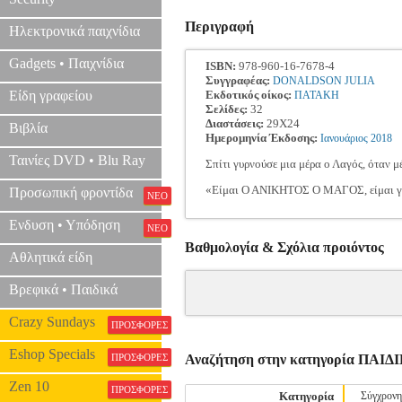
Περιγραφή
Ηλεκτρονικά παιχνίδια
Gadgets • Παιχνίδια
ISBN:
978-960-16-7678-4
Συγγραφέας:
DONALDSON JULIA
Είδη γραφείου
Εκδοτικός οίκος:
ΠΑΤΑΚΗ
Σελίδες:
32
Διαστάσεις:
29Χ24
Βιβλία
Ημερομηνία Έκδοσης:
Ιανουάριος
2018
Ταινίες DVD • Blu Ray
Σπίτι γυρνούσε μια μέρα ο Λαγός, όταν μ
«Είμαι Ο ΑΝΙΚΗΤΟΣ Ο ΜΑΓΟΣ, είμαι γερ
Προσωπική φροντίδα
ΝΕΟ
Ενδυση • Υπόδηση
ΝΕΟ
Βαθμολογία & Σχόλια προιόντος
Αθλητικά είδη
Βρεφικά • Παιδικά
Crazy Sundays
ΠΡΟΣΦΟΡΕΣ
Eshop Specials
ΠΡΟΣΦΟΡΕΣ
Αναζήτηση στην κατηγορία ΠΑ
Zen 10
ΠΡΟΣΦΟΡΕΣ
Κατηγορία
Σύγχρονη