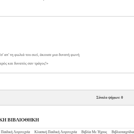
έσ' απ' τη φωλιά του εκεί, άκουσε μια δυνατή φωνή
ός και δυνατός σαν τράγος!»
Σύνολο ψήφων: 0
ΙΔΙΚΗ ΒΙΒΛΙΟΘΗΚΗ
 Παιδική Λογοτεχνία
Κλασική Παιδική Λογοτεχνία
Βιβλία Με Ήχους
Βιβλιοπαιχνίδια