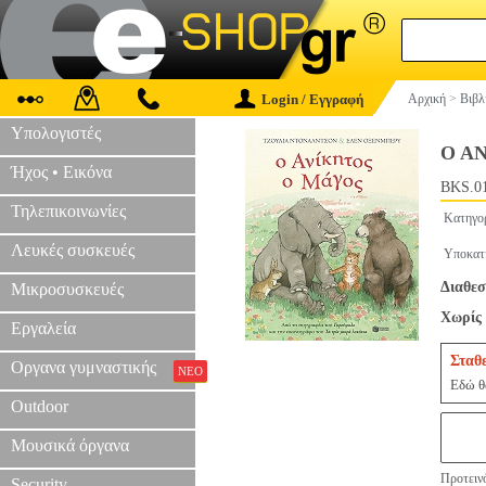
Login / Εγγραφή
Αρχική
>
Βιβλ
Υπολογιστές
Ο Α
Ήχος • Εικόνα
BKS.0
Τηλεπικοινωνίες
Κατηγο
Λευκές συσκευές
Υποκατ
Διαθεσ
Μικροσυσκευές
Χωρίς 
Εργαλεία
Σταθ
Οργανα γυμναστικής
ΝΕΟ
Εδώ θα
Outdoor
Μουσικά όργανα
Προτεινό
Security