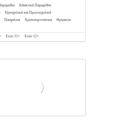
Παραμύθια
Διδακτικά Παραμύθια
α
Προσχολικά και Πρωτοσχολικά
Πασχαλινά
Χριστουγεννιάτικα
Θρησκεία
+
Ετών 11+
Ετών 12+
ΙΔΙΚΗ ΒΙΒΛΙΟΘΗΚΗ
Κατηγορία: ΠΑΙΔΙΚΗ
678-4 Συγγραφέας: DONALDSON JULIA
ύσε μια μέρα ο Λαγός, όταν μέσ' απ' τη φωλιά
τράγος!»
Ο ΑΝΙΚΗΤΟΣ Ο ΜΑΓΟΣ