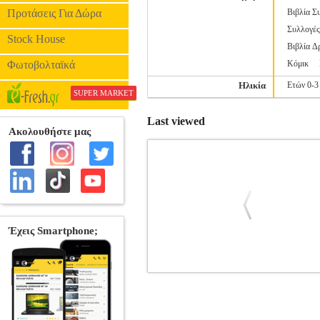
Προτάσεις Για Δώρα
Βιβλία Σ
Συλλογέ
Stock House
Βιβλία Δ
Φωτοβολταϊκά
Κόμικ
Ηλικία
Ετών 0-3
SUPER MARKET
Last viewed
Ο ΑΝΙΚΗΤΟΣ Ο ΜΑΓΟΣ
BKS.01775
ΒΙΒΛΙΟΘΗΚΗ •DONALDSON JULIA
Εκδοτικός οίκος: ΠΑΤΑΚΗ Σελίδες: 32 Δ
του εκεί, άκουσε μια δυνατ