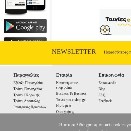
NEWSLETTER
Περισσότερες 
Παραγγελίες
Εταιρία
Επικοινωνία
Εξέλιξη Παραγγελίας
Καταστήματα e-
Επικοινωνία
shop points
Τρόποι Παραγγελίας
Blog
Business To Business
Τρόποι Πληρωμής
FAQ
Τα νέα του e-shop.gr
Τρόποι Αποστολής
Feedback
Η εταιρεία
Επιστροφές Προιόντων
Οροι χρήσης
Cookies
Η ιστοσελίδα χρησιμοποιεί cookies γι