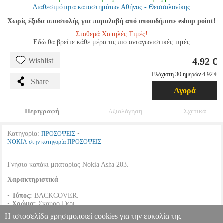
Διαθεσιμότητα καταστημάτων Αθήνας - Θεσσαλονίκης
Χωρίς έξοδα αποστολής για παραλαβή από οποιοδήποτε eshop point!
Σταθερά Χαμηλές Τιμές!
Εδώ θα βρείτε κάθε μέρα τις πιο ανταγωνιστικές τιμές
4.92 €
Wishlist
Ελάχιστη 30 ημερών 4.92 €
Share
Αγορά
Περιγραφή
Αξιολόγηση
Σχετικά
Κατηγορία:
•
ΠΡΟΣΟΨΕΙΣ
NOKIA στην κατηγορία ΠΡΟΣΟΨΕΙΣ
Γνήσιο καπάκι μπαταρίας Νοkia Asha 203.
Χαρακτηριστικά
•
Τύπος:
BACKCOVER.
•
Χρώμα:
Σκούρο Γκρι.
•
Συμβατότητα :
Nokia Asha 203.
Η ιστοσελίδα χρησιμοποιεί cookies για την ευκολία της
•
Συσκευασία:
Bulk.