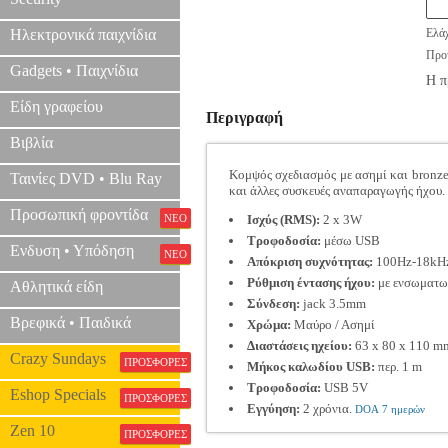
Ηλεκτρονικά παιχνίδια
Ελάχ
Προτ
Gadgets • Παιχνίδια
Η π
Είδη γραφείου
Περιγραφή
Βιβλία
Κομψός σχεδιασμός με ασημί και bronze 
Ταινίες DVD • Blu Ray
και άλλες συσκευές αναπαραγωγής ήχου. 
Προσωπική φροντίδα
ΝΕΟ
Ισχύς (RMS):
2 x 3W
Τροφοδοσία:
μέσω USB
Ενδυση • Υπόδηση
ΝΕΟ
Απόκριση συχνότητας:
100Hz-18kH
Ρύθμιση έντασης ήχου:
με ενσωματω
Αθλητικά είδη
Σύνδεση:
jack 3.5mm
Βρεφικά • Παιδικά
Χρώμα:
Μαύρο / Ασημί
Διαστάσεις ηχείου:
63 x 80 x 110 m
Crazy Sundays
ΠΡΟΣΦΟΡΕΣ
Μήκος καλωδίου USB:
περ. 1 m
Τροφοδοσία:
USB 5V
Eshop Specials
ΠΡΟΣΦΟΡΕΣ
Εγγύηση:
2 χρόνια.
DOA 7 ημερών
Zen 10
ΠΡΟΣΦΟΡΕΣ