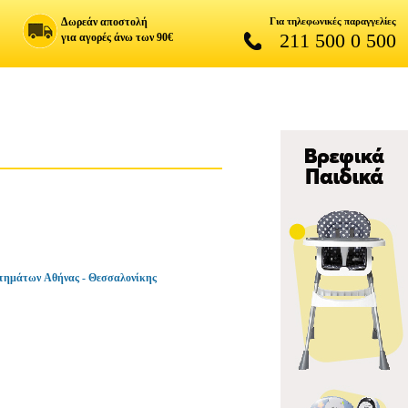
Δωρεάν αποστολή
Για τηλεφωνικές παραγγελίες
211 500 0 500
για αγορές άνω των 90€
τημάτων Αθήνας - Θεσσαλονίκης