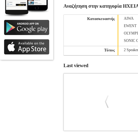
Αναζήτηση στην κατηγορία ΗΧΕΙ
Κατασκευαστής
AIWA
EWENT
OLYMP
SONIC 
Τύπος
2 Speake
Last viewed
NOD SIDEFX 2.0 STEREO SPEA