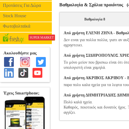
Βαθμολογία & Σχόλια προιόντος (4
Προτάσεις Για Δώρα
Stock House
Βαθμολογία 8
Φωτοβολταϊκά
Από χρήστη ΕΛΕΝΗ ΖΗΝΑ - Βαθμολογ
SUPER MARKET
Δεν ειναι για πολλα πολλα, γιατι αν αυ
αχρηστευει.
Από χρήστη ΣΙΔΗΡΟΠΟΥΛΟΣ ΧΡΗΣΤΟ
Το μόνο μείον που βρισκω είναι ότι ότ
υπολογιστή είναι χαμηλά.
Από χρήστη ΑΚΡΙΒΟΣ ΑΚΡΙΒΟΥ - Βαθ
παρα πολυ καλα ηχεία για τα λεφτα του
Από χρήστη ΔΗΜΗΤΡΙΑΔΗΣ ΔΗΜΗΤΡΙ
Πολύ καλά ηχεία.
Καθαρός, ποιοτικός και δυνατός ήχος. 
αγγίζει.