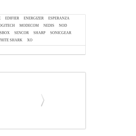
E
EDIFIER
ENERGIZER
ESPERANZA
OGITECH
MODECOM
NEDIS
NOD
SBOX
SENCOR
SHARP
SONICGEAR
HITE SHARK
XO
ΕΙΑ •NOD στην κατηγορία ΗΧΕΙΑ Κομψός