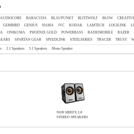
Α
AUDIOCORE
BARACUDA
BLAUPUNKT
BLITZWOLF
BLOW
CREATIV
GEMBIRD
GENIUS
HAMA
JVC
KODAK
LAMTECH
LOGILINK
L
IA
ONIKUMA
PHOENIX GOLD
POWERBASS
RADIOMOBILE
RAZER
GEARS
SPARTAN GEAR
SPEEDLINK
STEELSERIES
TRACER
TRUST
W
rs
2.1 Speakers
5.1 Speakers
Mono Speaker
NOD SIDEFX 2.0
STEREO SPEAKERS
KERS
PER.506070
PER.506070
NOD
NOD
ΗΧΕΙΑ
Κατηγορία: ΗΧ