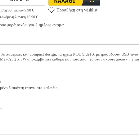
Προσθήκη στη wishlist
ιστη 30 ημερών 9.90 €
εινόμενη λιανική 10.90 €
ροσφορά ισχύει για 2 ημέρες ακόμα
λεπτομέρειες και compact design, τα ηχεία NOD SideFX με τροφοδοσία USB είναι 
Με ισχύ 2 x 3W απολαμβάνετε καθαρό και ποιοτικό ήχο όταν ακούτε μουσική ή παίζ
z
μένο διακόπτη επάνω στο καλώδιο
m