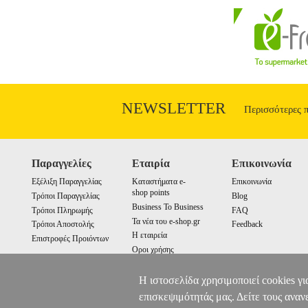
σχεδιασμός με ασημί και bronze λεπτομέ
tablet και άλλες συσκευές αναπαραγωγ
παιχνίδια. • Ισχύς (RMS): 2 x 3W • 
επάνω στο καλώδιο • Σύνδεση: jack 3.5
USB 5V
NEWSLETTER
Περισσότερες 
Παραγγελίες
Εταιρία
Επικοινωνία
Εξέλιξη Παραγγελίας
Καταστήματα e-
Επικοινωνία
shop points
Τρόποι Παραγγελίας
Blog
Business To Business
Τρόποι Πληρωμής
FAQ
Τα νέα του e-shop.gr
Τρόποι Αποστολής
Feedback
Η εταιρεία
Επιστροφές Προιόντων
Οροι χρήσης
Cookies
Η ιστοσελίδα χρησιμοποιεί cookies γι
επισκεψιμότητάς μας. Δείτε τους αναν