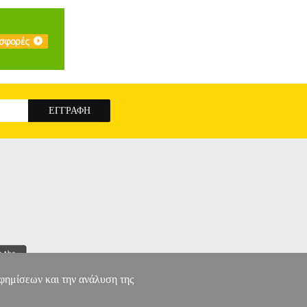
ίναι κατάλληλα για κάθε υπολογιστή, laptop ή
ν ακούτε μουσική ή παίζετε τα αγαπημένα σας
ση έντασης ήχου: με ενσωματωμένο διακόπτη
• Μήκος καλωδίου USB: περ. 1 m • Τροφοδοσία:
 SPEAKERS
αφημίσεων και την ανάλυση της