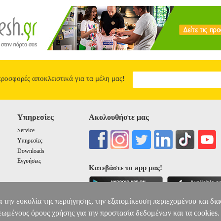
ρειες και compact design, τα ηχεία NOD SideFX με τροφοδοσία USB ε
ής ήχου. Με ισχύ 2 x 3W απολαμβάνετε καθαρό και ποιοτικό ήχο ότα
Τροφοδοσία: μέσω USB • Απόκριση συχνότητας: 100Hz-18kHz • Ρύθμι
mm • Χρώμα: Μαύρο / Ασημί • Διαστάσεις ηχείου: 63 x 80 x 110 mm 
 • Εγγύηση: 2 χρόνια. DOA 7 ημερών
NOD SIDEFX 2.0 STEREO
8.90
8
4
4
προσφορές αποκλειστικά για τα μέλη μας!
Υπηρεσίες
Ακολουθήστε μας
Service
Υπηρεσίες
Downloads
Εγγυήσεις
Κατεβάστε το app μας!
α την ευκολία της περιήγησης, την εξατομίκευση περιεχομένου και δι
εωμένους όρους χρήσης για την προστασία δεδομένων και τα cookies.