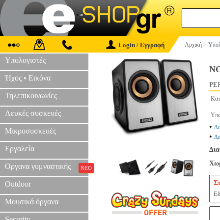
Login / Εγγραφή
Αρχική
>
Υπολ
Υπολογιστές
NO
Ήχος • Εικόνα
PER
Τηλεπικοινωνίες
Κατ
Λευκές συσκευές
Υπο
•
Δε
Μικροσυσκευές
•
Δε
Εργαλεία
Δια
Χωρ
Οργανα γυμναστικής
ΝΕΟ
Σ
Outdoor
Εδ
Μουσικά όργανα
Security