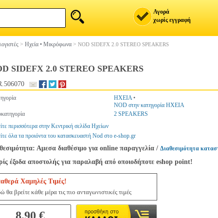
Αγορά
χωρίς εγγραφή
ογιστές
>
Ηχεία • Μικρόφωνα
>
NOD SIDEFX 2.0 STEREO SPEAKERS
D SIDEFX 2.0 STEREO SPEAKERS
.506070
ηγορία
ΗΧΕΙΑ
•
NOD στην κατηγορία ΗΧΕΙΑ
κατηγορία
2 SPEAKERS
ίτε περισσότερα στην Κεντρική σελίδα Ηχείων
ίτε όλα τα προιόντα του κατασκευαστή Nod στο e-shop.gr
θεσιμότητα: Αμεσα διαθέσιμο για online παραγγελία
/
Διαθεσιμότητα κατασ
ίς έξοδα αποστολής για παραλαβή από οποιοδήποτε eshop point!
ταθερά Χαμηλές Τιμές!
ώ θα βρείτε κάθε μέρα τις πιο ανταγωνιστικές τιμές
8.90 €