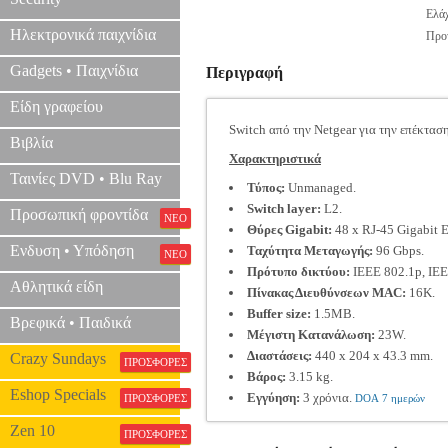
Ελάχ
Ηλεκτρονικά παιχνίδια
Προτ
Gadgets • Παιχνίδια
Περιγραφή
Είδη γραφείου
Switch από την Netgear για την επέκταση
Βιβλία
Χαρακτηριστικά
Ταινίες DVD • Blu Ray
Τύπος:
Unmanaged.
Switch layer:
L2.
Προσωπική φροντίδα
ΝΕΟ
Θύρες Gigabit:
48 x RJ-45 Gigabit E
Ενδυση • Υπόδηση
Ταχύτητα Μεταγωγής:
96 Gbps.
ΝΕΟ
Πρότυπο δικτύου:
IEEE 802.1p, IEE
Αθλητικά είδη
Πίνακας Διευθύνσεων MAC:
16Κ.
Buffer size:
1.5MB.
Βρεφικά • Παιδικά
Μέγιστη Κατανάλωση:
23W.
Διαστάσεις:
440 x 204 x 43.3 mm.
Crazy Sundays
ΠΡΟΣΦΟΡΕΣ
Βάρος:
3.15 kg.
Eshop Specials
Εγγύηση:
3 χρόνια.
ΠΡΟΣΦΟΡΕΣ
DOA 7 ημερών
Zen 10
ΠΡΟΣΦΟΡΕΣ