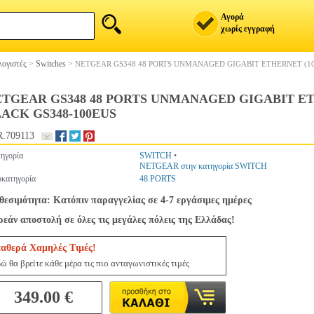
Αγορά
χωρίς εγγραφή
ογιστές
>
Switches
>
NETGEAR GS348 48 PORTS UNMANAGED GIGABIT ETHERNET (10/
TGEAR GS348 48 PORTS UNMANAGED GIGABIT ETHE
ACK GS348-100EUS
.709113
ηγορία
SWITCH
•
NETGEAR στην κατηγορία SWITCH
κατηγορία
48 PORTS
θεσιμότητα: Κατόπιν παραγγελίας σε 4-7 εργάσιμες ημέρες
εάν αποστολή σε όλες τις μεγάλες πόλεις της Ελλάδας!
ταθερά Χαμηλές Τιμές!
ώ θα βρείτε κάθε μέρα τις πιο ανταγωνιστικές τιμές
349.00 €