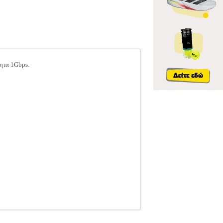
τητα 1Gbps.