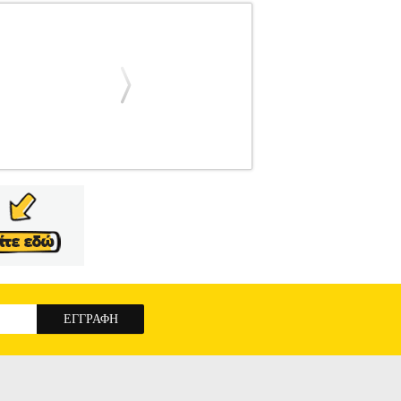
100EUS
PER.709113
PER.709113
NETGEAR
α την επέκταση του δικτύου σας σε πολλές
witch layer: L2.• Θύρες Gigabit: 48 x RJ-45
3, IEEE 802.3ab, IEEE 802.3az, IEEE 802.3i,
αστάσεις: 440 x 204 x 43.3 mm.• Βάρος: 3.15
(10/100/1000) 1U BLACK GS348-100EUS