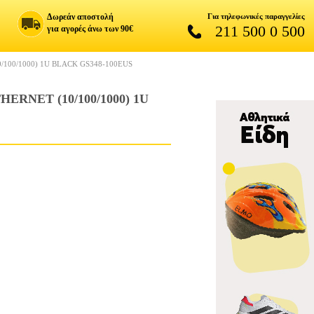
Δωρεάν αποστολή
Για τηλεφωνικές παραγγελίες
211 500 0 500
για αγορές άνω των 90€
100/1000) 1U BLACK GS348-100EUS
RNET (10/100/1000) 1U