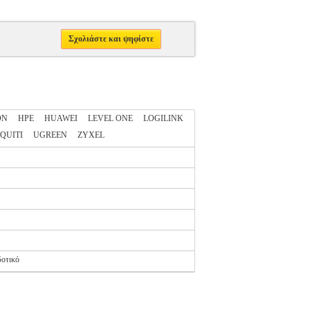
Σχολιάστε και ψηφίστε
ON
HPE
HUAWEI
LEVEL ONE
LOGILINK
QUITI
UGREEN
ZYXEL
δοτικό