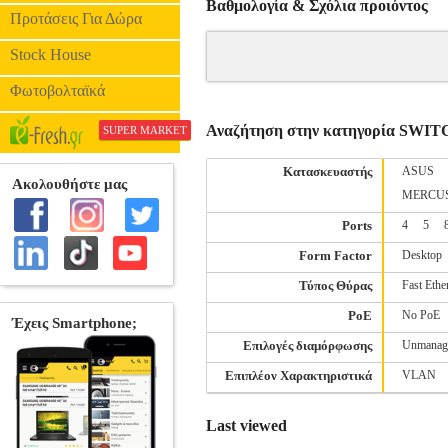
Βαθμολογία & Σχόλια προιόντος
Προτάσεις Για Δώρα
Stock House
Φωτοβολταϊκά
Αναζήτηση στην κατηγορία SWI
SUPER MARKET
Κατασκευαστής
ASUS
MERCU
Ports
4
5
Form Factor
Desktop
Τύπος Θύρας
Fast Ethe
PoE
No PoE
Επιλογές διαμόρφωσης
Unmanag
Επιπλέον Χαρακτηριστικά
VLAN
Last viewed