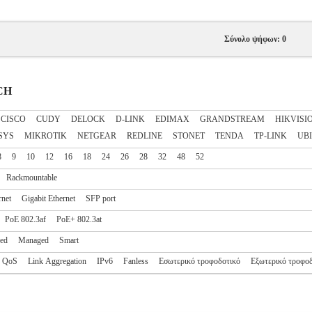
Σύνολο ψήφων: 0
TCH
CISCO
CUDY
DELOCK
D-LINK
EDIMAX
GRANDSTREAM
HIKVISI
SYS
MIKROTIK
NETGEAR
REDLINE
STONET
TENDA
TP-LINK
UBI
8
9
10
12
16
18
24
26
28
32
48
52
Rackmountable
rnet
Gigabit Ethernet
SFP port
PoE 802.3af
PoE+ 802.3at
ed
Managed
Smart
QoS
Link Aggregation
IPv6
Fanless
Εσωτερικό τροφοδοτικό
Εξωτερικό τροφο