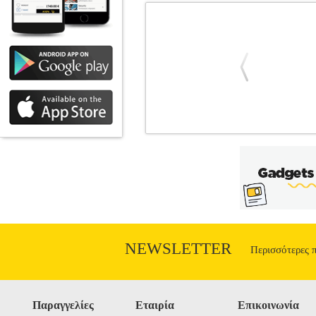
NETGEAR GS348 48 PORTS UNMANA
NETGEAR
SWITCH
Κατηγορία: SW
συσκευές ταυτόχρονα. Διαθέτει 48 θύρ
Gigabit Ethernet (10/100/1000).• Ταχύ
IEEE 802.3u, IEEE.• Πίνακας Διευθύνσ
kg.• Εγγύηση: 3 χρόνια. DOA 7 ημερών
NEWSLETTER
Περισσότερες 
Παραγγελίες
Εταιρία
Επικοινωνία