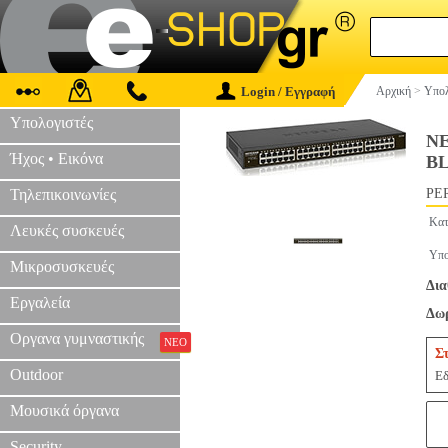
Login / Εγγραφή
Αρχική
>
Υπολ
Υπολογιστές
NE
Ήχος • Εικόνα
BL
Τηλεπικοινωνίες
PER
Κατ
Λευκές συσκευές
Υπο
Μικροσυσκευές
Δια
Εργαλεία
Δωρ
Οργανα γυμναστικής
ΝΕΟ
Σ
Outdoor
Εδ
Μουσικά όργανα
Security