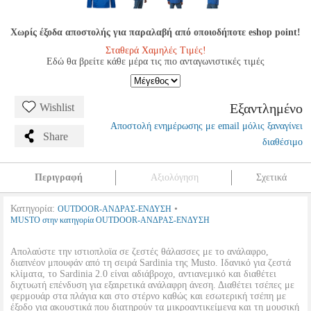
Χωρίς έξοδα αποστολής για παραλαβή από οποιοδήποτε eshop point!
Σταθερά Χαμηλές Τιμές!
Εδώ θα βρείτε κάθε μέρα τις πιο ανταγωνιστικές τιμές
Εξαντλημένο
Wishlist
Αποστολή ενημέρωσης με email μόλις ξαναγίνει
Share
διαθέσιμο
Περιγραφή
Αξιολόγηση
Σχετικά
Κατηγορία:
•
OUTDOOR-ΑΝΔΡΑΣ-ΕΝΔΥΣΗ
MUSTO στην κατηγορία OUTDOOR-ΑΝΔΡΑΣ-ΕΝΔΥΣΗ
Απολαύστε την ιστιοπλοϊα σε ζεστές θάλασσες με το ανάλαφρο,
διαπνέον μπουφάν από τη σειρά Sardinia της Musto. Ιδανικό για ζεστά
κλίματα, το Sardinia 2.0 είναι αδιάβροχο, αντιανεμικό και διαθέτει
διχτυωτή επένδυση για εξαιρετικά ανάλαφρη άνεση. Διαθέτει τσέπες με
φερμουάρ στα πλάγια και στο στέρνο καθώς και εσωτερική τσέπη με
έξοδο για ακουστικά που διατηρούν τα μικροαντικείμενα και τη μουσική