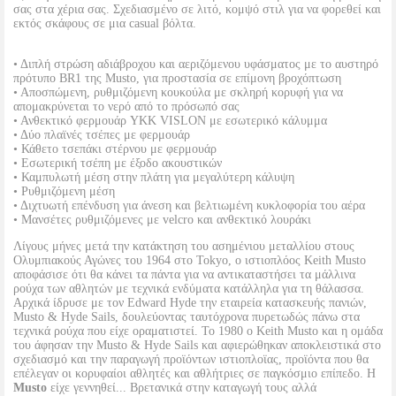
σας στα χέρια σας. Σχεδιασμένο σε λιτό, κομψό στιλ για να φορεθεί και
εκτός σκάφους σε μια casual βόλτα.
• Διπλή στρώση αδιάβροχου και αεριζόμενου υφάσματος με το αυστηρό
πρότυπο BR1 της Musto, για προστασία σε επίμονη βροχόπτωση
• Αποσπώμενη, ρυθμιζόμενη κουκούλα με σκληρή κορυφή για να
απομακρύνεται το νερό από το πρόσωπό σας
• Ανθεκτικό φερμουάρ YKK VISLON με εσωτερικό κάλυμμα
• Δύο πλαϊνές τσέπες με φερμουάρ
• Κάθετο τσεπάκι στέρνου με φερμουάρ
• Εσωτερική τσέπη με έξοδο ακουστικών
• Καμπυλωτή μέση στην πλάτη για μεγαλύτερη κάλυψη
• Ρυθμιζόμενη μέση
• Διχτυωτή επένδυση για άνεση και βελτιωμένη κυκλοφορία του αέρα
• Μανσέτες ρυθμιζόμενες με velcro και ανθεκτικό λουράκι
Λίγους μήνες μετά την κατάκτηση του ασημένιου μεταλλίου στους
Ολυμπιακούς Αγώνες του 1964 στο Tokyo, ο ιστιοπλόος Keith Musto
αποφάσισε ότι θα κάνει τα πάντα για να αντικαταστήσει τα μάλλινα
ρούχα των αθλητών με τεχνικά ενδύματα κατάλληλα για τη θάλασσα.
Αρχικά ίδρυσε με τον Edward Hyde την εταιρεία κατασκευής πανιών,
Musto & Hyde Sails, δουλεύοντας ταυτόχρονα πυρετωδώς πάνω στα
τεχνικά ρούχα που είχε οραματιστεί. Το 1980 ο Keith Musto και η ομάδα
του άφησαν την Musto & Hyde Sails και αφιερώθηκαν αποκλειστικά στο
σχεδιασμό και την παραγωγή προϊόντων ιστιοπλοϊας, προϊόντα που θα
επέλεγαν οι κορυφαίοι αθλητές και αθλήτριες σε παγκόσμιο επίπεδο. Η
Musto
είχε γεννηθεί... Βρετανικά στην καταγωγή τους αλλά