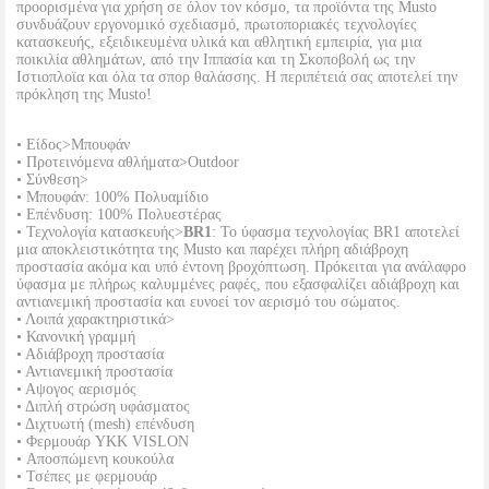
προορισμένα για χρήση σε όλον τον κόσμο, τα προϊόντα της Musto
συνδυάζουν εργονομικό σχεδιασμό, πρωτοποριακές τεχνολογίες
κατασκευής, εξειδικευμένα υλικά και αθλητική εμπειρία, για μια
ποικιλία αθλημάτων, από την Ιππασία και τη Σκοποβολή ως την
Ιστιοπλοϊα και όλα τα σπορ θαλάσσης. Η περιπέτειά σας αποτελεί την
πρόκληση της Musto!
• Είδος>Μπουφάν
• Προτεινόμενα αθλήματα>Outdoor
• Σύνθεση>
• Μπουφάν: 100% Πολυαμίδιο
• Επένδυση: 100% Πολυεστέρας
• Τεχνολογία κατασκευής>
BR1
: Το ύφασμα τεχνολογίας BR1 αποτελεί
μια αποκλειστικότητα της Musto και παρέχει πλήρη αδιάβροχη
προστασία ακόμα και υπό έντονη βροχόπτωση. Πρόκειται για ανάλαφρο
ύφασμα με πλήρως καλυμμένες ραφές, που εξασφαλίζει αδιάβροχη και
αντιανεμική προστασία και ευνοεί τον αερισμό του σώματος.
• Λοιπά χαρακτηριστικά>
• Κανονική γραμμή
• Αδιάβροχη προστασία
• Αντιανεμική προστασία
• Αψογος αερισμός
• Διπλή στρώση υφάσματος
• Διχτυωτή (mesh) επένδυση
• Φερμουάρ YKK VISLON
• Αποσπώμενη κουκούλα
• Τσέπες με φερμουάρ