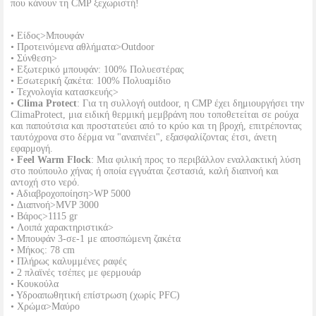
που κάνουν τη CMP ξεχωριστή!
• Είδος>Μπουφάν
• Προτεινόμενα αθλήματα>Outdoor
• Σύνθεση>
• Εξωτερικό μπουφάν: 100% Πολυεστέρας
• Εσωτερική ζακέτα: 100% Πολυαμίδιο
• Τεχνολογία κατασκευής>
•
Clima Protect
: Για τη συλλογή outdoor, η CMP έχει δημιουργήσει την
ClimaProtect, μια ειδική θερμική μεμβράνη που τοποθετείται σε ρούχα
και παπούτσια και προστατεύει από το κρύο και τη βροχή, επιτρέποντας
ταυτόχρονα στο δέρμα να "αναπνέει", εξασφαλίζοντας έτσι, άνετη
εφαρμογή.
•
Feel Warm Flock
: Μια φιλική προς το περιβάλλον εναλλακτική λύση
στο πούπουλο χήνας ή οποία εγγυάται ζεστασιά, καλή διαπνοή και
αντοχή στο νερό.
• Αδιαβροχοποίηση>WP 5000
• Διαπνοή>MVP 3000
• Βάρος>1115 gr
• Λοιπά χαρακτηριστικά>
• Μπουφάν 3-σε-1 με αποσπώμενη ζακέτα
• Μήκος: 78 cm
• Πλήρως καλυμμένες ραφές
• 2 πλαϊνές τσέπες με φερμουάρ
• Κουκούλα
• Υδροαπωθητική επίστρωση (χωρίς PFC)
• Χρώμα>Μαύρο