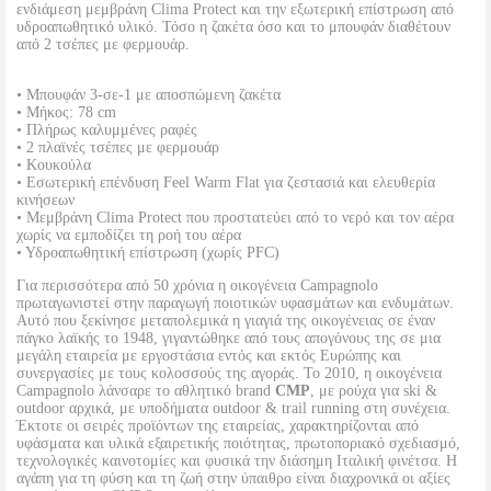
ενδιάμεση μεμβράνη Clima Protect και την εξωτερική επίστρωση από
υδροαπωθητικό υλικό. Τόσο η ζακέτα όσο και το μπουφάν διαθέτουν
από 2 τσέπες με φερμουάρ.
• Μπουφάν 3-σε-1 με αποσπώμενη ζακέτα
• Μήκος: 78 cm
• Πλήρως καλυμμένες ραφές
• 2 πλαϊνές τσέπες με φερμουάρ
• Κουκούλα
• Εσωτερική επένδυση Feel Warm Flat για ζεστασιά και ελευθερία
κινήσεων
• Μεμβράνη Clima Protect που προστατεύει από το νερό και τον αέρα
χωρίς να εμποδίζει τη ροή του αέρα
• Υδροαπωθητική επίστρωση (χωρίς PFC)
Για περισσότερα από 50 χρόνια η οικογένεια Campagnolo
πρωταγωνιστεί στην παραγωγή ποιοτικών υφασμάτων και ενδυμάτων.
Αυτό που ξεκίνησε μεταπολεμικά η γιαγιά της οικογένειας σε έναν
πάγκο λαϊκής το 1948, γιγαντώθηκε από τους απογόνους της σε μια
μεγάλη εταιρεία με εργοστάσια εντός και εκτός Ευρώπης και
συνεργασίες με τους κολοσσούς της αγοράς. Το 2010, η οικογένεια
Campagnolo λάνσαρε το αθλητικό brand
CMP
, με ρούχα για ski &
outdoor αρχικά, με υποδήματα outdoor & trail running στη συνέχεια.
Έκτοτε οι σειρές προϊόντων της εταιρείας, χαρακτηρίζονται από
υφάσματα και υλικά εξαιρετικής ποιότητας, πρωτοποριακό σχεδιασμό,
τεχνολογικές καινοτομίες και φυσικά την διάσημη Ιταλική φινέτσα. Η
αγάπη για τη φύση και τη ζωή στην ύπαιθρο είναι διαχρονικά οι αξίες