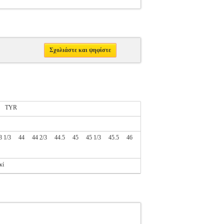
Σχολιάστε και ψηφίστε
TYR
3 1/3
44
44 2/3
44.5
45
45 1/3
45.5
46
κί