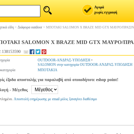
Αγορά
χωρίς εγγραφή
τικά είδη
>
Διάφορα outdoor
>
ΜΠΟΤΑΚΙ SALOMON X BRAZE MID GTX ΜΑΥΡΟ/ΠΡΑΣΙΝΟ (
ΟΤΑΚΙ SALOMON X BRAZE MID GTX ΜΑΥΡΟ/ΠΡΑΣΙΝΟ
.138153590
ηγορία
OUTDOOR-ΑΝΔΡΑΣ-ΥΠΟΔΗΣΗ
•
SALOMON στην κατηγορία OUTDOOR-ΑΝΔΡΑΣ-ΥΠΟΔΗΣΗ
κατηγορία
ΜΠΟΤΑΚΙΑ
ίς έξοδα αποστολής για παραλαβή από οποιοδήποτε eshop point!
ιλογή - Μέγεθος
ντλημένο.
Αποστολή ενημέρωσης με email μόλις ξαναγίνει διαθέσιμο