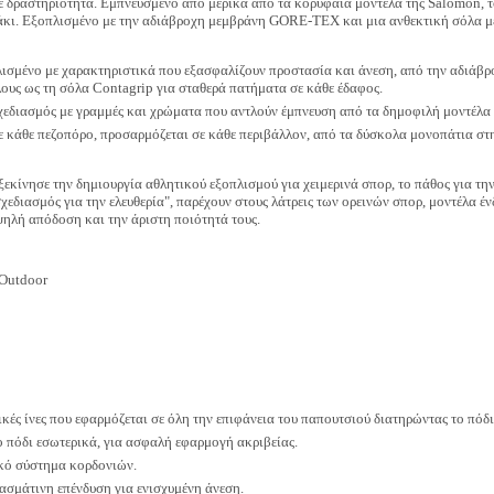
άθε δραστηριότητα. Εμπνευσμένο από μερικά από τα κορυφαία μοντέλα της Salomo
τάκι. Εξοπλισμένο με την αδιάβροχη μεμβράνη GORE-TEX και μια ανθεκτική σόλα 
λισμένο με χαρακτηριστικά που εξασφαλίζουν προστασία και άνεση, από την αδιά
ους ως τη σόλα Contagrip για σταθερά πατήματα σε κάθε έδαφος.
χεδιασμός με γραμμές και χρώματα που αντλούν έμπνευση από τα δημοφιλή μοντέλα t
ε κάθε πεζοπόρο, προσαρμόζεται σε κάθε περιβάλλον, από τα δύσκολα μονοπάτια στη
εκίνησε την δημιουργία αθλητικού εξοπλισμού για χειμερινά σπορ, το πάθος για 
"σχεδιασμός για την ελευθερία", παρέχουν στους λάτρεις των ορεινών σπορ, μοντέλα 
υψηλή απόδοση και την άριστη ποιότητά τους.
 Outdoor
ικές ίνες που εφαρμόζεται σε όλη την επιφάνεια του παπουτσιού διατηρώντας το πόδι
ο πόδι εσωτερικά, για ασφαλή εφαρμογή ακριβείας.
κό σύστημα κορδονιών.
ασμάτινη επένδυση για ενισχυμένη άνεση.