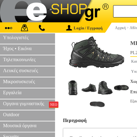
Login / Εγγραφή
Αρχική
>
Αθλη
Υπολογιστές
ΜΠ
Ήχος • Εικόνα
PL2
Τηλεπικοινωνίες
Κατ
Λευκές συσκευές
Υπο
Μικροσυσκευές
Χωρ
Επ
Εργαλεία
Εξα
Οργανα γυμναστικής
ΝΕΟ
Outdoor
Περιγραφή
Μουσικά όργανα
Security