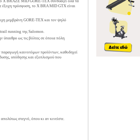
n, το X BRAZE MID GORE-TEX συνδυάζει όλα τα
με έξοχη πρόσφυση, το X BRA MID GTX είναι
βροχη μεμβράνη GORE-TEX και τον ψηλό
rail running της Salomon.
ν ύπαιθρο ως τις βόλτες σε όποια πόλη
την παραγωγή καινοτόμων προϊόντων, καθοδηγεί
ένδυσης, υπόδησης και εξοπλισμού που
 απολύτως στεγνό, όπου κι αν κινείστε.