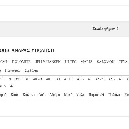
Σύνολο ψήφων: 0
UTDOOR-ΑΝΔΡΑΣ-ΥΠΟΔΗΣΗ
CMP
DOLOMITE
HELLY HANSEN
HI-TEC
MARES
SALOMON
TEVA
α
Παπούτσια
Σανδάλια
2/3
39
39.5
40
40 2/3
40.5
41
41 1/3
41.5
42
42 2/3
42.5
43
4
46.5
47
κρού
Καφέ
Κόκκινο
Λαδί
Μαύρο
Μπεζ
Μπλε
Πορτοκαλί
Πράσινο
Χα