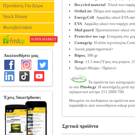
Recycled material
: Υλικά που παρά
Προτάσεις Για Δώρα
OrthoLite
: Πέλμα από αφρώδες υλικό 
Stock House
EnergyCell
: Αφρώδες υλικό EVA υψη
EVA
: Αφρώδες υλικό που παρέχει αν
Φωτοβολταϊκά
Mud guard
: Προστατευτικό υλικό στ
Protective toe cap
: Ενίσχυση στο μπ
SUPER MARKET
Contagrip
: Η σόλα τεχνολογίας Cont
Λοιπά χαρακτηριστικά>
Βάρος
: 386 gr
Drop
: 11.5 mm (Ύψος στη φτέρνα: 2
Χρώμα>Μαύρο / Πράσινο
Τα προϊόντα των κατηγοριώ
το site
Plus4u.gr
. Η υποστήριξη μετά τη
τηλεφωνικό κέντρο 211 2000 700.
Μπορείτε να συνδυάσετε τα προϊόντα αυτ
παραλάβετε από οποιοδήποτε eshop poin
Σχετικά προϊόντα