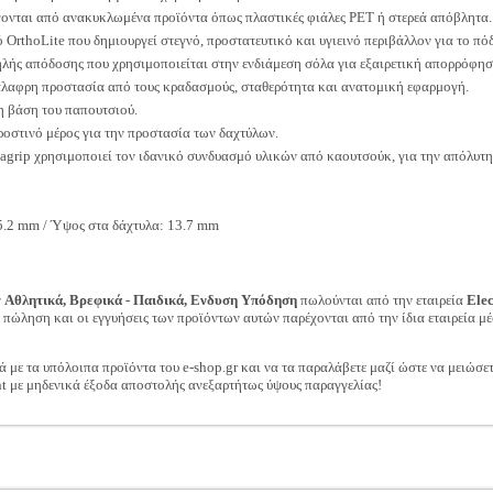
γονται από ανακυκλωμένα προϊόντα όπως πλαστικές φιάλες PET ή στερεά απόβλητα.
OrthoLite που δημιουργεί στεγνό, προστατευτικό και υγιεινό περιβάλλον για το πόδ
λής απόδοσης που χρησιμοποιείται στην ενδιάμεση σόλα για εξαιρετική απορρόφη
άλαφρη προστασία από τους κραδασμούς, σταθερότητα και ανατομική εφαρμογή.
η βάση του παπουτσιού.
ροστινό μέρος για την προστασία των δαχτύλων.
agrip χρησιμοποιεί τον ιδανικό συνδυασμό υλικών από καουτσούκ, για την απόλυτη
5.2 mm / Ύψος στα δάχτυλα: 13.7 mm
ν
Αθλητικά, Βρεφικά - Παιδικά, Ενδυση Υπόδηση
πωλούνται από την εταιρεία
Ele
ν πώληση και οι εγγυήσεις των προϊόντων αυτών παρέχονται από την ίδια εταιρεία μέ
ά με τα υπόλοιπα προϊόντα του e-shop.gr και να τα παραλάβετε μαζί ώστε να μειώσε
t με μηδενικά έξοδα αποστολής ανεξαρτήτως ύψους παραγγελίας!