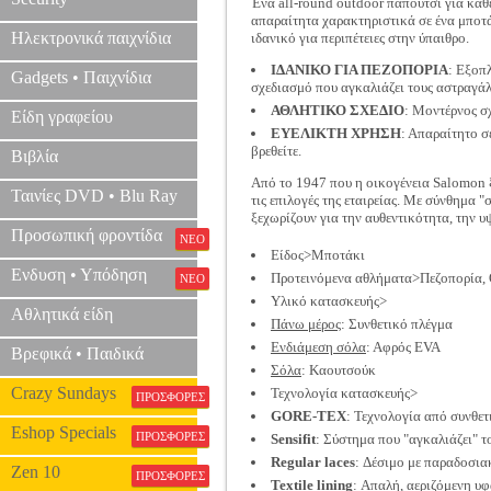
Ένα all-round outdoor παπούτσι για κ
απαραίτητα χαρακτηριστικά σε ένα μπο
Ηλεκτρονικά παιχνίδια
ιδανικό για περιπέτειες στην ύπαιθρο.
ΙΔΑΝΙΚΟ ΓΙΑ ΠΕΖΟΠΟΡΙΑ
: Εξοπ
Gadgets • Παιχνίδια
σχεδιασμό που αγκαλιάζει τους αστραγάλ
ΑΘΛΗΤΙΚΟ ΣΧΕΔΙΟ
: Μοντέρνος σ
Είδη γραφείου
ΕΥΕΛΙΚΤΗ ΧΡΗΣΗ
: Απαραίτητο σ
βρεθείτε.
Βιβλία
Από το 1947 που η οικογένεια Salomon ξ
Ταινίες DVD • Blu Ray
τις επιλογές της εταιρείας. Με σύνθημα 
ξεχωρίζουν για την αυθεντικότητα, την 
Προσωπική φροντίδα
ΝΕΟ
Είδος>Μποτάκι
Ενδυση • Υπόδηση
Προτεινόμενα αθλήματα>Πεζοπορία,
ΝΕΟ
Υλικό κατασκευής>
Αθλητικά είδη
Πάνω μέρος
: Συνθετικό πλέγμα
Ενδιάμεση σόλα
: Αφρός EVA
Βρεφικά • Παιδικά
Σόλα
: Καουτσούκ
Crazy Sundays
Τεχνολογία κατασκευής>
ΠΡΟΣΦΟΡΕΣ
GORE-TEX
: Τεχνολογία από συνθετ
Eshop Specials
ΠΡΟΣΦΟΡΕΣ
Sensifit
: Σύστημα που "αγκαλιάζει" τ
Regular laces
: Δέσιμο με παραδοσια
Zen 10
ΠΡΟΣΦΟΡΕΣ
Textile lining
: Απαλή, αεριζόμενη υφ