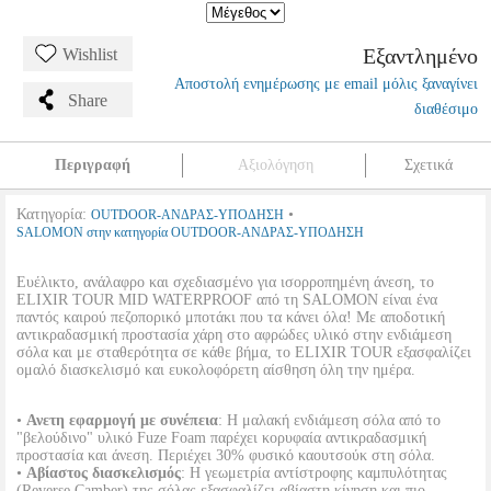
Εξαντλημένο
Wishlist
Αποστολή ενημέρωσης με email μόλις ξαναγίνει
Share
διαθέσιμο
Περιγραφή
Αξιολόγηση
Σχετικά
Κατηγορία:
•
OUTDOOR-ΑΝΔΡΑΣ-ΥΠΟΔΗΣΗ
SALOMON στην κατηγορία OUTDOOR-ΑΝΔΡΑΣ-ΥΠΟΔΗΣΗ
Ευέλικτο, ανάλαφρο και σχεδιασμένο για ισορροπημένη άνεση, το
ELIXIR TOUR MID WATERPROOF από τη SALOMON είναι ένα
παντός καιρού πεζοπορικό μποτάκι που τα κάνει όλα! Με αποδοτική
αντικραδασμική προστασία χάρη στο αφρώδες υλικό στην ενδιάμεση
σόλα και με σταθερότητα σε κάθε βήμα, το ELIXIR TOUR εξασφαλίζει
ομαλό διασκελισμό και ευκολοφόρετη αίσθηση όλη την ημέρα.
•
Ανετη εφαρμογή με συνέπεια
: Η μαλακή ενδιάμεση σόλα από το
"βελούδινο" υλικό Fuze Foam παρέχει κορυφαία αντικραδασμική
προστασία και άνεση. Περιέχει 30% φυσικό καουτσούκ στη σόλα.
•
Αβίαστος διασκελισμός
: Η γεωμετρία αντίστροφης καμπυλότητας
(Reverse Camber) της σόλας εξασφαλίζει αβίαστη κίνηση και πιο