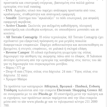
προστασία και επιστροφή ενέργειας, βασισμένη στα πολλά χρόνια
εμπειρίας στο trail running.
•
EVA
: Αφρώδες υλικό που παρέχει ανάλαφρη προστασία από τους
κραδασμούς, σταθερότητα και ανατομική εφαρμογή.
•
Sensifit
: Σύστημα που "αγκαλιάζει" το πόδι εσωτερικά, για ασφαλή
εφαρμογή ακριβείας.
•
Active Chassis
: Σκελετός για αυξημένη καθοδήγηση, πλευρική
υποστήριξη και ελευθερία κινήσεων, σε οποιοδήποτε μονοπάτι και αν
κινείστε.
•
All Terrain Contagrip
: Η σόλα τεχνολογίας All Terrain Contagrip έχει
σχεδιαστεί για εξαιρετική πρόσφυση σε μια μεγάλη ποικιλία
διαφορετικών επιφανειών. Παρέχει ανθεκτικότητα και αυτοπεποίθηση σε
βρεγμένες ή στεγνές επιφάνειες, σε μαλακά ή σκληρά εδάφη.
•
Reverse Camper
: Η ειδικά σχεδιασμένη γεωμετρία της σόλας
δημιουργεί την αίσθηση της αιώρησης πάνω από το έδαφος. Η Salomon
άντλησε έμπνευση από την εμπειρία της κατάβασης στις πίστες του ski
για τη δημιουργία του συγκεκριμένου μοτίβου.
• Βάρος>375 gr
• Drop>8 mm (Ύψος σόλας στα δάχτυλα: 24 mm / Ύψος σόλας στα
δάχτυλα: 32 mm)
• Χρώμα>Μαύρο
Τα προϊόντα των κατηγοριών
Αθλητικά, Βρεφικά - Παιδικά, Ενδυση
Υπόδηση
πωλούνται από την εταιρεία
Electronic Shopping Greece ΑΕ
σε συνεργασία με το site
Plus4u.gr
. Η υποστήριξη μετά την πώληση και
οι εγγυήσεις των προϊόντων αυτών παρέχονται από την ίδια εταιρεία
μέσα από το site www.plus4u.gr και το τηλεφωνικό κέντρο 211 2000
700.