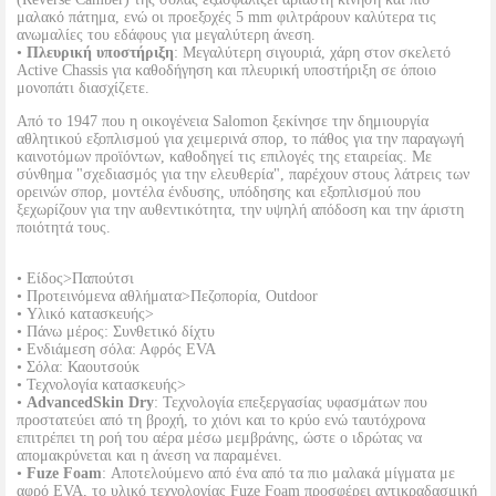
μαλακό πάτημα, ενώ οι προεξοχές 5 mm φιλτράρουν καλύτερα τις
ανωμαλίες του εδάφους για μεγαλύτερη άνεση.
•
Πλευρική υποστήριξη
: Μεγαλύτερη σιγουριά, χάρη στον σκελετό
Active Chassis για καθοδήγηση και πλευρική υποστήριξη σε όποιο
μονοπάτι διασχίζετε.
Από το 1947 που η οικογένεια Salomon ξεκίνησε την δημιουργία
αθλητικού εξοπλισμού για χειμερινά σπορ, το πάθος για την παραγωγή
καινοτόμων προϊόντων, καθοδηγεί τις επιλογές της εταιρείας. Με
σύνθημα "σχεδιασμός για την ελευθερία", παρέχουν στους λάτρεις των
ορεινών σπορ, μοντέλα ένδυσης, υπόδησης και εξοπλισμού που
ξεχωρίζουν για την αυθεντικότητα, την υψηλή απόδοση και την άριστη
ποιότητά τους.
• Είδος>Παπούτσι
• Προτεινόμενα αθλήματα>Πεζοπορία, Outdoor
• Υλικό κατασκευής>
• Πάνω μέρος: Συνθετικό δίχτυ
• Ενδιάμεση σόλα: Αφρός EVA
• Σόλα: Καουτσούκ
• Τεχνολογία κατασκευής>
•
AdvancedSkin Dry
: Τεχνολογία επεξεργασίας υφασμάτων που
προστατεύει από τη βροχή, το χιόνι και το κρύο ενώ ταυτόχρονα
επιτρέπει τη ροή του αέρα μέσω μεμβράνης, ώστε ο ιδρώτας να
απομακρύνεται και η άνεση να παραμένει.
•
Fuze Foam
: Αποτελούμενο από ένα από τα πιο μαλακά μίγματα με
αφρό EVA, το υλικό τεχνολογίας Fuze Foam προσφέρει αντικραδασμική