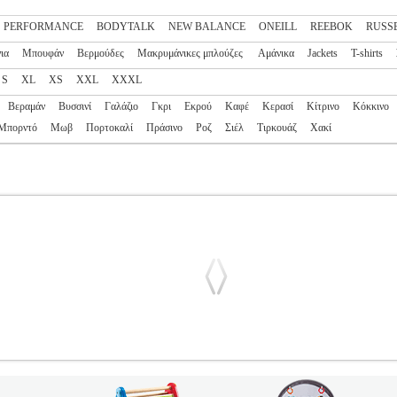
S PERFORMANCE
BODYTALK
NEW BALANCE
ONEILL
REEBOK
RUSSE
ια
Μπουφάν
Βερμούδες
Μακρυμάνικες μπλούζες
Αμάνικα
Jackets
T-shirts
S
XL
XS
XXL
XXXL
Βεραμάν
Βυσσινί
Γαλάζιο
Γκρι
Εκρού
Καφέ
Κερασί
Κίτρινο
Κόκκινο
Μπορντό
Μωβ
Πορτοκαλί
Πράσινο
Ροζ
Σιέλ
Τιρκουάζ
Χακί
UNTER S/S CREWNECK TEE ΜΠΛΕ (M)
PL2.138150828
PL2.1
ΝΔΡΑΣ-ΕΝΔΥΣΗ
Κατηγορία: SPORTSWEAR-ΑΝΔΡΑΣ-ΕΝΔΥΣΗ •R