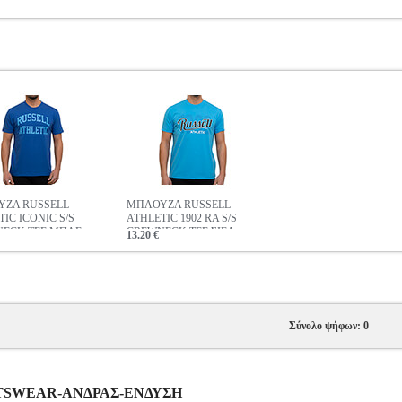
ΖΑ RUSSELL
ΜΠΛΟΥΖΑ RUSSELL
IC ICONIC S/S
ATHLETIC 1902 RA S/S
ECK TEE ΜΠΛΕ
CREWNECK TEE ΣΙΕΛ
13.20 €
Σύνολο ψήφων: 0
PORTSWEAR-ΑΝΔΡΑΣ-ΕΝΔΥΣΗ