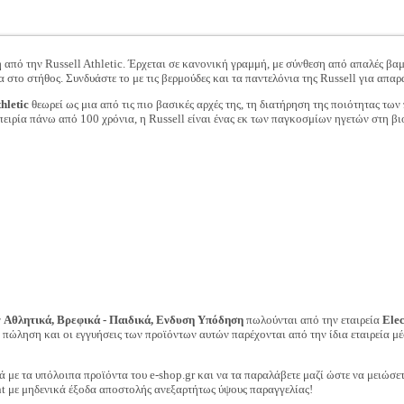
από την Russell Athletic. Έρχεται σε κανονική γραμμή, με σύνθεση από απαλές βαμβ
το στήθος. Συνδυάστε το με τις βερμούδες και τα παντελόνια της Russell για απαρ
hletic
θεωρεί ως μια από τις πιο βασικές αρχές της, τη διατήρηση της ποιότητας των
πειρία πάνω από 100 χρόνια, η Russell είναι ένας εκ των παγκοσμίων ηγετών στη β
ν
Αθλητικά, Βρεφικά - Παιδικά, Ενδυση Υπόδηση
πωλούνται από την εταιρεία
Ele
ν πώληση και οι εγγυήσεις των προϊόντων αυτών παρέχονται από την ίδια εταιρεία μέ
ά με τα υπόλοιπα προϊόντα του e-shop.gr και να τα παραλάβετε μαζί ώστε να μειώσε
t με μηδενικά έξοδα αποστολής ανεξαρτήτως ύψους παραγγελίας!