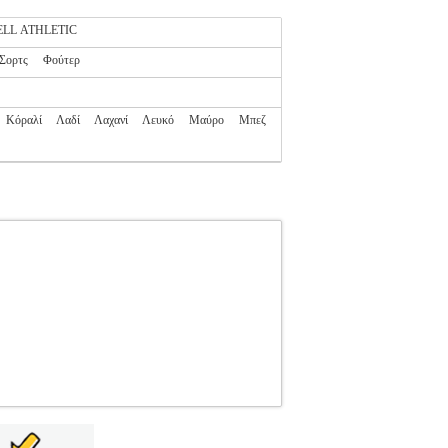
LL ATHLETIC
Σορτς
Φούτερ
Κόραλί
Λαδί
Λαχανί
Λευκό
Μαύρο
Μπεζ
38150828
RUSSELL ATHLETIC
RUSSELL
USSELL ATHLETIC στην κατηγορία