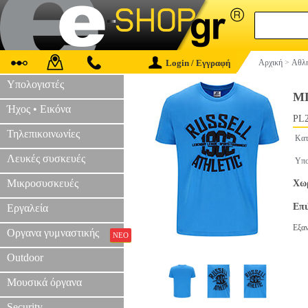
Login / Εγγραφή
Αρχική
>
Αθλη
Υπολογιστές
Μ
Ήχος • Εικόνα
PL2
Τηλεπικοινωνίες
Κατ
Λευκές συσκευές
Υπο
Μικροσυσκευές
Χωρ
Επ
Εργαλεία
Εξα
Οργανα γυμναστικής
ΝΕΟ
Outdoor
Μουσικά όργανα
Security