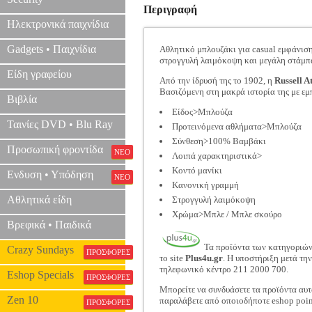
Περιγραφή
Ηλεκτρονικά παιχνίδια
Gadgets • Παιχνίδια
Αθλητικό μπλουζάκι για casual εμφάνιση 
στρογγυλή λαιμόκοψη και μεγάλη στάμπα σ
Είδη γραφείου
Από την ίδρυσή της το 1902, η
Russell At
Βασιζόμενη στη μακρά ιστορία της με εμ
Βιβλία
Είδος>Μπλούζα
Ταινίες DVD • Blu Ray
Προτεινόμενα αθλήματα>Μπλούζα
Σύνθεση>100% Βαμβάκι
Προσωπική φροντίδα
ΝΕΟ
Λοιπά χαρακτηριστικά>
Κοντό μανίκι
Ενδυση • Υπόδηση
ΝΕΟ
Κανονική γραμμή
Αθλητικά είδη
Στρογγυλή λαιμόκοψη
Χρώμα>Μπλε / Μπλε σκούρο
Βρεφικά • Παιδικά
Τα προϊόντα των κατηγοριώ
Crazy Sundays
ΠΡΟΣΦΟΡΕΣ
το site
Plus4u.gr
. Η υποστήριξη μετά τη
τηλεφωνικό κέντρο 211 2000 700.
Eshop Specials
ΠΡΟΣΦΟΡΕΣ
Μπορείτε να συνδυάσετε τα προϊόντα αυτ
Zen 10
παραλάβετε από οποιοδήποτε eshop poin
ΠΡΟΣΦΟΡΕΣ