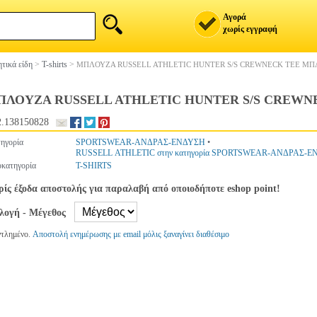
Αγορά
χωρίς εγγραφή
τικά είδη
>
T-shirts
>
ΜΠΛΟΥΖΑ RUSSELL ATHLETIC HUNTER S/S CREWNECK TEE ΜΠ
ΠΛΟΥΖΑ RUSSELL ATHLETIC HUNTER S/S CREWN
.138150828
ηγορία
SPORTSWEAR-ΑΝΔΡΑΣ-ΕΝΔΥΣΗ
•
RUSSELL ATHLETIC στην κατηγορία SPORTSWEAR-ΑΝΔΡΑΣ-
κατηγορία
T-SHIRTS
ίς έξοδα αποστολής για παραλαβή από οποιοδήποτε eshop point!
ιλογή - Μέγεθος
ντλημένο.
Αποστολή ενημέρωσης με email μόλις ξαναγίνει διαθέσιμο