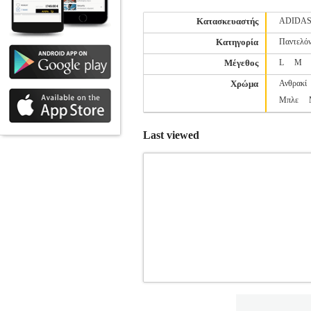
Κατασκευαστής
ADIDA
Κατηγορία
Παντελόν
Μέγεθος
L
M
Χρώμα
Ανθρακί
Μπλε
Last viewed
ΜΠΛΟΥΖΑ RUSSELL ATHLETIC H
ATHLETIC
SPORTSWEAR-Α