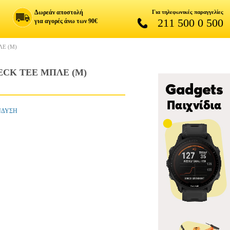
Δωρεάν αποστολή
Για τηλεφωνικές παραγγελίες
211 500 0 500
για αγορές άνω των 90€
ΛΕ (M)
ECK TEE ΜΠΛΕ (M)
ΕΝΔΥΣΗ