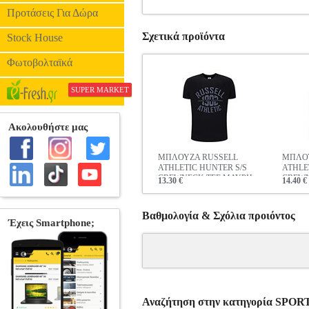
Προτάσεις Για Δώρα
Σχετικά προϊόντα
Stock House
Φωτοβολταϊκά
SUPER MARKET
ΜΠΛΟΥΖΑ RUSSELL
ΜΠΛΟΥ
ATHLETIC HUNTER S/S
ATHLET
CREWNECK TEE ΜΑΥΡΗ
CREWN
13.30 €
14.40 €
Βαθμολογία & Σχόλια προιόντος
Αναζήτηση στην κατηγορία S