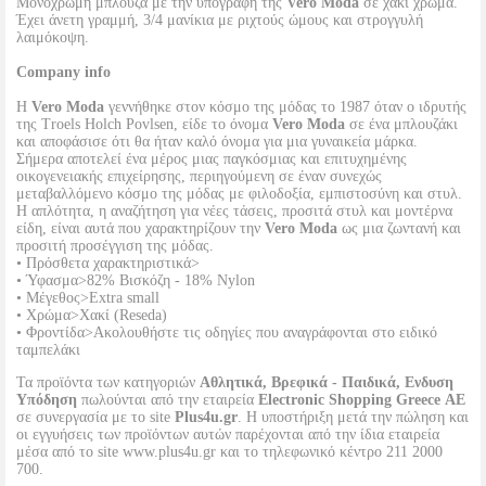
Μονόχρωμη μπλούζα με την υπογραφή της
Vero Moda
σε χακί χρώμα.
Έχει άνετη γραμμή, 3/4 μανίκια με ριχτούς ώμους και στρογγυλή
λαιμόκοψη.
Company info
Η
Vero Moda
γεννήθηκε στον κόσμο της μόδας το 1987 όταν ο ιδρυτής
της Troels Holch Povlsen, είδε το όνομα
Vero Moda
σε ένα μπλουζάκι
και αποφάσισε ότι θα ήταν καλό όνομα για μια γυναικεία μάρκα.
Σήμερα αποτελεί ένα μέρος μιας παγκόσμιας και επιτυχημένης
οικογενειακής επιχείρησης, περιηγούμενη σε έναν συνεχώς
μεταβαλλόμενο κόσμο της μόδας με φιλοδοξία, εμπιστοσύνη και στυλ.
Η απλότητα, η αναζήτηση για νέες τάσεις, προσιτά στυλ και μοντέρνα
είδη, είναι αυτά που χαρακτηρίζουν την
Vero Moda
ως μια ζωντανή και
προσιτή προσέγγιση της μόδας.
• Πρόσθετα χαρακτηριστικά>
• Ύφασμα>82% Βισκόζη - 18% Nylon
• Μέγεθος>Extra small
• Χρώμα>Χακί (Reseda)
• Φροντίδα>Ακολουθήστε τις οδηγίες που αναγράφονται στο ειδικό
ταμπελάκι
Τα προϊόντα των κατηγοριών
Αθλητικά, Βρεφικά - Παιδικά, Ενδυση
Υπόδηση
πωλούνται από την εταιρεία
Electronic Shopping Greece ΑΕ
σε συνεργασία με το site
Plus4u.gr
. Η υποστήριξη μετά την πώληση και
οι εγγυήσεις των προϊόντων αυτών παρέχονται από την ίδια εταιρεία
μέσα από το site www.plus4u.gr και το τηλεφωνικό κέντρο 211 2000
700.