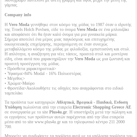
Μονόχρωμο παντελόνι με άνετη γραμμή και ύψος μέχρι την μέση της
γάμπας.
Company info
Η
Vero Moda
γεννήθηκε στον κόσμο της μόδας το 1987 όταν ο ιδρυτής
της Troels Holch Povlsen, είδε το όνομα
Vero Moda
σε ένα μπλουζάκι
και αποφάσισε ότι θα ήταν καλό όνομα για μια γυναικεία μάρκα.
Σήμερα αποτελεί ένα μέρος μιας παγκόσμιας και επιτυχημένης
οικογενειακής επιχείρησης, περιηγούμενη σε έναν συνεχώς
μεταβαλλόμενο κόσμο της μόδας με φιλοδοξία, εμπιστοσύνη και στυλ.
Η απλότητα, η αναζήτηση για νέες τάσεις, προσιτά στυλ και μοντέρνα
είδη, είναι αυτά που χαρακτηρίζουν την
Vero Moda
ως μια ζωντανή και
προσιτή προσέγγιση της μόδας.
• Πρόσθετα χαρακτηριστικά>
• Ύφασμα>84% Modal - 16% Πολυεστέρας
• Μέγεθος>
• Χρώμα>Μαύρο
• Φροντίδα>Ακολουθήστε τις οδηγίες που αναγράφονται στο ειδικό
ταμπελάκι
Τα προϊόντα των κατηγοριών
Αθλητικά, Βρεφικά - Παιδικά, Ενδυση
Υπόδηση
πωλούνται από την εταιρεία
Electronic Shopping Greece ΑΕ
σε συνεργασία με το site
Plus4u.gr
. Η υποστήριξη μετά την πώληση και
οι εγγυήσεις των προϊόντων αυτών παρέχονται από την ίδια εταιρεία
μέσα από το site www.plus4u.gr και το τηλεφωνικό κέντρο 211 2000
700.
Μπορείτε να συνδυάσετε τα προϊόντα αυτά με τα υπόλοιπα προϊόντα του