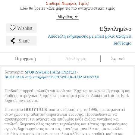
Σταθερά Χαμηλές Τιμές!
Εδώ θα βρείτε κάθε μέρα τις πιο ανταγωνιστικές τιμές
Εξαντλημένο
Wishlist
Αποστολή ενημέρωσης με email μόλις ξαναγίνει
Share
διαθέσιμο
Περιγραφή
Αξιολόγηση
Σχετικά
Κατηγορία:
•
SPORTSWEAR-ΠΑΙΔΙ-ΕΝΔΥΣΗ
BODYTALK στην κατηγορία SPORTSWEAR-ΠΑΙΔΙ-ΕΝΔΥΣΗ
Παιδική cropped μπλούζα για κορίτσια. Έρχεται σε κανονική γραμμή και
διαθέτει στρογγυλή λαιμόκοψη και κοφτό μανίκι. Διακοσμείται με Bdtk
logo σε ριγέ φόντο.
Η εταιρεία
BODYTALK
από την ίδρυσή της το 1996, πρωταγωνιστεί
στον χώρο της αθλητικής/sportswear ένδυσης. Προσπαθώντας να
αφουγκραστεί τις ανάγκες και επιθυμίες κάθε άνδρα, γυναίκας και
παιδιού, διερευνά όλες τις νέες τεχνολογίες και τάσεις της παγκόσμιας
αγοράς δημιουργώντας ποιοτικά, μοντέρνα μοντέλα σε μια ποικιλία
σχεδίων και αποχρώσεων, που τελικά κλέβουν τις καρδιές ακόμα και