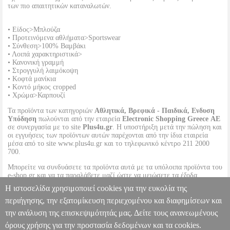
των πιο απαιτητικών καταναλωτών.
• Είδος>Μπλούζα
• Προτεινόμενα αθλήματα>Sportswear
• Σύνθεση>100% Βαμβάκι
• Λοιπά χαρακτηριστικά>
• Κανονική γραμμή
• Στρογγυλή λαιμόκοψη
• Κοφτά μανίκια
• Κοντό μήκος cropped
• Χρώμα>Καρπουζί
Τα προϊόντα των κατηγοριών
Αθλητικά, Βρεφικά - Παιδικά, Ενδυση
Υπόδηση
πωλούνται από την εταιρεία
Electronic Shopping Greece ΑΕ
σε συνεργασία με το site
Plus4u.gr
. Η υποστήριξη μετά την πώληση και
οι εγγυήσεις των προϊόντων αυτών παρέχονται από την ίδια εταιρεία
μέσα από το site www.plus4u.gr και το τηλεφωνικό κέντρο 211 2000
700.
Μπορείτε να συνδυάσετε τα προϊόντα αυτά με τα υπόλοιπα προϊόντα του
e-shop.gr και να τα παραλάβετε μαζί ώστε να μειώσετε τα έξοδα
αποστολής. Μπορείτε επίσης να παραλάβετε από οποιοδήποτε eshop
Η ιστοσελίδα χρησιμοποιεί cookies για την ευκολία της
point με μηδενικά έξοδα αποστολής ανεξαρτήτως ύψους παραγγελίας!
περιήγησης, την εξατομίκευση περιεχομένου και διαφημίσεων και
την ανάλυση της επισκεψιμότητάς μας. Δείτε τους ανανεωμένους
ΜΠΛΟΥΖΑ BODYTALK CROPPED ΚΑΡΠΟΥΖΙ
PL2.138115797
PL2.138115797
BODYTALK
BODYTALK
SPORTSWEAR-
όρους χρήσης για την προστασία δεδομένων και τα cookies.