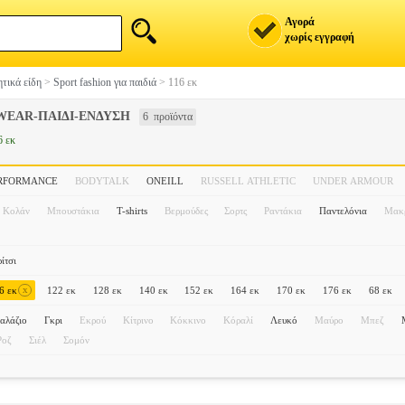
Αγορά
χωρίς εγγραφή
τικά είδη
>
Sport fashion για παιδιά
>
116 εκ
WEAR-ΠΑΙΔΙ-ΕΝΔΥΣΗ
6 προϊόντα
6 εκ
ERFORMANCE
BODYTALK
ONEILL
RUSSELL ATHLETIC
UNDER ARMOUR
Κολάν
Μπουστάκια
T-shirts
Βερμούδες
Σορτς
Ραντάκια
Παντελόνια
Μακρ
ίτσι
x
6 εκ
122 εκ
128 εκ
140 εκ
152 εκ
164 εκ
170 εκ
176 εκ
68 εκ
αλάζιο
Γκρι
Εκρού
Κίτρινο
Κόκκινο
Κόραλί
Λευκό
Μαύρο
Μπεζ
Ροζ
Σιέλ
Σομόν