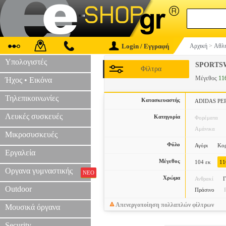
Login / Εγγραφή
Αρχική
>
Αθλη
Υπολογιστές
SPORTS
Φίλτρα
Μέγεθος
11
Ήχος • Εικόνα
Τηλεπικοινωνίες
Κατασκευαστής
ADIDAS P
Λευκές συσκευές
Κατηγορία
Φορέματα
Αμάνικα
Μικροσυσκευές
Φύλο
Αγόρι
Κορ
Εργαλεία
Μέγεθος
104 εκ
11
Οργανα γυμναστικής
ΝΕΟ
Χρώμα
Ανθρακί
Γ
Outdoor
Πράσινο
Απενεργοποίηση πολλαπλών φίλτρων
Μουσικά όργανα
Security