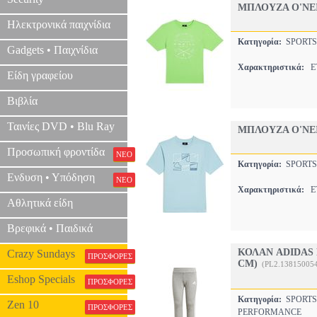
ΜΠΛΟΥΖΑ O'NEI
Ηλεκτρονικά παιχνίδια
Κατηγορία:
SPORTS
Gadgets • Παιχνίδια
Χαρακτηριστικά:
ET
Είδη γραφείου
Βιβλία
Ταινίες DVD • Blu Ray
ΜΠΛΟΥΖΑ O'NEI
Προσωπική φροντίδα
ΝΕΟ
Κατηγορία:
SPORTS
Ενδυση • Υπόδηση
ΝΕΟ
Χαρακτηριστικά:
ET
Αθλητικά είδη
Βρεφικά • Παιδικά
ΚΟΛΑΝ ADIDAS 
Crazy Sundays
ΠΡΟΣΦΟΡΕΣ
CM)
(PL2.13815005
Eshop Specials
ΠΡΟΣΦΟΡΕΣ
Κατηγορία:
SPORTS
Zen 10
ΠΡΟΣΦΟΡΕΣ
PERFORMANCE