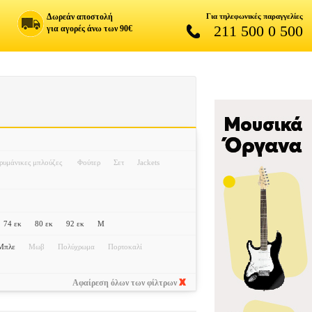
Δωρεάν αποστολή
Για τηλεφωνικές παραγγελίες
211 500 0 500
για αγορές άνω των 90€
υμάνικες μπλούζες
Φούτερ
Σετ
Jackets
74 εκ
80 εκ
92 εκ
M
Μπλε
Μωβ
Πολύχρωμα
Πορτοκαλί
Αφαίρεση όλων των φίλτρων