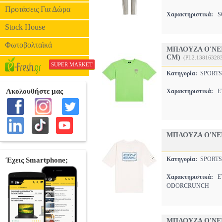
Προτάσεις Για Δώρα
Χαρακτηριστικά:
SC
Stock House
Φωτοβολταϊκά
ΜΠΛΟΥΖΑ O'NEI
CM)
(PL2.13816328
SUPER MARKET
Κατηγορία:
SPORTS
Χαρακτηριστικά:
ET
ΜΠΛΟΥΖΑ O'NEI
Κατηγορία:
SPORTS
Χαρακτηριστικά:
ET
ODORCRUNCH
ΜΠΛΟΥΖΑ O'NEI