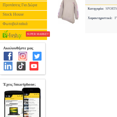
Προτάσεις Για Δώρα
Κατηγορία:
SPORTS
Stock House
Χαρακτηριστικά:
FW
Φωτοβολταϊκά
SUPER MARKET