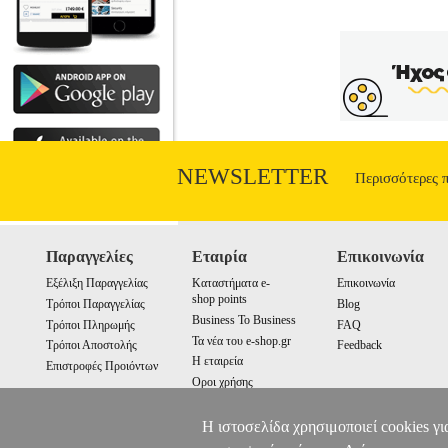
NEWSLETTER
Περισσότερες 
Παραγγελίες
Εταιρία
Επικοινωνία
Εξέλιξη Παραγγελίας
Καταστήματα e-
Επικοινωνία
shop points
Τρόποι Παραγγελίας
Blog
Business To Business
Τρόποι Πληρωμής
FAQ
Τα νέα του e-shop.gr
Τρόποι Αποστολής
Feedback
Η εταιρεία
Επιστροφές Προιόντων
Οροι χρήσης
Cookies
Η ιστοσελίδα χρησιμοποιεί cookies γι