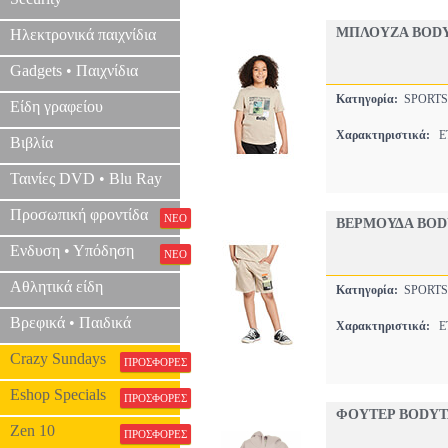
ΜΠΛΟΥΖΑ BODY
Ηλεκτρονικά παιχνίδια
Gadgets • Παιχνίδια
Κατηγορία:
SPORTS
Είδη γραφείου
Χαρακτηριστικά:
ET
Βιβλία
Ταινίες DVD • Blu Ray
Προσωπική φροντίδα
ΝΕΟ
ΒΕΡΜΟΥΔΑ BOD
Ενδυση • Υπόδηση
ΝΕΟ
Αθλητικά είδη
Κατηγορία:
SPORTS
Βρεφικά • Παιδικά
Χαρακτηριστικά:
ET
Crazy Sundays
ΠΡΟΣΦΟΡΕΣ
Eshop Specials
ΠΡΟΣΦΟΡΕΣ
ΦΟΥΤΕΡ BODYT
Zen 10
ΠΡΟΣΦΟΡΕΣ