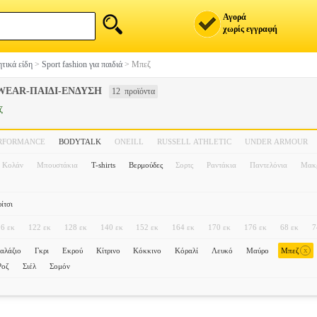
Αγορά
χωρίς εγγραφή
τικά είδη
>
Sport fashion για παιδιά
>
Μπεζ
WEAR-ΠΑΙΔΙ-ΕΝΔΥΣΗ
12 προϊόντα
ζ
ERFORMANCE
BODYTALK
ONEILL
RUSSELL ATHLETIC
UNDER ARMOUR
Κολάν
Μπουστάκια
T-shirts
Βερμούδες
Σορτς
Ραντάκια
Παντελόνια
Μακρ
ίτσι
6 εκ
122 εκ
128 εκ
140 εκ
152 εκ
164 εκ
170 εκ
176 εκ
68 εκ
7
x
αλάζιο
Γκρι
Εκρού
Κίτρινο
Κόκκινο
Κόραλί
Λευκό
Μαύρο
Μπεζ
Ροζ
Σιέλ
Σομόν