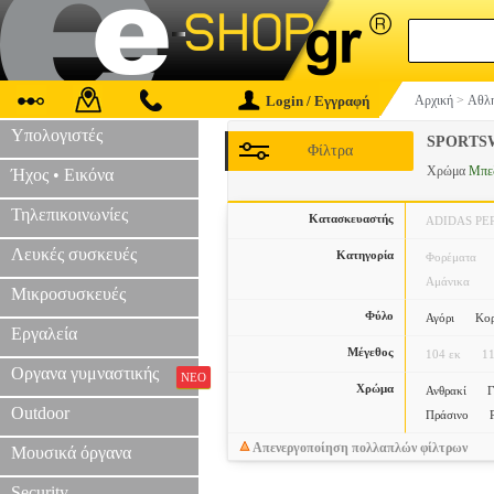
Login / Εγγραφή
Αρχική
>
Αθλη
Υπολογιστές
SPORTS
Φίλτρα
Χρώμα
Μπε
Ήχος • Εικόνα
Τηλεπικοινωνίες
Κατασκευαστής
ADIDAS P
Λευκές συσκευές
Κατηγορία
Φορέματα
Αμάνικα
Μικροσυσκευές
Φύλο
Αγόρι
Κορ
Εργαλεία
Μέγεθος
104 εκ
11
Οργανα γυμναστικής
ΝΕΟ
Χρώμα
Ανθρακί
Γ
Outdoor
Πράσινο
Απενεργοποίηση πολλαπλών φίλτρων
Μουσικά όργανα
Security