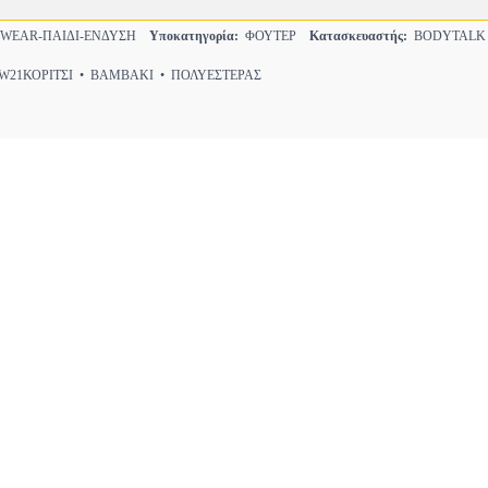
WEAR-ΠΑΙΔΙ-ΕΝΔΥΣΗ
Υποκατηγορία:
ΦΟΥΤΕΡ
Κατασκευαστής:
BODYTALK
21ΚΟΡΙΤΣΙ • ΒΑΜΒΑΚΙ • ΠΟΛΥΕΣΤΕΡΑΣ