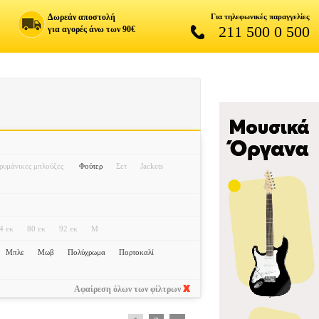
Δωρεάν αποστολή
Για τηλεφωνικές παραγγελίες
211 500 0 500
για αγορές άνω των 90€
υμάνικες μπλούζες
Φούτερ
Σετ
Jackets
4 εκ
80 εκ
92 εκ
M
Μπλε
Μωβ
Πολύχρωμα
Πορτοκαλί
Αφαίρεση όλων των φίλτρων