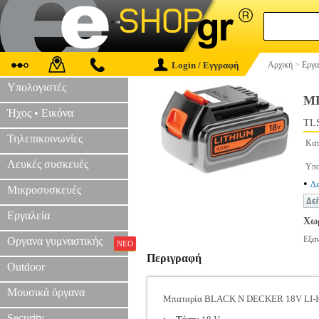
Login / Εγγραφή
Αρχική
>
Εργα
Υπολογιστές
ΜΠ
Ήχος • Εικόνα
TLS
Τηλεπικοινωνίες
Κατ
Λευκές συσκευές
Υπο
•
Δε
Μικροσυσκευές
Εργαλεία
Χωρ
Εξα
Οργανα γυμναστικής
ΝΕΟ
Περιγραφή
Outdoor
Μουσικά όργανα
Μπαταρία BLACK N DECKER 18V LI-
Security