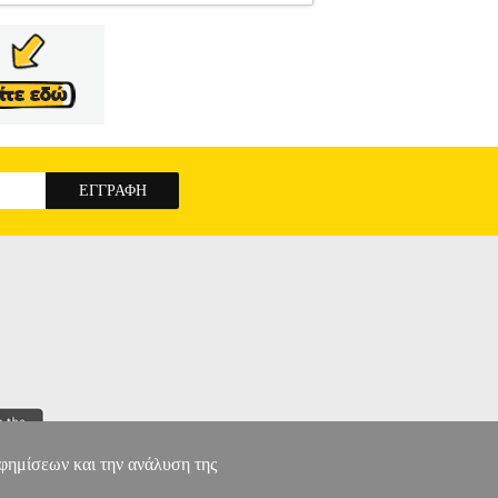
KER
BLACK N DECKER
ΑΝΑΛΩΣΙΜΑ-
ECKER στην κατηγορία ΑΝΑΛΩΣΙΜΑ-
 Ah.• Τύπος: Lithium-Ion.• Συμβατότητα:
ηση καλής λειτουργίας On-Site στον χώρο του
ην απόδειξη αγοράς και να έχει χρησιμοποιηθεί
nley Black & Decker: μπαταρίες, φορτιστές,
er Hellas στο Greece.Service@sbdinc.com,
LI-ION 4AH BL4018
αφημίσεων και την ανάλυση της