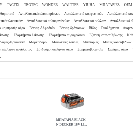
EY
TACTIX
TROTEC
WONDER
WΑLTTER
YIUHA
ΜΠΑΤΑΡΙΕΣ
ΟΕΜ
θαριστικά
Ανταλλακτικά αλυσοπρίονων
Ανταλλακτικά καρφωτικών
Ανταλλακτικά κο
τικά πλυστικών
Ανταλλακτικά πολυεργαλείων
Ανταλλακτικά ρολλών
Ανταλλακτικά 
 κομπρεσέρ αέρα
Βάσεις Αλφαδιών
Βάσεις δράπανων
Βίδες
Γυαλόχαρτα
Διαμαν
είανσης
Εξαρτήματα λείανσης
Εξαρτήματα πυρογράφων
Εξαρτήματα στίλβωσης
Καλ
Λάμες-Πριονάκια
Μαρκαδόροι
Μονωτικές ταινίες
Μπαταρίες
Μύτες κατσαβιδιών
ι λάστιχων ποτίσματος
Σύνδεσμοι σωλήνων αέρα
Συρματόβουρτσες
Σωλήνες αέρα
ς
ΜΠΑΤΑΡΙΑ BLACK
N DECKER 18V LI...