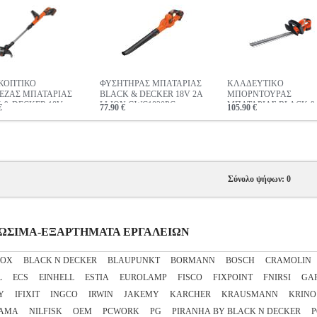
ΚΟΠΤΙΚΟ
ΦΥΣΗΤΗΡΑΣ ΜΠΑΤΑΡΙΑΣ
ΚΛΑΔΕΥΤIKO
ΕΖΑΣ ΜΠΑΤΑΡΙΑΣ
BLACK & DECKER 18V 2A
ΜΠΟΡΝΤΟΥΡΑΣ
 & DECKER 18V
LI-ION GWC1820PC
ΜΠΑΤΑΡΙΑΣ BLACK &
€
77.90 €
105.90 €
-ION 30CM E-DRIVE
DECKER 18V 2AH LI-I
R COMMAND
45CM 18MM GTC1845L
40EPC
Σύνολο ψήφων: 0
ΝΑΛΩΣΙΜΑ-ΕΞΑΡΤΗΜΑΤΑ ΕΡΓΑΛΕΙΩΝ
NOX
BLACK N DECKER
BLAUPUNKT
BORMANN
BOSCH
CRAMOLIN
L
ECS
EINHELL
ESTIA
EUROLAMP
FISCO
FIXPOINT
FNIRSI
GA
Y
IFIXIT
INGCO
IRWIN
JAKEMY
KARCHER
KRAUSMANN
KRINO
AMA
NILFISK
OEM
PCWORK
PG
PIRANHA BY BLACK N DECKER
P