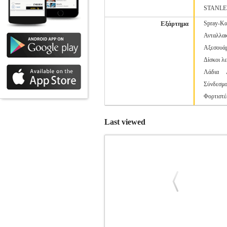
STANL
Εξάρτημα
Spray-Κα
Ανταλλακ
Αξεσουάρ
Δίσκοι λ
Λάδια
Σύνδεσμο
Φορτιστέ
Last viewed