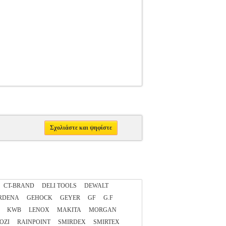
ON
20
Σχολιάστε και ψηφίστε
CT-BRAND
DELI TOOLS
DEWALT
RDENA
GEHOCK
GEYER
GF
G.F
KWB
LENOX
MAKITA
MORGAN
OZI
RAINPOINT
SMIRDEX
SMIRTEX