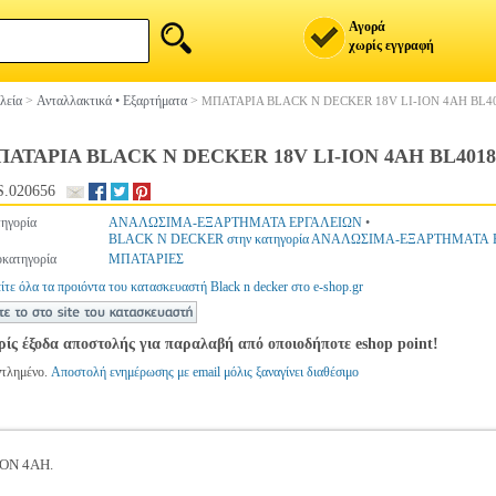
Αγορά
χωρίς εγγραφή
λεία
>
Ανταλλακτικά • Εξαρτήματα
>
ΜΠΑΤΑΡΙΑ BLACK N DECKER 18V LI-ION 4AH BL4
ΑΤΑΡΙΑ BLACK N DECKER 18V LI-ION 4AH BL4018
.020656
ηγορία
ΑΝΑΛΩΣΙΜΑ-ΕΞΑΡΤΗΜΑΤΑ ΕΡΓΑΛΕΙΩΝ
•
BLACK N DECKER στην κατηγορία ΑΝΑΛΩΣΙΜΑ-ΕΞΑΡΤΗΜΑΤΑ
κατηγορία
ΜΠΑΤΑΡΙΕΣ
ίτε όλα τα προιόντα του κατασκευαστή Black n decker στο e-shop.gr
ίς έξοδα αποστολής για παραλαβή από οποιοδήποτε eshop point!
ντλημένο.
Αποστολή ενημέρωσης με email μόλις ξαναγίνει διαθέσιμο
ION 4AH.