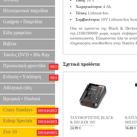
Τάση:
18 V.
Χωρητικότητα:
4 Ah.
Ηλεκτρονικά παιχνίδια
Τύπος:
Lithium-Ion.
Συμβατότητα:
18V Lithium-Ion Sys
Gadgets • Παιχνίδια
Όλα τα προϊόντα της Black & Decker,
Είδη γραφείου
τηλ.2108190000 χωρίς καμία επιβάρυνσ
κατασκευαστή. Εξαιρούνται όλα τα αναλώ
πληροφορίες απευθυνθείτε στην Stanley
Βιβλία
Ταινίες DVD • Blu Ray
Σχετικά προϊόντα
Προσωπική φροντίδα
ΝΕΟ
Ενδυση • Υπόδηση
ΝΕΟ
Αθλητικά είδη
Βρεφικά • Παιδικά
Crazy Sundays
ΠΡΟΣΦΟΡΕΣ
ΤΑΧΥΦΟΡΤΙΣΤΗΣ BLACK
ΚΑΤΣΑ
Eshop Specials
ΠΡΟΣΦΟΡΕΣ
& DECKER 18V
ΜΠΑΤΑ
ΣΥΡΟΜΕΝΩΝ
DECKE
24.99 €
56.80 €
Zen 10
ΜΠΑΤΑΡΙΩΝ 1AH BDC1A
NO BA
ΠΡΟΣΦΟΡΕΣ
XJ