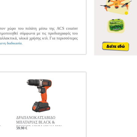
 στον χώρο του πελάτη μέσω της ACS courier
σιμοποιηθεί σύμφωνα με τις προδιαγραφές του
αλλακτικά, υλικά χρήσης κτλ. Για περισσότερες
.
ενη διαδικασία
ΔΡΑΠΑΝΟΚΑΤΣΑΒΙΔΟ
ΜΠΑΤΑΡΙΑΣ BLACK &
-
DECKER 10MM 18V LI-ION
59.90 €
1.5AH BCD001C1-QW