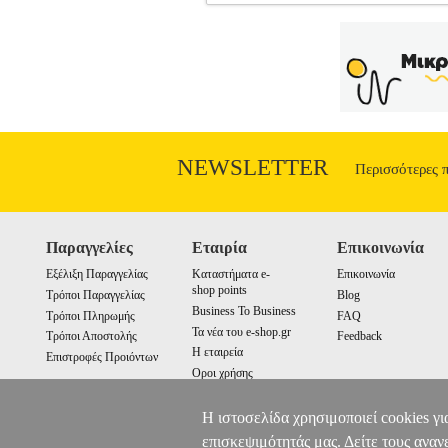
ΜΠΑΤΑΡΙΑ BLACK N DECKER 18V
ΕΞΑΡΤΗΜΑΤΑ ΕΡΓΑΛΕΙΩΝ
Κα
ΕΞΑΡΤΗΜΑΤΑ ΕΡΓΑΛΕΙΩΝ Μπαταρία BLA
18V Lithium-Ion System. Όλα τα προϊό
πελάτη μέσω της ACS courier τηλ.210819
σύμφωνα με τις προδιαγραφές του κατ
ανταλλακτικά, υλικά χρήσης κτλ. Γ
ακολουθώντας τη
NEWSLETTER
Περισσότερες 
Παραγγελίες
Εταιρία
Επικοινωνία
Εξέλιξη Παραγγελίας
Καταστήματα e-
Επικοινωνία
shop points
Τρόποι Παραγγελίας
Blog
Business To Business
Τρόποι Πληρωμής
FAQ
Τα νέα του e-shop.gr
Τρόποι Αποστολής
Feedback
Η εταιρεία
Επιστροφές Προιόντων
Οροι χρήσης
Cookies
Η ιστοσελίδα χρησιμοποιεί cookies γι
επισκεψιμότητάς μας. Δείτε τους αναν