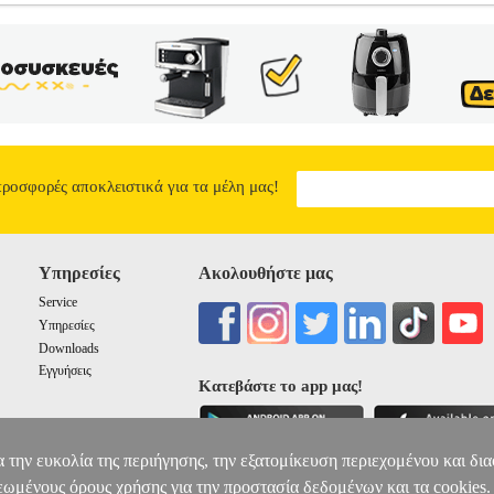
 LI-ION 4AH BL4018
TLS.020656
TLS.020656
BLACK N DEC
τηγορία: ΑΝΑΛΩΣΙΜΑ-ΕΞΑΡΤΗΜΑΤΑ ΕΡΓΑΛΕΙΩΝ •BLACK N D
CK N DECKER 18V LI-ION 4AH.• Τάση: 18 V.• Χωρητικότητα: 4
ντα της Black & Decker, Stanley, Dewalt καλύπτονται από διετή εγγύ
0000 χωρίς καμία επιβάρυνση. Το προϊόν πρέπει να συνοδεύεται από τ
ασκευαστή. Εξαιρούνται όλα τα αναλώσιμα όπως ορίζονται από την Sta
ια περισσότερες πληροφορίες απευθυνθείτε στην Stanley-Black&Deck
ν προβλεπόμενη διαδικασία.
ΜΠΑΤΑΡΙΑ BLACK N DECKER 18V 
0
προσφορές αποκλειστικά για τα μέλη μας!
Υπηρεσίες
Ακολουθήστε μας
Service
Υπηρεσίες
Downloads
Εγγυήσεις
Κατεβάστε το app μας!
α την ευκολία της περιήγησης, την εξατομίκευση περιεχομένου και δι
εωμένους όρους χρήσης για την προστασία δεδομένων και τα cookies.