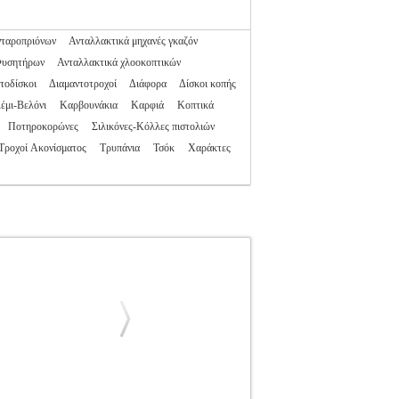
νταροπριόνων
Ανταλλακτικά μηχανές γκαζόν
Φυσητήρων
Ανταλλακτικά χλοοκοπτικών
τοδίσκοι
Διαμαντοτροχοί
Διάφορα
Δίσκοι κοπής
έμι-Βελόνι
Καρβουνάκια
Καρφιά
Κοπτικά
Ποτηροκορώνες
Σιλικόνες-Κόλλες πιστολιών
Τροχοί Ακονίσματος
Τρυπάνια
Τσόκ
Χαράκτες