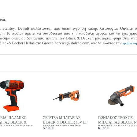
tem.
 Stanley, Dewalt καλύπτονται από διετή εγγύηση καλής λειτουργίας On-Site
η. Το προϊόν πρέπει να συνοδεύεται από την απόδειξη αγοράς και να έχει χρη
σιμα όπως ορίζονται από την Stanley Black & Decker: μπαταρίες, φορτιστές, αντ
-Black&Decker Hellas στο Greece.Service@sbdinc.com, ακολουθώντας την
προβλεπόμ
ΒΙΔΙ ΠΑΛΜΙΚΟ
ΣΕΓΑΤΣΑ ΜΠΑΤΑΡΙΑΣ
ΓΩΝΙΑΚΟΣ ΤΡΟΧΟΣ
ΡΙΑΣ BLACK &
BLACK & DECKER 18V LI-
ΜΠΑΤΑΡΙΑΣ BLACK N
R 18V LI-ION SOLO
ION ΡΥΘΜΙΖΟΜΕΝΗΣ
DECKER 125MM 18V LI
57.90 €
61.85 €
TTERY BDCIM18N-
ΤΑΧΥΤΗΤΑΣ NO BATTERY
ION SOLO BCG720N
BDCR18N