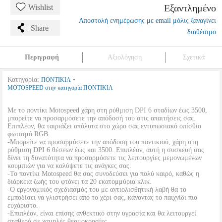
Εξαντλημένο
Wishlist
Αποστολή ενημέρωσης με email μόλις ξαναγίνει
Share
διαθέσιμο
Περιγραφή
Αξιολόγηση
Σχετικά
Κατηγορία:
•
ΠΟΝΤΙΚΙΑ
MOTOSPEED στην κατηγορία ΠΟΝΤΙΚΙΑ
Mε το ποντίκι Motospeed χάρη στη ρύθμιση DPI 6 σταδίων έως 3500,
μπορείτε να προσαρμόσετε την απόδοσή του στις απαιτήσεις σας.
Επιπλέον, θα ταιριάζει απόλυτα στο χώρο σας εντυπωσιακό οπίσθιο
φωτισμό RGB.
-Μπορείτε να προσαρμόσετε την απόδοση του ποντικιού, χάρη στη
ρύθμιση DPI 6 θέσεων έως και 3500. Επιπλέον, αυτή η συσκευή σας
δίνει τη δυνατότητα να προσαρμόσετε τις λειτουργίες μεμονωμένων
κουμπιών για να καλύψετε τις ανάγκες σας.
-Το ποντίκι Motospeed θα σας συνοδεύσει για πολύ καιρό, καθώς η
διάρκεια ζωής του φτάνει τα 20 εκατομμύρια κλικ.
-Ο εργονομικός σχεδιασμός του με αντιολισθητική λαβή θα το
εμποδίσει να γλιστρήσει από το χέρι σας, κάνοντας το παιχνίδι πιο
ευχάριστο.
-Επιπλέον, είναι επίσης ανθεκτικό στην υγρασία και θα λειτουργεί
σταθερά σε χαμηλές θερμοκρασίες.