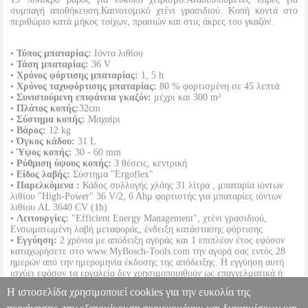
συμπαγή αποθήκευση.Καινοτομικό χτένι γρασιδιού. Κοπή κοντά στο
περιθώριο κατά μήκος τοίχων, πρασιών και στις άκρες του γκαζόν.
•
Τύπος μπαταρίας:
Ιόντα λιθίου
•
Τάση μπαταρίας:
36 V
•
Χρόνος φόρτισης μπαταρίας:
1, 5 h
•
Χρόνος ταχυφόρτισης μπαταρίας:
80 % φορτισμένη σε 45 λεπτά
•
Συνιστούμενη επιφάνεια γκαζόν:
μέχρι και 300 m²
•
Πλάτος κοπής:
32cm
•
Σύστημα κοπής:
Μαχαίρι
•
Βάρος:
12 kg
•
Όγκος κάδου:
31 L
•
Ύψος κοπής:
30 - 60 mm
•
Ρύθμιση ύψους κοπής:
3 θέσεις, κεντρική
•
Είδος λαβής:
Σύστημα "Ergoflex"
•
Παρελκόμενα :
Κάδος συλλογής χλόης 31 λίτρα , μπαταρία ιόντων
λιθίου "High-Power" 36 V/2, 6 Ahμ φορτιστής για μπαταρίες ιόντων
λιθίου AL 3640 CV (1h)
•
Λειτουργίες:
"Efficient Energy Management", χτένι γρασιδιού,
Ενσωματωμένη λαβή μεταφοράς, ένδειξη κατάστασης φόρτισης
•
Εγγύηση:
2 χρόνια με απόδειξη αγοράς και 1 επιπλέον έτος εφόσον
καταχωρήσετε στο www.MyBosch-Tools.com την αγορά σας εντός 28
ημερών από την ημερομηνία έκδοσης της απόδειξης. Η εγγύηση αυτή
ισχύει εφόσον τα εργαλεία δεν χρησιμοποιηθούν ως επαγγελματικά ή
δεν εκτεθούν σε μία παρόμοια καταπόνηση. Οι μπαταρίες, οι φορτιστές
Η ιστοσελίδα χρησιμοποιεί cookies για την ευκολία της
καθώς και τα συμπαραδιδόμενα εξαρτήματα, δε συμπεριλαμβάνονται σε
αυτή την επέκταση της εγγύησης.