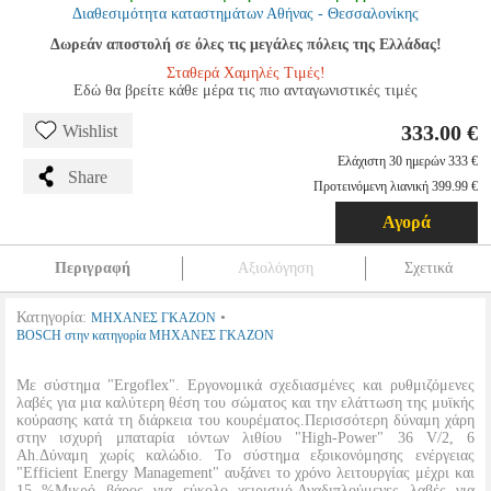
Διαθεσιμότητα καταστημάτων Αθήνας - Θεσσαλονίκης
Δωρεάν αποστολή σε όλες τις μεγάλες πόλεις της Ελλάδας!
Σταθερά Χαμηλές Τιμές!
Εδώ θα βρείτε κάθε μέρα τις πιο ανταγωνιστικές τιμές
333.00 €
Wishlist
Ελάχιστη 30 ημερών 333 €
Share
Προτεινόμενη λιανική 399.99 €
Αγορά
Περιγραφή
Αξιολόγηση
Σχετικά
Κατηγορία:
•
ΜΗΧΑΝΕΣ ΓΚΑΖΟΝ
BOSCH στην κατηγορία ΜΗΧΑΝΕΣ ΓΚΑΖΟΝ
Με σύστημα "Ergoflex". Εργονομικά σχεδιασμένες και ρυθμιζόμενες
λαβές για μια καλύτερη θέση του σώματος και την ελάττωση της μυϊκής
κούρασης κατά τη διάρκεια του κουρέματος.Περισσότερη δύναμη χάρη
στην ισχυρή μπαταρία ιόντων λιθίου "High-Power" 36 V/2, 6
Ah.Δύναμη χωρίς καλώδιο. Το σύστημα εξοικονόμησης ενέργειας
"Efficient Energy Management" αυξάνει το χρόνο λειτουργίας μέχρι και
15 %Μικρό βάρος για εύκολο χειρισμό.Αναδιπλούμενες λαβές για