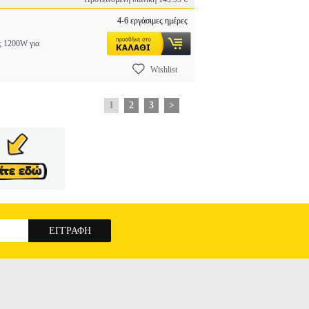
4-6 εργάσιμες ημέρες
ς 1200W για
Wishlist
1
2
3
>