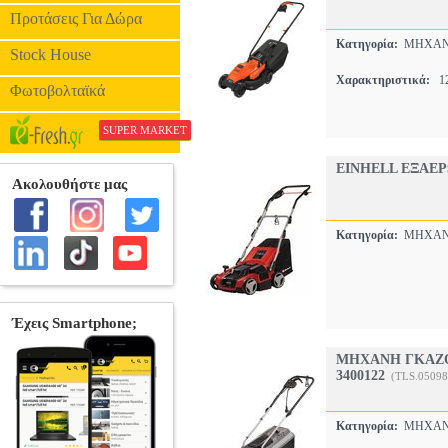
Προτάσεις Για Δώρα
Κατηγορία:
ΜΗΧΑΝ
Stock House
Χαρακτηριστικά:
12
Φωτοβολταϊκά
SUPER MARKET
EINHELL ΕΞΑΕΡ
Κατηγορία:
ΜΗΧΑΝ
ΜΗΧΑΝΗ ΓΚΑΖΟ
3400122
(TLS.05098
Κατηγορία:
ΜΗΧΑΝ