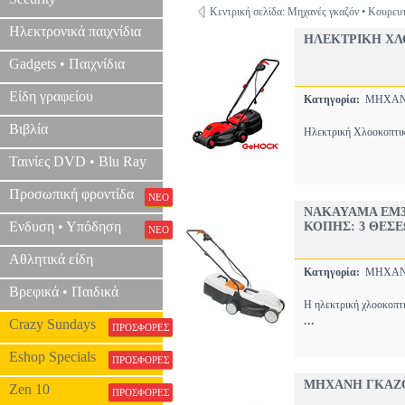
Κεντρική σελίδα: Μηχανές γκαζόν • Κουρευ
Ηλεκτρονικά παιχνίδια
ΗΛΕΚΤΡΙΚΗ ΧΛ
Gadgets • Παιχνίδια
Είδη γραφείου
Κατηγορία:
ΜΗΧΑΝ
Βιβλία
Ηλεκτρική Χλοοκοπτικ
Ταινίες DVD • Blu Ray
Προσωπική φροντίδα
ΝΕΟ
NAKAYAMA EM3
Ενδυση • Υπόδηση
ΚΟΠΗΣ: 3 ΘΕΣΕ
ΝΕΟ
Αθλητικά είδη
Κατηγορία:
ΜΗΧΑΝ
Βρεφικά • Παιδικά
Η ηλεκτρική χλοοκοπτ
...
Crazy Sundays
ΠΡΟΣΦΟΡΕΣ
Eshop Specials
ΠΡΟΣΦΟΡΕΣ
ΜΗΧΑΝΗ ΓΚΑΖΟ
Zen 10
ΠΡΟΣΦΟΡΕΣ