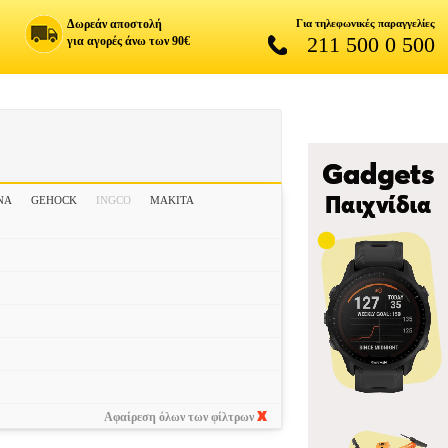
Δωρεάν αποστολή
Για τηλεφωνικές παραγγελίες
211 500 0 500
για αγορές άνω των 90€
NA
GEHOCK
INGCO
MAKITA
Αφαίρεση όλων των φίλτρων