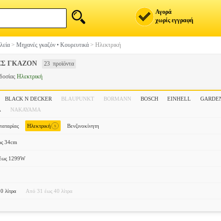
Αγορά
χωρίς εγγραφή
λεία
>
Μηχανές γκαζόν • Κουρευτικά
>
Ηλεκτρική
Σ ΓΚΑΖΟΝ
23 προϊόντα
οδοσίας
Ηλεκτρική
BLACK N DECKER
BLAUPUNKT
BORMANN
BOSCH
EINHELL
GARDE
A
ΝΑΚΑΥΑΜΑ
x
αταρίας
Ηλεκτρική
Βενζινοκίνητη
ως 34cm
έως 1299W
0 λίτρα
Από 31 έως 40 λίτρα