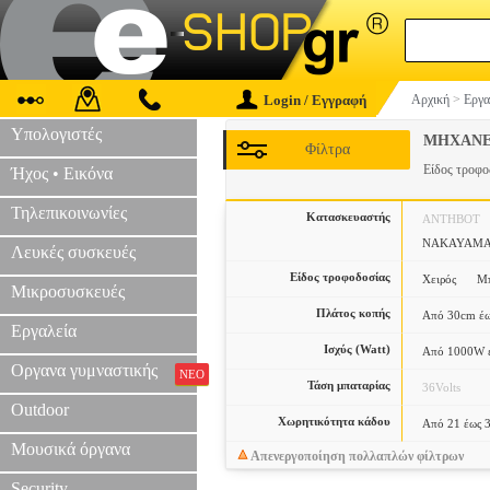
Login / Εγγραφή
Αρχική
>
Εργα
Υπολογιστές
ΜΗΧΑΝΕ
Φίλτρα
Είδος τροφ
Ήχος • Εικόνα
Τηλεπικοινωνίες
Κατασκευαστής
ANTHBOT
NAKAYAM
Λευκές συσκευές
Είδος τροφοδοσίας
Χειρός
Μπ
Μικροσυσκευές
Πλάτος κοπής
Από 30cm έ
Εργαλεία
Ισχύς (Watt)
Από 1000W 
Οργανα γυμναστικής
ΝΕΟ
Τάση μπαταρίας
36Volts
Outdoor
Χωρητικότητα κάδου
Από 21 έως 3
Μουσικά όργανα
Απενεργοποίηση πολλαπλών φίλτρων
Security